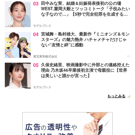
03
田中みな実、結婚＆妊娠発表後初の公の場
WEST.重岡大毅とツッコミトーク「子役みたい
な子なので…」【5秒で完全犯罪を生成する方
法】
モデルプレス
04
宮城舞・島村雄大、最新作『ミニオンズ＆モン
スターズ』の魅力熱弁 ハチャメチャだけじゃ
ない“友情と絆”に感動
東宝東和株式会社
PR
05
久保史緒里、映画撮影中に外部との連絡控えた
理由 乃木坂46卒業後初主演で母親役に【世界
は美しいと誰かが言った】
モデルプレス
もっとみる