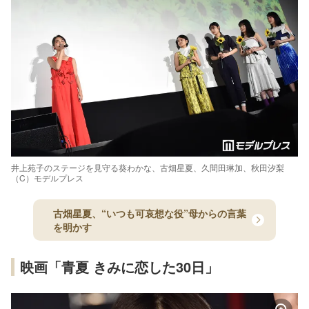
井上苑子のステージを見守る葵わかな、古畑星夏、久間田琳加、秋田汐梨
（C）モデルプレス
古畑星夏、“いつも可哀想な役”母からの言葉
を明かす
映画「青夏 きみに恋した30日」