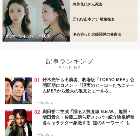
寿美花代さん死去
元TBS山本アナ 離婚発表
冷め切った夫婦関係の修復法
グラマーツインハーフ作り方
記事ランキング
RANKING
01
鈴木亮平ら出演者、劇場版「TOKYO MER」公
開延期にコメント「現実のヒーローたちにチー
ムMERから最大の敬意とエールを」
モデルプレス
02
織田裕二主演「踊る大捜査線 N.E.W.」趣里・
増田貴久・佐藤二朗ら新メンバー紹介映像解禁
各キャラクター象徴する“謎のキーワード”も
モデルプレス