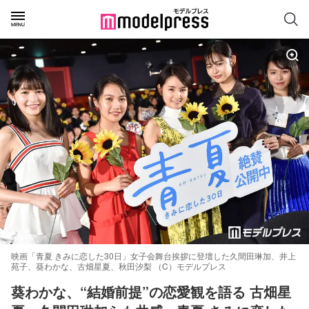
映画「青夏 きみに恋した30日」女子会舞台挨拶に登壇した久間田琳加、井上
苑子、葵わかな、古畑星夏、秋田汐梨 （C）モデルプレス
葵わかな、“結婚前提”の恋愛観を語る 古畑星