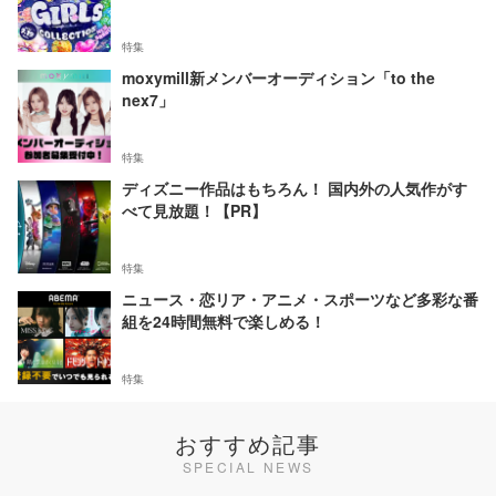
特集
moxymill新メンバーオーディション「to the
nex7」
特集
ディズニー作品はもちろん！ 国内外の人気作がす
べて見放題！【PR】
特集
ニュース・恋リア・アニメ・スポーツなど多彩な番
組を24時間無料で楽しめる！
特集
おすすめ記事
SPECIAL NEWS