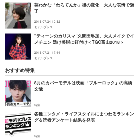
葵わかな「わろてんか」後の変化 大人な表情で魅
了
2018.07.24 10:32
モデルプレス
“ティーンのカリスマ”久間田琳加、大人メイクでイ
メチェン 透け美脚に釘付け＜TGC富山2018＞
2018.07.21 17:44
モデルプレス
おすすめ特集
8月のカバーモデルは映画「ブルーロック」の高橋
文哉
特集
各種エンタメ・ライフスタイルにまつわるランキン
グ＆読者アンケート結果を発表
特集