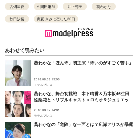
古畑星夏
久間田琳加
井上苑子
葵わかな
秋田汐梨
青夏 きみに恋した30日
あわせて読みたい
葵わかな「ほん怖」初主演「怖いのがすごく苦手」
2018.08.08 13:00
モデルプレス
葵わかな、舞台初挑戦 木下晴香＆乃木坂46生田
絵梨花とトリプルキャスト＜ロミオ＆ジュリエット
＞
2018.08.07 14:01
モデルプレス
葵わかなの「危険」な一面とは？広瀬アリスが暴露