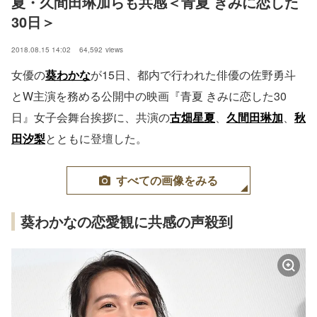
夏・久間田琳加らも共感＜青夏 きみに恋した
30日＞
2018.08.15 14:02
64,592
views
女優の
葵わかな
が15日、都内で行われた俳優の佐野勇斗
とW主演を務める公開中の映画『青夏 きみに恋した30
日』女子会舞台挨拶に、共演の
古畑星夏
、
久間田琳加
、
秋
田汐梨
とともに登壇した。
すべての画像をみる
葵わかなの恋愛観に共感の声殺到