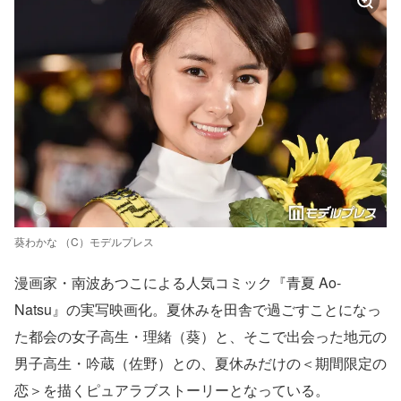
葵わかな （C）モデルプレス
漫画家・南波あつこによる人気コミック『青夏 Ao-
Natsu』の実写映画化。夏休みを田舎で過ごすことになっ
た都会の女子高生・理緒（葵）と、そこで出会った地元の
男子高生・吟蔵（佐野）との、夏休みだけの＜期間限定の
恋＞を描くピュアラブストーリーとなっている。