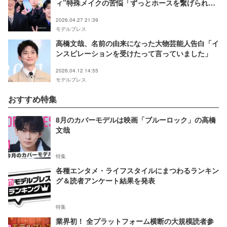
ィ”特殊メイクの苦悩「ずっとホースを繋げられ
て」高橋文哉はプロ意識を称賛【SAKAMOTO
2026.04.27 21:39
DAYS】
モデルプレス
高橋文哉、名前の由来になった大物芸能人告白「イ
ンスピレーションを受けたって言っていました」
2026.04.12 14:55
モデルプレス
おすすめ特集
8月のカバーモデルは映画「ブルーロック」の高橋
文哉
特集
各種エンタメ・ライフスタイルにまつわるランキン
グ＆読者アンケート結果を発表
特集
業界初！ 全プラットフォーム横断の大規模読者参