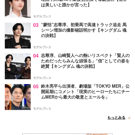
は美しいと誰かが言った】
モデルプレス
03
“蒙恬”志尊淳、初乗馬で高速トラック追走 馬
シーン増加の撮影秘話明かす【キングダム 魂
の決戦】
モデルプレス
04
志尊淳、山崎賢人への熱いリスペクト「賢人の
ためだったらみんな頑張る」“信”としての姿を
絶賛【キングダム 魂の決戦】
モデルプレス
05
鈴木亮平ら出演者、劇場版「TOKYO MER」公
開延期にコメント「現実のヒーローたちにチー
ムMERから最大の敬意とエールを」
モデルプレス
もっとみる