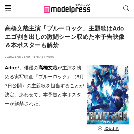
高橋文哉主演「ブルーロック」主題歌はAdo 
エゴ剥き出しの激闘シーン収めた本予告映像
＆本ポスターも解禁
2026.06.05 05:00
576,431
views
Ado
が、俳優の
高橋文哉
が主演を務
める実写映画『ブルーロック』（8月
7日公開）の主題歌を担当することが
決定。あわせて、本予告と本ポスタ
ーが解禁された。
拡大する