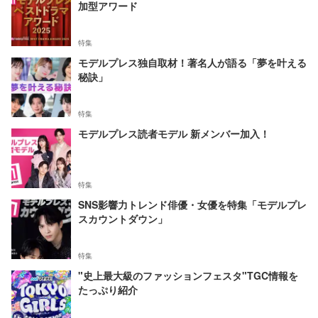
加型アワード
特集
モデルプレス独自取材！著名人が語る「夢を叶える
秘訣」
特集
モデルプレス読者モデル 新メンバー加入！
特集
SNS影響力トレンド俳優・女優を特集「モデルプレ
スカウントダウン」
特集
"史上最大級のファッションフェスタ"TGC情報を
たっぷり紹介