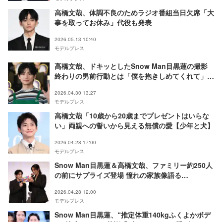
高橋文哉、体調不良のためラジオ番組当日欠席「大
事を取ってお休み」代役も発表
2026.05.13 10:40
モデルプレス
高橋文哉、ドキッとしたSnow Man目黒蓮の撮影
終わりの男前行動とは「僕を抱きしめてくれて」距
離縮めた裏話語る【SAKAMOTO DAYS】
2026.04.30 13:27
モデルプレス
高橋文哉「10歳から20歳までプレゼントはいらな
い」両親への誓いから見える無償の愛【少年と犬】
2026.04.28 17:00
モデルプレス
Snow Man目黒蓮＆高橋文哉、ファミリー約250人
の前にサプライズ登場 憧れの家族像語る
【SAKAMOTO DAYS】
2026.04.28 12:00
モデルプレス
Snow Man目黒蓮、“推定体重140kgふくよかボデ