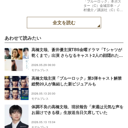
「ブルーロック」本ポス
ター（C）金城宗幸・ノ
村優介／講談社（C）CK
WORKS
全文を読む
あわせて読みたい
高橋文哉、蒼井優主演TBS金曜ドラマ「Tシャツが
乾くまで」出演 さらなるキャスト2人の顔隠れた新
ビジュアルも解禁
2026.05.29 06:00
モデルプレス
高橋文哉主演「ブルーロック」第3弾キャスト解禁
総勢20人が集結した新ビジュアルも
2026.05.13 20:00
モデルプレス
体調不良の高橋文哉、現状報告「来週は元気な声を
お届けできる様」生放送当日欠席していた
2026.05.13 15:04
モデルプレス