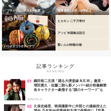
「ブラッサム」ポスター公開
深澤 有田とのテンポ手応え
ヒカキン 二千万寄付
アソビ 米国拠点設立
賢い人の特徴20個
ハリポタコラボドーナツ
記事ランキング
RANKING
01
織田裕二主演「踊る大捜査線 N.E.W.」趣里・
増田貴久・佐藤二朗ら新メンバー紹介映像解禁
各キャラクター象徴する“謎のキーワード”も
モデルプレス
02
久保史緒里、映画撮影中に外部との連絡控えた
理由 乃木坂46卒業後初主演で母親役に【世界