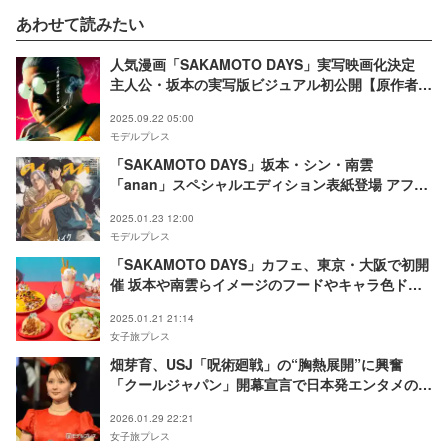
あわせて読みたい
人気漫画「SAKAMOTO DAYS」実写映画化決定
主人公・坂本の実写版ビジュアル初公開【原作者コ
メント】
2025.09.22 05:00
モデルプレス
「SAKAMOTO DAYS」坂本・シン・南雲
「anan」スペシャルエディション表紙登場 アフレ
コ裏話＆監督お気に入りシーンも
2025.01.23 12:00
モデルプレス
「SAKAMOTO DAYS」カフェ、東京・大阪で初開
催 坂本や南雲らイメージのフードやキャラ色ドリ
ンクなど
2025.01.21 21:14
女子旅プレス
畑芽育、USJ「呪術廻戦」の“胸熱展開”に興奮
「クールジャパン」開幕宣言で日本発エンタメの魅
力発信
2026.01.29 22:21
女子旅プレス