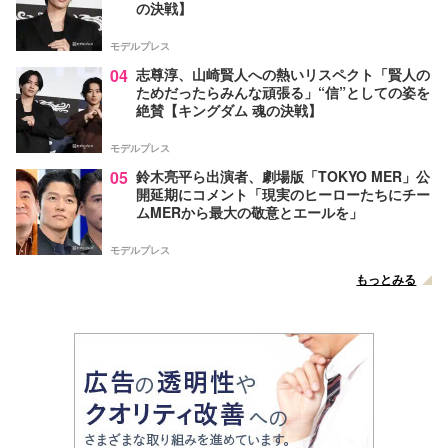
の決戦】
モデルプレス
04
志尊淳、山崎賢人への熱いリスペクト「賢人の
ためだったらみんな頑張る」“信”としての姿を
絶賛【キングダム 魂の決戦】
モデルプレス
05
鈴木亮平ら出演者、劇場版「TOKYO MER」公
開延期にコメント「現実のヒーローたちにチー
ムMERから最大の敬意とエールを」
モデルプレス
もっとみる