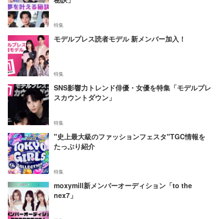
特集
モデルプレス読者モデル 新メンバー加入！
特集
SNS影響力トレンド俳優・女優を特集「モデルプレ
スカウントダウン」
特集
"史上最大級のファッションフェスタ"TGC情報を
たっぷり紹介
特集
moxymill新メンバーオーディション「to the
nex7」