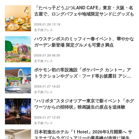
「たべっ子どうぶつLAND CAFE」東京・大阪・名
古屋で、ロングパフェや地域限定サンドにグッズも
2026.01.28 13:18
女子旅プレス
ハウステンボスのミッフィー春イベント、華やかな
ガーデン新登場 限定グルメも可愛さ満点
2026.01.28 06:30
女子旅プレス
ポケモン初の常設施設「ポケパーク カントー」ア
トラクションやグッズ・フード等お披露目 アシレ
ーヌの噴水やパレードも
2026.01.27 16:22
女子旅プレス
“ハリポタ”スタジオツアー東京で新イベント「ホグ
ワーツからの招待状」映画誕生の原点を追体験
2026.01.27 12:35
女子旅プレス
日本初進出ホテル「1 Hotel」2026年3月開業へ サ
ステナブルラグジュアリーの最高峰が赤坂に誕生