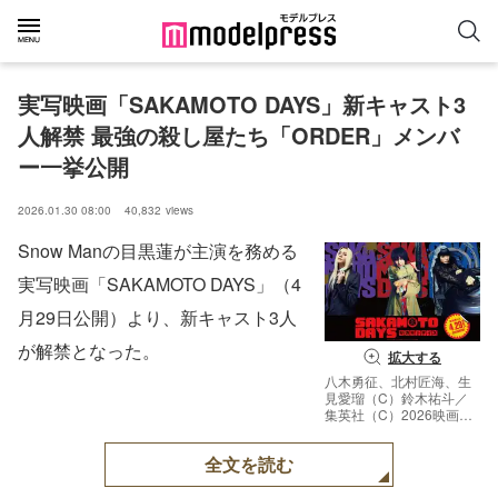
実写映画「SAKAMOTO DAYS」新キャスト3
人解禁 最強の殺し屋たち「ORDER」メンバ
ー一挙公開
2026.01.30 08:00
40,832
views
Snow Manの目黒蓮が主演を務める
実写映画「SAKAMOTO DAYS」（4
月29日公開）より、新キャスト3人
が解禁となった。
拡大する
八木勇征、北村匠海、生
見愛瑠（C）鈴木祐斗／
集英社（C）2026映画
「SAKAMOTO DAYS」製
作委員会
全文を読む