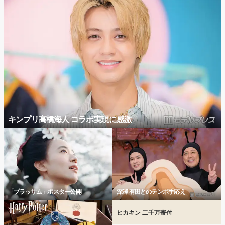
キンプリ高橋海人 コラボ実現に感激
「ブラッサム」ポスター公開
深澤 有田とのテンポ手応え
ヒカキン 二千万寄付