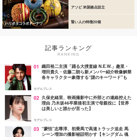
アソビ 米国拠点設立
賢い人の特徴20個
ハリポタコラボドーナツ
記事ランキング
RANKING
01
織田裕二主演「踊る大捜査線 N.E.W.」趣里・
増田貴久・佐藤二朗ら新メンバー紹介映像解禁
各キャラクター象徴する“謎のキーワード”も
モデルプレス
02
久保史緒里、映画撮影中に外部との連絡控えた
理由 乃木坂46卒業後初主演で母親役に【世界
は美しいと誰かが言った】
モデルプレス
03
“蒙恬”志尊淳、初乗馬で高速トラック追走 馬
シーン増加の撮影秘話明かす【キングダム 魂