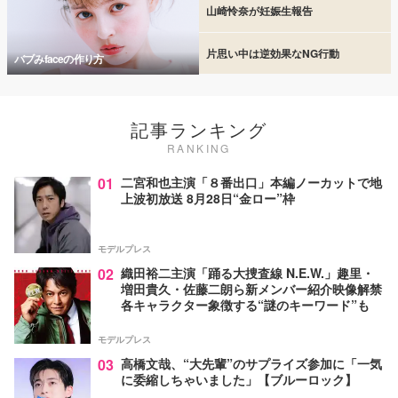
山崎怜奈が妊娠生報告
片思い中は逆効果なNG行動
バブみfaceの作り方
記事ランキング
RANKING
01
二宮和也主演「８番出口」本編ノーカットで地
上波初放送 8月28日“金ロー”枠
モデルプレス
02
織田裕二主演「踊る大捜査線 N.E.W.」趣里・
増田貴久・佐藤二朗ら新メンバー紹介映像解禁
各キャラクター象徴する“謎のキーワード”も
モデルプレス
03
高橋文哉、“大先輩”のサプライズ参加に「一気
に委縮しちゃいました」【ブルーロック】