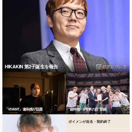
HIKAKIN 第2子誕生を報告
「VIVANT」違和感が話題
“超特急・8号車の日”登録
ボイメンが改名・契約終了