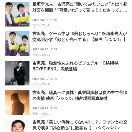
板垣李光人、吉沢亮に“聞いてみたいこと”とは？初
対面を回顧「“可愛いね”って言ってくださって」
【映画「バババ」】
2025.06.30 14:19
モデルプレス
吉沢亮、ゲーム中は“3倍おしゃべり” 板垣李光人が
交流明かす「顔とか光ってる」【映画「バババ」】
2025.06.30 13:59
モデルプレス
吉沢亮、独創性あふれるビジュアル「GIANNA
BOYFRIEND」表紙登場
2025.06.30 12:00
モデルプレス
吉沢亮、堤真一に膝枕・眞栄田郷敦は炎の中で苦悩
の表情 映画「バババ」独占場面写真解禁
2025.06.28 12:00
モデルプレス
吉沢亮「美しい俺待ってないの…？」ファンとの交
流で嘆き “以心伝心”に歓喜も【「ババンババンバ