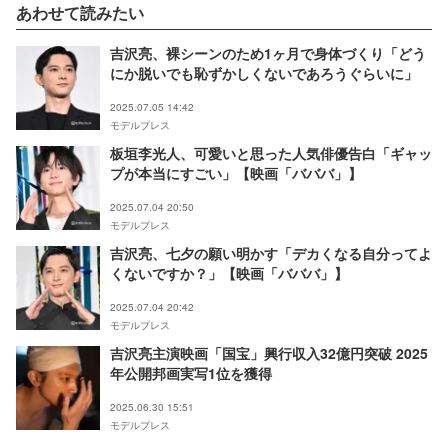
あわせて読みたい
吉沢亮、裸シーンのため1ヶ月で身体づくり「どう
にか脱いでも恥ずかしくないであろうぐらいに」
2025.07.05 14:42
モデルプレス
板垣李光人、可愛いと思った人気俳優告白「ギャッ
プが本当にすごい」【映画「バババ」】
2025.07.04 20:50
モデルプレス
吉沢亮、七夕の願い明かす「デカくなる自分ってよ
くないですか？」【映画「バババ」】
2025.07.04 20:42
モデルプレス
吉沢亮主演映画「国宝」興行収入32億円突破 2025
年公開邦画実写1位を獲得
2025.06.30 15:51
モデルプレス