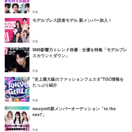
特集
モデルプレス読者モデル 新メンバー加入！
特集
SNS影響力トレンド俳優・女優を特集「モデルプレ
スカウントダウン」
特集
"史上最大級のファッションフェスタ"TGC情報を
たっぷり紹介
特集
moxymill新メンバーオーディション「to the
nex7」
特集