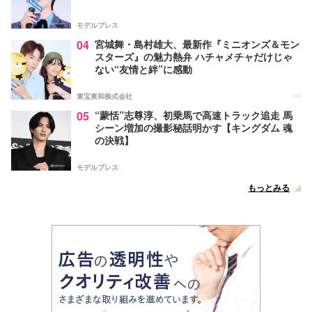
モデルプレス
04
宮城舞・島村雄大、最新作『ミニオンズ＆モン
スターズ』の魅力熱弁 ハチャメチャだけじゃ
ない“友情と絆”に感動
東宝東和株式会社
PR
05
“蒙恬”志尊淳、初乗馬で高速トラック追走 馬
シーン増加の撮影秘話明かす【キングダム 魂
の決戦】
モデルプレス
もっとみる