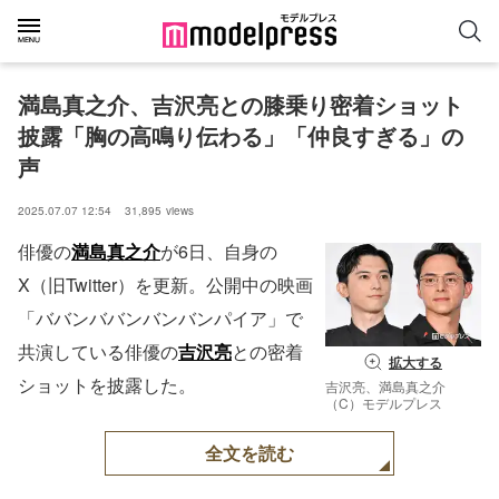
満島真之介、吉沢亮との膝乗り密着ショット
披露「胸の高鳴り伝わる」「仲良すぎる」の
声
2025.07.07 12:54
31,895
views
俳優の
満島真之介
が6日、自身の
X（旧Twitter）を更新。公開中の映画
「ババンババンバンバンパイア」で
共演している俳優の
吉沢亮
との密着
拡大する
ショットを披露した。
吉沢亮、満島真之介
（C）モデルプレス
全文を読む