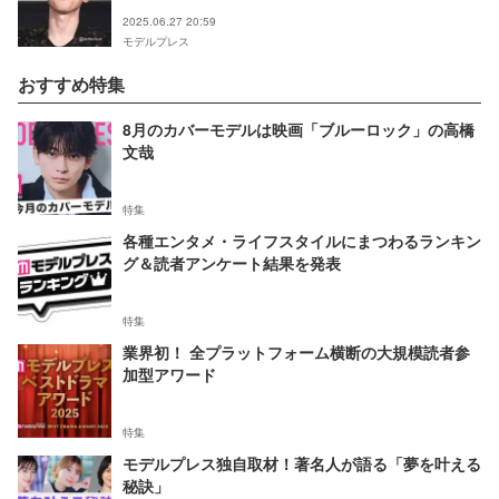
ンバンパイア」FC限定試写会】
2025.06.27 20:59
モデルプレス
おすすめ特集
8月のカバーモデルは映画「ブルーロック」の高橋
文哉
特集
各種エンタメ・ライフスタイルにまつわるランキン
グ＆読者アンケート結果を発表
特集
業界初！ 全プラットフォーム横断の大規模読者参
加型アワード
特集
モデルプレス独自取材！著名人が語る「夢を叶える
秘訣」