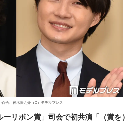
小百合、神木隆之介（C）モデルプレス
ルーリボン賞」司会で初共演「（賞を）
Loaded
:
87.03%