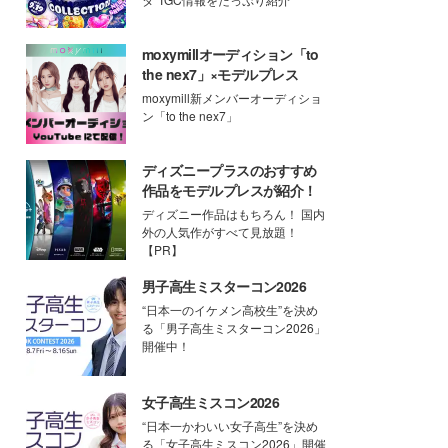
moxymillオーディション「to
the nex7」×モデルプレス
moxymill新メンバーオーディショ
ン「to the nex7」
ディズニープラスのおすすめ
作品をモデルプレスが紹介！
ディズニー作品はもちろん！ 国内
外の人気作がすべて見放題！
【PR】
男子高生ミスターコン2026
“日本一のイケメン高校生”を決め
る「男子高生ミスターコン2026」
開催中！
女子高生ミスコン2026
“日本一かわいい女子高生”を決め
る「女子高生ミスコン2026」開催