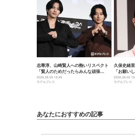
志尊淳、山崎賢人への熱いリスペクト
久保史緒里
「賢人のためだったらみんな頑張
「お願いし
る」“信”としての姿を絶賛【キングダ
間」【世界
2026.08.05 19:46
2026.08.05 19
モデルプレス
モデルプレス
ム 魂の決戦】
あなたにおすすめの記事