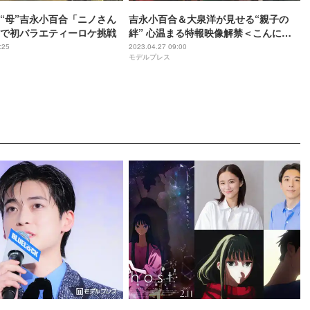
“母”吉永小百合「ニノさん
吉永小百合＆大泉洋が見せる“親子の
で初バラエティーロケ挑戦
絆” 心温まる特報映像解禁＜こんにち
は、母さん＞
:25
2023.04.27 09:00
モデルプレス