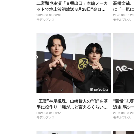
二宮和也主演「８番出口」本編ノーカ
高橋文哉、
ットで地上波初放送 8月28日“金ロ
に「一気に
ー”枠
ルーロック
2026.08.08 08:00
2026.08.07 23
モデルプレス
モデルプレス
“王賁”神尾楓珠、山崎賢人の“信”を基
“蒙恬”志
準に役作り「蟻が…と言えるくらいの
追走 馬シ
説得力がないと」【キングダム 魂の決
【キングダ
2026.08.05 20:54
2026.08.05 20
モデルプレス
モデルプレス
戦】