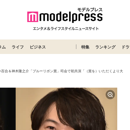
ラム
ライフ
ビジネス
特集
ランキング
ドラ
小百合＆神木隆之介「ブルーリボン賞」司会で初共演「（賞を）いただくより大