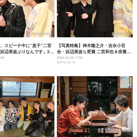
、スピーチ中に“息子”二宮
【写真特集】神木隆之介・吉永小百
浜辺美波ぶりなんです」23
合・浜辺美波ら受賞 二宮和也＆倍賞千
女優賞受賞＜第66回ブルー
恵子が司会 4年ぶり開催「第66回ブル
:00
2024.02.08 17:00
モデルプレス
ーリボン賞」授賞式に豪華俳優集結