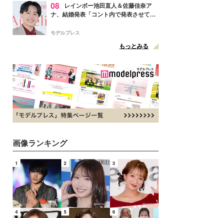
08
レインボー池田直人＆佐藤佳奈ア
ナ、結婚発表「コント内で発表させてい
ただきました」読売テレビ退社は生活拠
点変更のため
モデルプレス
もっとみる
画像ランキング
1
2
3
4
5
6