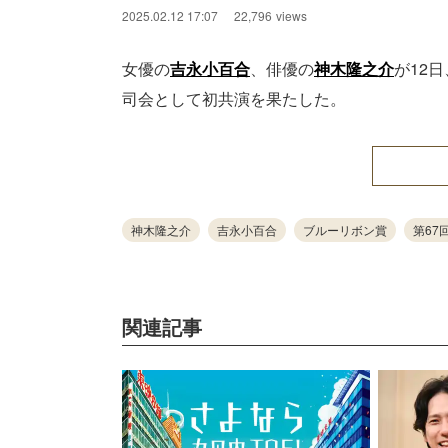
2025.02.12 17:07
22,796
views
女優の
吉永小百合
、俳優の
神木隆之介
が12
司会として初共演を果たした。
神木隆之介
吉永小百合
ブルーリボン賞
第67
関連記事