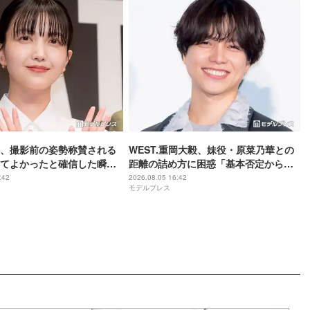
、撮影前の姿勢称賛される
WEST.重岡大毅、妹役・原菜乃華との
てよかったと確信した瞬
距離の詰め方に困惑「基本否定から入
は美しいと誰かが言った】
る会話をしてしまった」【5秒で完全犯
:42
2026.08.05 16:42
モデルプレス
罪を生成する方法】