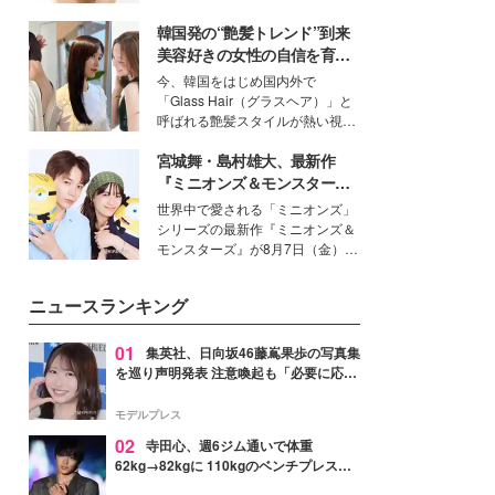
いという読者も多いのでは？そん
韓国発の“艶髪トレンド”到来
な美容の常識を大きく変える可能
性を秘めた、革新的な「Water
美容好きの女性の自信を育む
Capturing Skin（ウォーターキャ
「ヘアケア事情」って？
今、韓国をはじめ国内外で
プチャリングスキン：捕水肌）」
「Glass Hair（グラスヘア）」と
技術を、花王が構築した。
呼ばれる艶髪スタイルが熱い視線
を集めています。メイクやファッ
宮城舞・島村雄大、最新作
ションの完成度を高めるベースと
して、“髪そのものの美しさ”に改
『ミニオンズ＆モンスター
めて注目する人が増えている様
ズ』の魅力熱弁 ハチャメチャ
世界中で愛される「ミニオンズ」
子。今回は、そんな憧れの艶やか
だけじゃない“友情と絆”に感
シリーズの最新作『ミニオンズ＆
な髪を日常で叶える、美容好きの
動
モンスターズ』が8月7日（金）に
女性たちのヘアケア事情を紹介し
公開。モデルプレスでは、“大のミ
ます。
ニオン好き”という共通点を持つモ
ニュースランキング
デルの宮城舞と島村雄大の特別対
談をお届け！それぞれの視点か
ら、今作ならではの魅力や予想外
01
集英社、日向坂46藤嶌果歩の写真集
の感動をもたらす奥深いストーリ
を巡り声明発表 注意喚起も「必要に応じ
ーについて熱く語り合ってもらっ
て法的措置を含む対応を検討」
た。
モデルプレス
02
寺田心、週6ジム通いで体重
62kg→82kgに 110kgのベンチプレス持
ち上げる姿披露「胸板の厚みすごい」