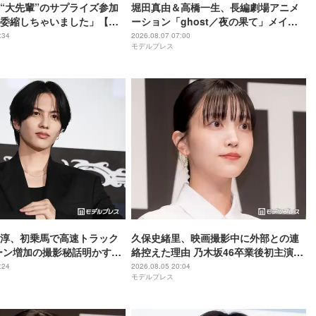
“大先輩”のサプライズ参加
堀田真由＆高橋一生、長編劇場アニメ
委縮しちゃいました」【ブ
ーション「ghost／夜の果て」メイン
】
キャスト声優に決定「子どもの頃に抱
:34
2026.08.07 07:00
モデルプレス
いていた言葉にはできない沢山の感情
を思い出しました」
尊淳、初乗馬で高速トラック
久保史緒里、映画撮影中に外部との連
ーン増加の撮影秘話明かす
絡控えた理由 乃木坂46卒業後初主演で
ム 魂の決戦】
母親役に【世界は美しいと誰かが言っ
:24
2026.08.05 20:04
モデルプレス
た】