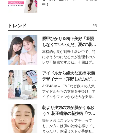
中！
トレンド
PR
愛甲ひかり＆橋下美好「我慢
しなくていいんだ」夏の“暑さ
対策”の新しい選択肢とは？
本格的な夏が到来！暑い中で、特
にゆううつになるのが生理中のム
レや不快感ですよね。今回はプラ
イベートでも仲良しで旅行好きな
アイドルから絶大な支持 衣装
モデル・愛甲ひかりさんと橋下美
好さんを迎えて本音で女子会トー
デザイナー・茅野しのぶの“可
ク。猛暑のお出かけを快適に過ご
愛い”を作る美学＜「シチズン
AKB48や＝LOVEなど数々の人気
すヒントや、2人が感動した夏の
クロスシー」インタビュー＞
アイドルたちの衣装を手掛け、ア
生理の新常識にも迫りました。
イドルやファンから絶大な支持を
得る、株式会社オサレカンパニー
朝より夕方の方が肌がうるお
取締役兼クリエイティブディレク
ター・茅野しのぶ。一人ひとりの
う？ 花王構築の新技術「ウォ
個性に寄り添い、魅力を引き出す
ーターキャプチャリングスキ
毎朝入念にスキンケアを行って
衣装作りは、多くの女性たちに勇
ン（捕水肌）」がスキンケア
も、夕方には肌の乾燥を感じてし
気と自信を与え続けている。
の常識を変える予感
まったり、保湿ミストが手放せな