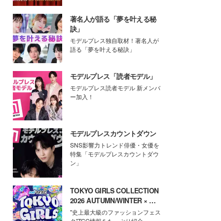
著名人が語る「夢を叶える秘
訣」
モデルプレス独自取材！著名人が
語る「夢を叶える秘訣」
モデルプレス「読者モデル」
モデルプレス読者モデル 新メンバ
ー加入！
モデルプレスカウントダウン
SNS影響力トレンド俳優・女優を
特集「モデルプレスカウントダウ
ン」
TOKYO GIRLS COLLECTION
2026 AUTUMN/WINTER × モ
デルプレス
"史上最大級のファッションフェス
タ"TGC情報をたっぷり紹介