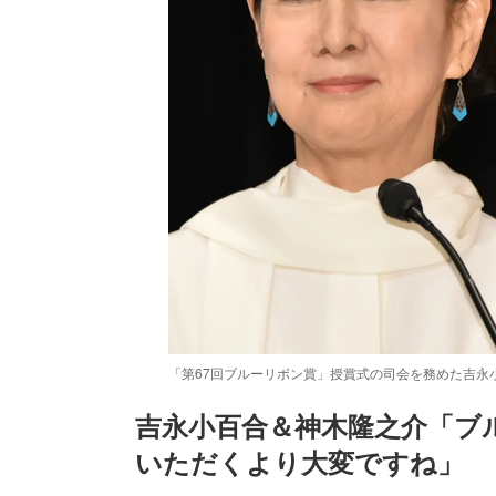
「第67回ブルーリボン賞」授賞式の司会を務めた吉永
吉永小百合＆神木隆之介「ブ
いただくより大変ですね」
/
Unmute