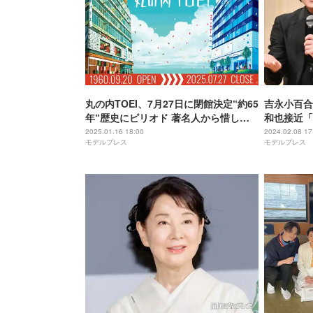
丸の内TOEI、7月27日に閉館決定“約65
吉永小百合
年“歴史にピリオド 著名人から惜しむ
和也接近「
声も【コメント】
年ぶり主演
2025.01.16 18:00
2024.02.08 17
モデルプレス
モデルプレス
リボン賞＞