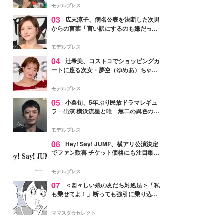
「かっこいい」と反響
モデルプレス
03
広末涼子、病名公表を決断した次男
からの言葉「言い訳にするのも嫌だっ
た」「言うべきか迷った」
モデルプレス
04
辻希美、コストコでショッピングカ
ートに座る次女・夢空（ゆめあ）ちゃん
の姿公開「乗りこなしてる感じが可愛す
ぎ」「成長を感じる」の声
モデルプレス
05
小栗旬、5年ぶり民放ドラマレギュ
ラー出演 横浜流星と唯一無二の異色のバ
ディで初共演【LOST10】
モデルプレス
06
Hey! Say! JUMP、横アリ公演決定
でファン歓喜 チケット価格にも注目集ま
る「激アツ」「平成に戻ったみたい」
モデルプレス
07
＜図々しい娘の友だち対処法＞「私
も乗せてよ！」断っても強引に乗り込ん
でくる友だち【第1話まんが】
ママスタ☆セレクト