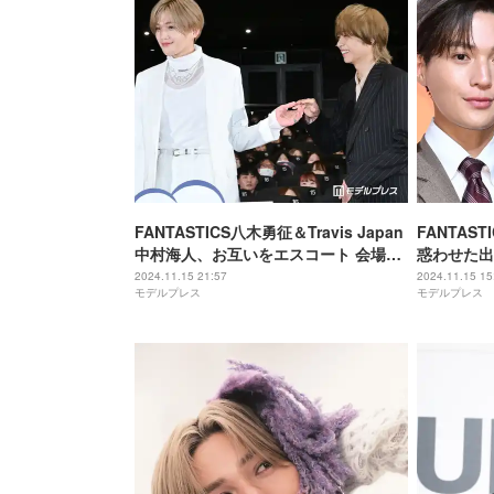
FANTASTICS八木勇征＆Travis Japan
FANTAS
中村海人、お互いをエスコート 会場か
惑わせた出
ら黄色い歓声飛び交う【矢野くんの普
てた」
2024.11.15 21:57
2024.11.15 15
モデルプレス
モデルプレス
通の日々】