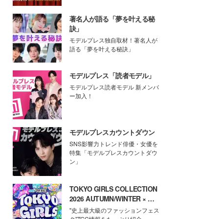
著名人が語る「夢を叶える秘
訣」
モデルプレス独自取材！著名人が
語る「夢を叶える秘訣」
モデルプレス「読者モデル」
モデルプレス読者モデル 新メンバ
ー加入！
モデルプレスカウントダウン
SNS影響力トレンド俳優・女優を
特集「モデルプレスカウントダウ
ン」
TOKYO GIRLS COLLECTION
2026 AUTUMN/WINTER × モ
デルプレス
"史上最大級のファッションフェス
タ"TGC情報をたっぷり紹介