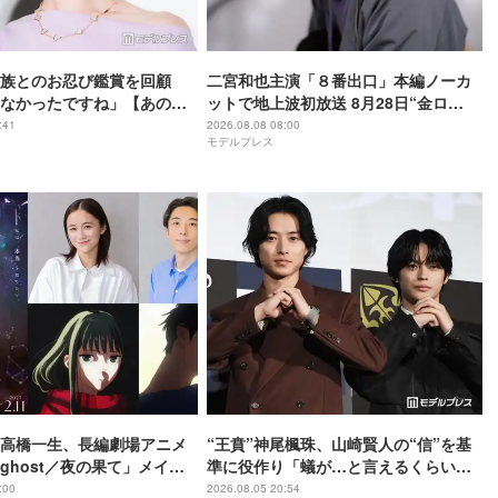
族とのお忍び鑑賞を回顧
二宮和也主演「８番出口」本編ノーカ
なかったですね」【あの星
ットで地上波初放送 8月28日“金ロ
、君とまた出会いたい。】
ー”枠
:41
2026.08.08 08:00
モデルプレス
高橋一生、長編劇場アニメ
“王賁”神尾楓珠、山崎賢人の“信”を基
ghost／夜の果て」メイン
準に役作り「蟻が…と言えるくらいの
優に決定「子どもの頃に抱
説得力がないと」【キングダム 魂の決
:00
2026.08.05 20:54