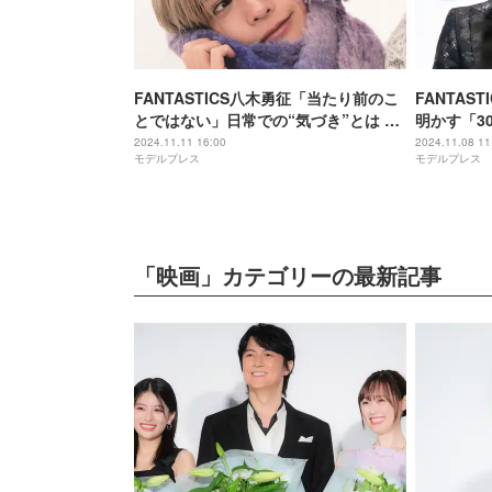
FANTASTICS八木勇征「当たり前のこ
FANTAS
とではない」日常での“気づき”とは 美
明かす「3
の秘訣も語る
ので」【2
2024.11.11 16:00
2024.11.08 11
モデルプレス
モデルプレス
アワード】
「映画」カテゴリーの最新記事