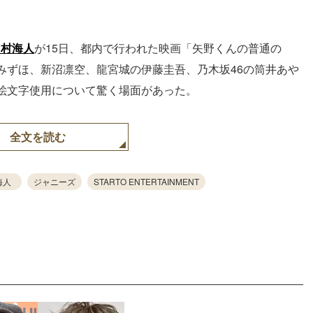
中村海人
が15日、都内で行われた映画「矢野くんの普通の
みずほ、新沼凛空、龍宮城の伊藤圭吾、乃木坂46の筒井あや
絵文字使用について驚く場面があった。
全文を読む
海人
ジャニーズ
STARTO ENTERTAINMENT