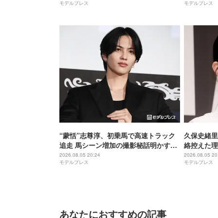
モデルプレス
モデルプレス
いていた言
を思い出し
“蒙恬”志尊淳、初乗馬で高速トラック
久保史緒里
追走 馬シーン増加の撮影秘話明かす
絡控えた理
【キングダム 魂の決戦】
母親役に【
2026.08.05 20:24
2026.08.05 20
モデルプレス
モデルプレス
た】
あなたにおすすめの記事