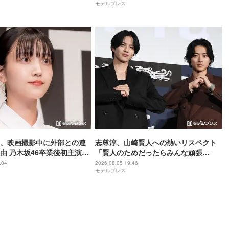
モデルプレス
葉にはできない沢山の感情
戦】
ました」
、映画撮影中に外部との連
志尊淳、山崎賢人への熱いリスペクト
由 乃木坂46卒業後初主演で
「賢人のためだったらみんな頑張
世界は美しいと誰かが言っ
る」“信”としての姿を絶賛【キングダ
:04
2026.08.05 19:46
モデルプレス
ム 魂の決戦】