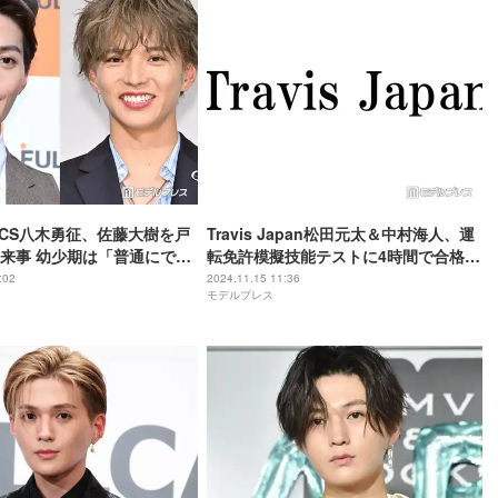
TICS八木勇征、佐藤大樹を戸
Travis Japan松田元太＆中村海人、運
来事 幼少期は「普通にでき
転免許模擬技能テストに4時間で合格
アメリカで実現したいことは？「今の1
:02
2024.11.15 11:36
モデルプレス
番でっかい夢」