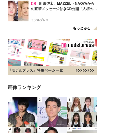
08
町田啓太、MAZZEL・NAOYAから
の直筆メッセージ付きCD公開「人柄の良
さがにじみ出てる」の声
モデルプレス
もっとみる
画像ランキング
1
2
3
4
5
6