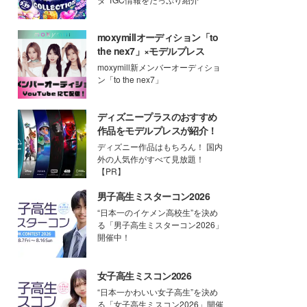
moxymillオーディション「to
the nex7」×モデルプレス
moxymill新メンバーオーディショ
ン「to the nex7」
ディズニープラスのおすすめ
作品をモデルプレスが紹介！
ディズニー作品はもちろん！ 国内
外の人気作がすべて見放題！
【PR】
男子高生ミスターコン2026
“日本一のイケメン高校生”を決め
る「男子高生ミスターコン2026」
開催中！
女子高生ミスコン2026
“日本一かわいい女子高生”を決め
る「女子高生ミスコン2026」開催