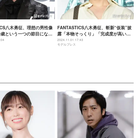
TICS八木勇征、理想の男性像
FANTASTICS八木勇征、斬新“仮装”披
0歳という一つの節目になる
露「本物そっくり」「完成度が高い」
024ベストフォーマルウェア
の声
:04
2024.11.01 17:43
モデルプレス