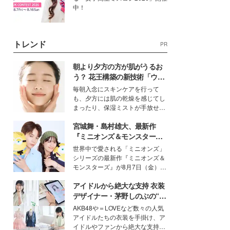
中！
トレンド
PR
朝より夕方の方が肌がうるお
う？ 花王構築の新技術「ウォ
ーターキャプチャリングスキ
毎朝入念にスキンケアを行って
ン（捕水肌）」がスキンケア
も、夕方には肌の乾燥を感じてし
の常識を変える予感
まったり、保湿ミストが手放せな
いという読者も多いのでは？そん
宮城舞・島村雄大、最新作
な美容の常識を大きく変える可能
性を秘めた、革新的な「Water
『ミニオンズ＆モンスター
Capturing Skin（ウォーターキャ
ズ』の魅力熱弁 ハチャメチャ
世界中で愛される「ミニオンズ」
プチャリングスキン：捕水肌）」
だけじゃない“友情と絆”に感
シリーズの最新作『ミニオンズ＆
技術を、花王が構築した。
動
モンスターズ』が8月7日（金）に
公開。モデルプレスでは、“大のミ
アイドルから絶大な支持 衣装
ニオン好き”という共通点を持つモ
デルの宮城舞と島村雄大の特別対
デザイナー・茅野しのぶの“可
談をお届け！それぞれの視点か
愛い”を作る美学＜「シチズン
AKB48や＝LOVEなど数々の人気
ら、今作ならではの魅力や予想外
クロスシー」インタビュー＞
アイドルたちの衣装を手掛け、ア
の感動をもたらす奥深いストーリ
イドルやファンから絶大な支持を