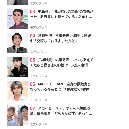
モデルプレス
03
中島歩、“明治時代の文豪”の玄孫だ
った「教科書にも載っている」名前も先
祖に由来
モデルプレス
04
及川光博、再婚発表 お相手は妊娠
中「交際しておりました方と」
モデルプレス
05
戸塚純貴、結婚発表「いつも支えて
くださる皆さまのお陰で、人生の節目を
迎えられること、心より感謝しておりま
す」【全文】
モデルプレス
06
MAZZEL・RAN、自身の原動力と
なっている存在とは「1番身近で1番偉大
な存在」
モデルプレス
07
スカイピース・テオくん＆加藤乃
愛、破局報告「どちらかに非があったわ
けではなく」2023年2月に交際発表
モデルプレス