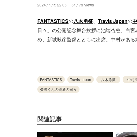
2024.11.15 22:05
51,173
views
FANTASTICS
の
八木勇征
、
Travis Japan
の
日々」の公開記念舞台挨拶に池端杏慈、白宮
め、新城毅彦監督とともに出席。中村がある
FANTASTICS
Travis Japan
八木勇征
中村
矢野くんの普通の日々
関連記事