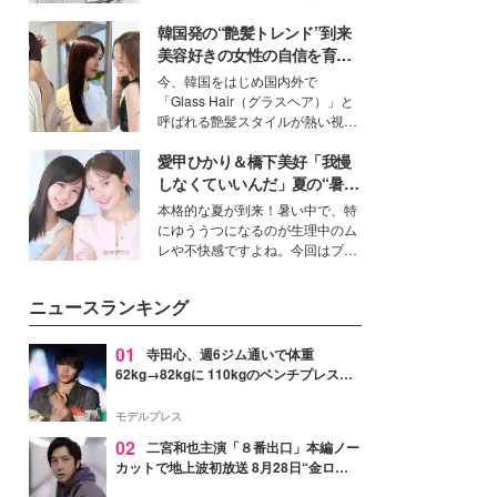
ーについて熱く語り合ってもらっ
得る、株式会社オサレカンパニー
た。
韓国発の“艶髪トレンド”到来
取締役兼クリエイティブディレク
ター・茅野しのぶ。一人ひとりの
美容好きの女性の自信を育む
個性に寄り添い、魅力を引き出す
「ヘアケア事情」って？
今、韓国をはじめ国内外で
衣装作りは、多くの女性たちに勇
「Glass Hair（グラスヘア）」と
気と自信を与え続けている。
呼ばれる艶髪スタイルが熱い視線
を集めています。メイクやファッ
愛甲ひかり＆橋下美好「我慢
ションの完成度を高めるベースと
して、“髪そのものの美しさ”に改
しなくていいんだ」夏の“暑さ
めて注目する人が増えている様
対策”の新しい選択肢とは？
本格的な夏が到来！暑い中で、特
子。今回は、そんな憧れの艶やか
にゆううつになるのが生理中のム
な髪を日常で叶える、美容好きの
レや不快感ですよね。今回はプラ
女性たちのヘアケア事情を紹介し
イベートでも仲良しで旅行好きな
ます。
モデル・愛甲ひかりさんと橋下美
ニュースランキング
好さんを迎えて本音で女子会トー
ク。猛暑のお出かけを快適に過ご
すヒントや、2人が感動した夏の
01
寺田心、週6ジム通いで体重
生理の新常識にも迫りました。
62kg→82kgに 110kgのベンチプレス持
ち上げる姿披露「胸板の厚みすごい」
「かっこいい」と反響
モデルプレス
02
二宮和也主演「８番出口」本編ノー
カットで地上波初放送 8月28日“金ロ
ー”枠