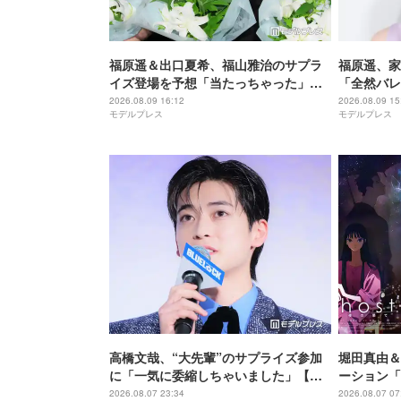
福原遥＆出口夏希、福山雅治のサプラ
福原遥、家
イズ登場を予想「当たっちゃった」
「全然バレ
【あの星が降る丘で、君とまた出会い
が降る丘で
2026.08.09 16:12
2026.08.09 15
モデルプレス
モデルプレス
たい。】
高橋文哉、“大先輩”のサプライズ参加
堀田真由＆
に「一気に委縮しちゃいました」【ブ
ーション「
ルーロック】
キャスト声
2026.08.07 23:34
2026.08.07 07