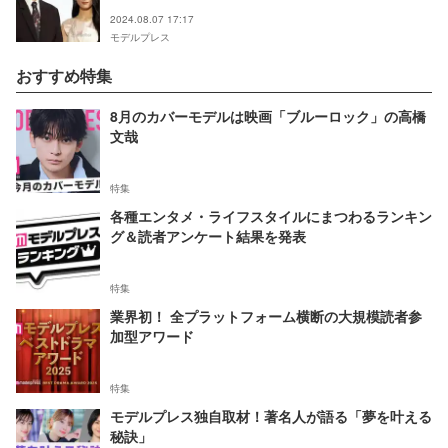
した」【Shrink―精神科医ヨワイ―】
2024.08.07 17:17
モデルプレス
おすすめ特集
8月のカバーモデルは映画「ブルーロック」の高橋
文哉
特集
各種エンタメ・ライフスタイルにまつわるランキン
グ＆読者アンケート結果を発表
特集
業界初！ 全プラットフォーム横断の大規模読者参
加型アワード
特集
モデルプレス独自取材！著名人が語る「夢を叶える
秘訣」