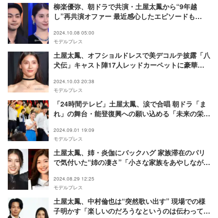
柳楽優弥、朝ドラで共演・土屋太鳳から“9年越
し”再共演オファー 最近感心したエピソードも
【TBS DRAMA COLLECTION 2024 AUTUMN】
2024.10.08 05:00
モデルプレス
土屋太鳳、オフショルドレスで美デコルテ披露「八
犬伝」キャスト陣17人レッドカーペットに豪華集
結
2024.10.03 20:38
モデルプレス
「24時間テレビ」土屋太鳳、涙で合唱 朝ドラ「ま
れ」の舞台・能登復興への願い込める「未来の栄養
になりました」
2024.09.01 19:09
モデルプレス
土屋太鳳、姉・炎伽にバックハグ 家族滞在のパリ
で気付いた“姉の凄さ”「小さな家族をあやしなが
ら」
2024.08.29 12:25
モデルプレス
土屋太鳳、中村倫也は“突然歌い出す” 現場での様
子明かす「楽しいのだろうなというのは伝わってま