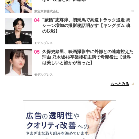
東宝東和株式会社
PR
04
“蒙恬”志尊淳、初乗馬で高速トラック追走 馬
シーン増加の撮影秘話明かす【キングダム 魂
の決戦】
モデルプレス
05
久保史緒里、映画撮影中に外部との連絡控えた
理由 乃木坂46卒業後初主演で母親役に【世界
は美しいと誰かが言った】
モデルプレス
もっとみる