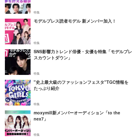
特集
モデルプレス読者モデル 新メンバー加入！
特集
SNS影響力トレンド俳優・女優を特集「モデルプレ
スカウントダウン」
特集
"史上最大級のファッションフェスタ"TGC情報を
たっぷり紹介
特集
moxymill新メンバーオーディション「to the
nex7」
特集