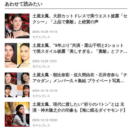
あわせて読みたい
土屋太鳳、大胆カットドレスで美ウエスト披露「セ
クシー」「上品で素敵」と絶賛の声
2024.10.25 14:13
モデルプレス
土屋太鳳、“9年ぶり”共演・栗山千明と2ショット
で美スタイル披露「美しすぎる」「素敵」とファン
歓喜
2024.10.24 13:01
モデルプレス
土屋太鳳・朝比奈彩・佐久間由衣・石井杏奈ら「チ
ア☆ダン」メンバー久々集結 プライベート写真に
「あの頃から3人がママに」「時の流れすごい」と
2024.10.15 13:19
反響
モデルプレス
土屋太鳳、現代に渡したい“祈りのバトン”とは 主
演・神木隆之介の印象も【海に眠るダイヤモンド】
2024.10.10 18:00
モデルプレス