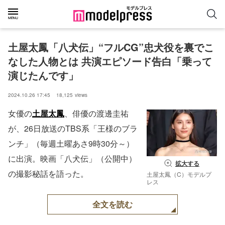
土屋太鳳「八犬伝」“フルCG”忠犬役を裏でこ
なした人物とは 共演エピソード告白「乗って
演じたんです」
2024.10.26 17:45
18,125
views
女優の
土屋太鳳
、俳優の渡邊圭祐
が、26日放送のTBS系「王様のブラ
ンチ」（毎週土曜あさ9時30分～）
に出演。映画「八犬伝」（公開中）
拡大する
の撮影秘話を語った。
土屋太鳳（C）モデルプ
レス
全文を読む