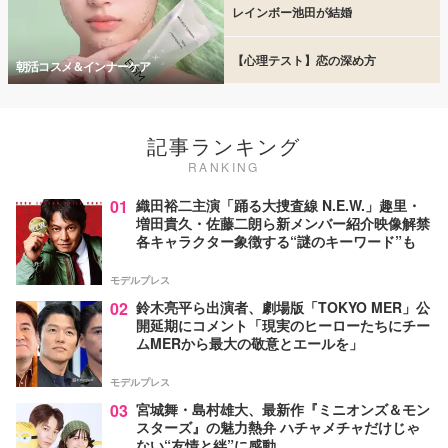
レインボー池田が結婚
【心理テスト】恋の深め方
朝活コスメ＆インナーケア
記事ランキング
RANKING
01
織田裕二主演「踊る大捜査線 N.E.W.」趣里・
増田貴久・佐藤二朗ら新メンバー紹介映像解禁
各キャラクター象徴する“謎のキーワード”も
モデルプレス
02
鈴木亮平ら出演者、劇場版「TOKYO MER」公
開延期にコメント「現実のヒーローたちにチー
ムMERから最大の敬意とエールを」
モデルプレス
03
宮城舞・島村雄大、最新作『ミニオンズ＆モン
スターズ』の魅力熱弁 ハチャメチャだけじゃ
ない“友情と絆”に感動