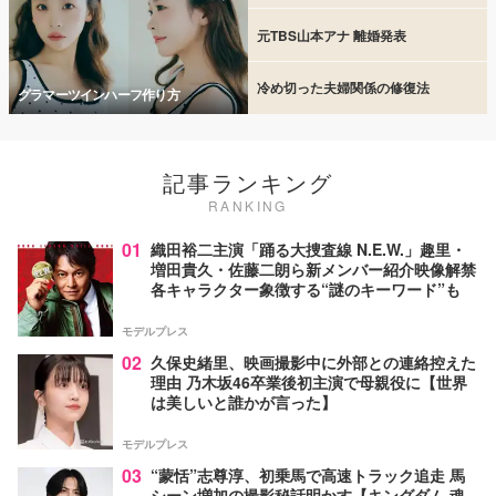
元TBS山本アナ 離婚発表
冷め切った夫婦関係の修復法
グラマーツインハーフ作り方
記事ランキング
RANKING
01
織田裕二主演「踊る大捜査線 N.E.W.」趣里・
増田貴久・佐藤二朗ら新メンバー紹介映像解禁
各キャラクター象徴する“謎のキーワード”も
モデルプレス
02
久保史緒里、映画撮影中に外部との連絡控えた
理由 乃木坂46卒業後初主演で母親役に【世界
は美しいと誰かが言った】
モデルプレス
03
“蒙恬”志尊淳、初乗馬で高速トラック追走 馬
シーン増加の撮影秘話明かす【キングダム 魂