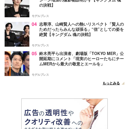
の決戦】
モデルプレス
04
志尊淳、山崎賢人への熱いリスペクト「賢人の
ためだったらみんな頑張る」“信”としての姿を
絶賛【キングダム 魂の決戦】
モデルプレス
05
鈴木亮平ら出演者、劇場版「TOKYO MER」公
開延期にコメント「現実のヒーローたちにチー
ムMERから最大の敬意とエールを」
モデルプレス
もっとみる