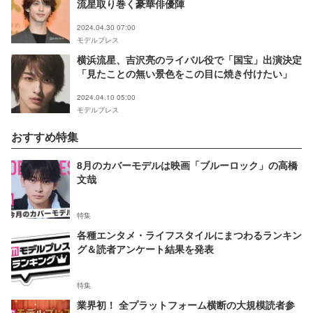
流星取り巻く豪華俳優陣
2024.04.30 07:00
モデルプレス
横浜流星、吉沢亮のライバル役で「国宝」出演決定
「見たことの無い景色をこの目に焼き付けたい」
2024.04.10 05:00
モデルプレス
おすすめ特集
8月のカバーモデルは映画「ブルーロック」の高橋
文哉
特集
各種エンタメ・ライフスタイルにまつわるランキン
グ＆読者アンケート結果を発表
特集
業界初！ 全プラットフォーム横断の大規模読者参