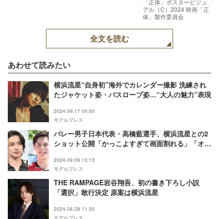
「正体」ポスタービジュ
アル（C）2024 映画「正
体」製作委員会
全文を読む
あわせて読みたい
横浜流星“自身初”海外でカレンダー撮影 洗練され
たジャケット姿・バスローブ姿…“大人の魅力”表現
2024.09.17 00:00
モデルプレス
バレー男子日本代表・高橋藍選手、横浜流星との2
ショット公開「かっこよすぎて画面割れる」「オー
ラがすごい」と話題
2024.09.09 13:13
モデルプレス
THE RAMPAGE岩谷翔吾、初の書き下ろし小説
「選択」敢行決定 原案は横浜流星
2024.08.28 11:30
モデルプレス