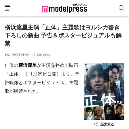
横浜流星主演「正体」主題歌はヨルシカ書き
下ろしの新曲 予告＆ポスタービジュアルも解
禁
2024.09.24 08:00
17,585
views
俳優の
横浜流星
が主演を務める映画
『正体』（11月29日公開）より、予
告映像とポスタービジュアル、主題
歌が解禁された。
拡大する