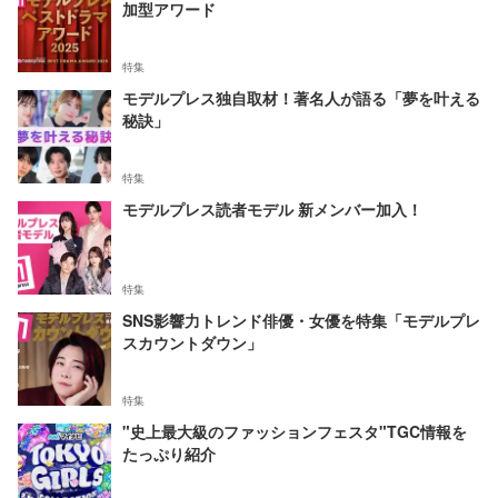
加型アワード
特集
モデルプレス独自取材！著名人が語る「夢を叶える
秘訣」
特集
モデルプレス読者モデル 新メンバー加入！
特集
SNS影響力トレンド俳優・女優を特集「モデルプレ
スカウントダウン」
特集
"史上最大級のファッションフェスタ"TGC情報を
たっぷり紹介