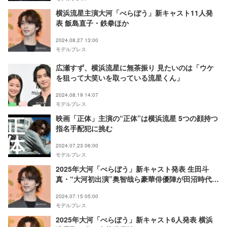
横浜流星主演大河「べらぼう」新キャスト11人発
表 飯島直子・鉄拳ほか
2024.08.27 13:00
モデルプレス
広瀬すず、横浜流星に無茶振り 見たいのは「ウケ
を狙って大笑いを取っている流星くん」
2024.08.19 14:07
モデルプレス
映画「正体」主演の“正体”は横浜流星 5つの顔持つ
指名手配犯に挑む
2024.07.23 06:00
モデルプレス
2025年大河「べらぼう」新キャスト発表 生田斗
真・“大河初出演”奥智哉ら豪華俳優陣が田沼時代生
きる江戸城の人々に
2024.07.15 05:00
モデルプレス
2025年大河「べらぼう」新キャスト6人発表 横浜