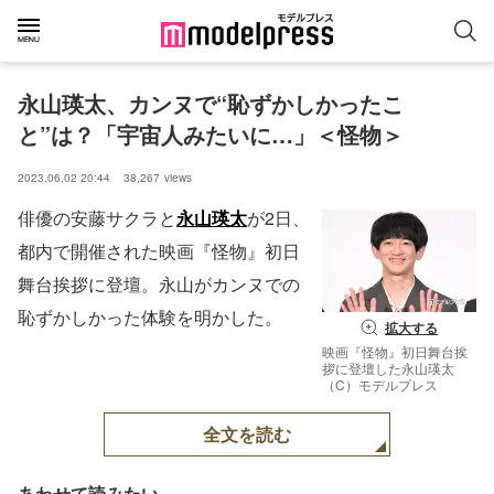
永山瑛太、カンヌで“恥ずかしかったこ
と”は？「宇宙人みたいに…」＜怪物＞
2023.06.02 20:44
38,267
views
俳優の安藤サクラと
永山瑛太
が2日、
都内で開催された映画『怪物』初日
舞台挨拶に登壇。永山がカンヌでの
恥ずかしかった体験を明かした。
拡大する
映画『怪物』初日舞台挨
拶に登壇した永山瑛太
（C）モデルプレス
全文を読む
あわせて読みたい