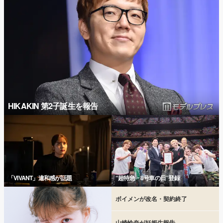
HIKAKIN 第2子誕生を報告
「VIVANT」違和感が話題
“超特急・8号車の日”登録
ボイメンが改名・契約終了
山崎怜奈が妊娠生報告