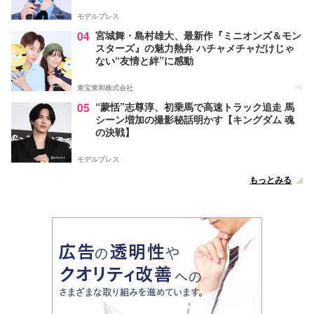
モデルプレス
04
宮城舞・島村雄大、最新作『ミニオンズ＆モン
スターズ』の魅力熱弁 ハチャメチャだけじゃ
ない“友情と絆”に感動
東宝東和株式会社
PR
05
“蒙恬”志尊淳、初乗馬で高速トラック追走 馬
シーン増加の撮影秘話明かす【キングダム 魂
の決戦】
モデルプレス
もっとみる