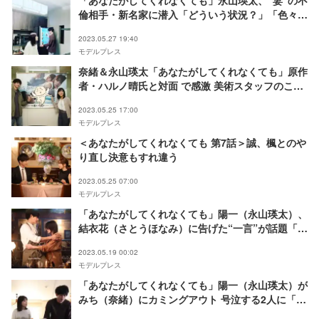
「あなたがしてくれなくても」永山瑛太、“妻”の不
倫相手・新名家に潜入「どういう状況？」「色々パ
ニック」とファン混乱
2023.05.27 19:40
モデルプレス
奈緒＆永山瑛太「あなたがしてくれなくても」原作
者・ハルノ晴氏と対面 で感激 美術スタッフのこだ
わりも明らかに
2023.05.25 17:00
モデルプレス
＜あなたがしてくれなくても 第7話＞誠、楓とのや
り直し決意もすれ違う
2023.05.25 07:00
モデルプレス
「あなたがしてくれなくても」陽一（永山瑛太）、
結衣花（さとうほなみ）に告げた“一言”が話題「ず
るい男」「これはダメなやつ」
2023.05.19 00:02
モデルプレス
「あなたがしてくれなくても」陽一（永山瑛太）が
みち（奈緒）にカミングアウト 号泣する2人に「観
ているだけで苦しい」の声