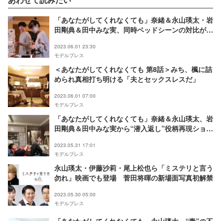
「あなたがしてくれなくても」奈緒＆永山瑛太・岩
田剛典＆田中みな実、同時ベッドシーンの対比が話
題 立場逆転モノローグが「キツすぎる」「新しい
2023.06.01 23:30
地獄」
モデルプレス
＜あなたがしてくれなくても 第8話＞みち、楓に詰
められ真相打ち明ける「夫とセックスレスだ」
2023.06.01 07:00
モデルプレス
「あなたがしてくれなくても」奈緒＆永山瑛太、岩
田剛典＆田中みな実から“潜入返し”役柄再現ショッ
ト公開で「ついに」「浮気の潜入捜査？」の声
2023.05.31 17:01
モデルプレス
永山瑛太・伊藤沙莉・尾上松也ら「ミステリと言う
勿れ」映画でも登場 菅田将暉の新場面写真初解禁
2023.05.30 05:00
モデルプレス