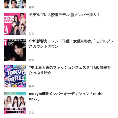
特集
モデルプレス読者モデル 新メンバー加入！
特集
SNS影響力トレンド俳優・女優を特集「モデルプレ
スカウントダウン」
特集
"史上最大級のファッションフェスタ"TGC情報を
たっぷり紹介
特集
moxymill新メンバーオーディション「to the
nex7」
特集