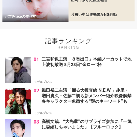
片思い中は逆効果なNG行動
バブみfaceの作り方
記事ランキング
RANKING
01
二宮和也主演「８番出口」本編ノーカットで地
上波初放送 8月28日“金ロー”枠
モデルプレス
02
織田裕二主演「踊る大捜査線 N.E.W.」趣里・
増田貴久・佐藤二朗ら新メンバー紹介映像解禁
各キャラクター象徴する“謎のキーワード”も
モデルプレス
03
高橋文哉、“大先輩”のサプライズ参加に「一気
に委縮しちゃいました」【ブルーロック】