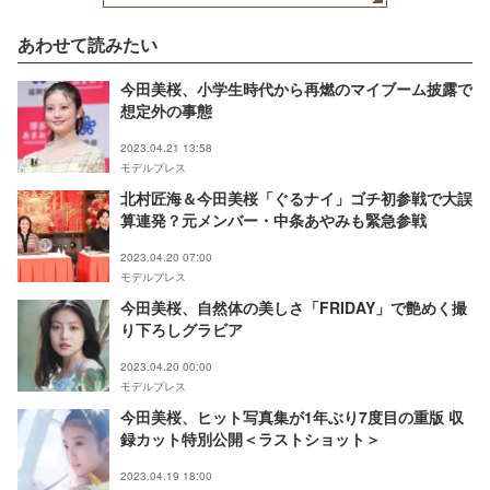
サダヲ、上戸彩、中尾明
慶、前田敦子（C）モデ
ルプレス
あわせて読みたい
今田美桜、小学生時代から再燃のマイブーム披露で
想定外の事態
2023.04.21 13:58
モデルプレス
北村匠海＆今田美桜「ぐるナイ」ゴチ初参戦で大誤
算連発？元メンバー・中条あやみも緊急参戦
2023.04.20 07:00
モデルプレス
今田美桜、自然体の美しさ「FRIDAY」で艶めく撮
り下ろしグラビア
2023.04.20 00:00
モデルプレス
今田美桜、ヒット写真集が1年ぶり7度目の重版 収
録カット特別公開＜ラストショット＞
2023.04.19 18:00