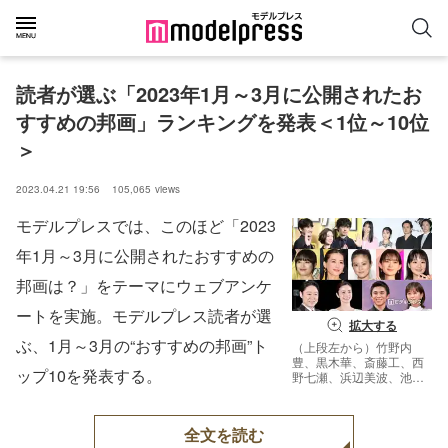
読者が選ぶ「2023年1月～3月に公開されたお
すすめの邦画」ランキングを発表＜1位～10位
＞
2023.04.21 19:56
105,065
views
モデルプレスでは、このほど「2023
年1月～3月に公開されたおすすめの
邦画は？」をテーマにウェブアンケ
ートを実施。モデルプレス読者が選
拡大する
ぶ、1月～3月の“おすすめの邦画”ト
（上段左から）竹野内
豊、黒木華、斎藤工、西
ップ10を発表する。
野七瀬、浜辺美波、池松
壮亮、柄本佑（中段左か
ら）広瀬すず、綾瀬はる
か、今田美桜、畑芽育、
全文を読む
奈緒（下段左から）阿部