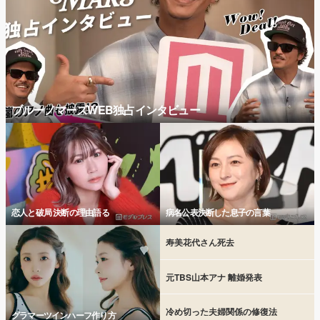
ブルーノマーズWEB独占インタビュー
恋人と破局 決断の理由語る
病名公表決断した息子の言葉
寿美花代さん死去
元TBS山本アナ 離婚発表
冷め切った夫婦関係の修復法
グラマーツインハーフ作り方