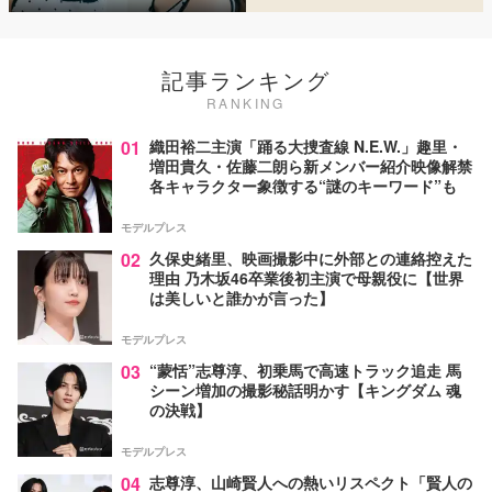
記事ランキング
RANKING
01
織田裕二主演「踊る大捜査線 N.E.W.」趣里・
増田貴久・佐藤二朗ら新メンバー紹介映像解禁
各キャラクター象徴する“謎のキーワード”も
モデルプレス
02
久保史緒里、映画撮影中に外部との連絡控えた
理由 乃木坂46卒業後初主演で母親役に【世界
は美しいと誰かが言った】
モデルプレス
03
“蒙恬”志尊淳、初乗馬で高速トラック追走 馬
シーン増加の撮影秘話明かす【キングダム 魂
の決戦】
モデルプレス
04
志尊淳、山崎賢人への熱いリスペクト「賢人の