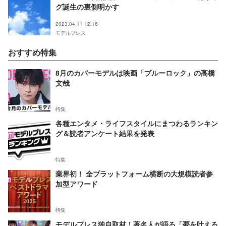
グ誕生の裏側明かす
2023.04.11 12:16
モデルプレス
おすすめ特集
8月のカバーモデルは映画「ブルーロック」の高橋
文哉
特集
各種エンタメ・ライフスタイルにまつわるランキン
グ＆読者アンケート結果を発表
特集
業界初！ 全プラットフォーム横断の大規模読者参
加型アワード
特集
モデルプレス独自取材！著名人が語る「夢を叶える