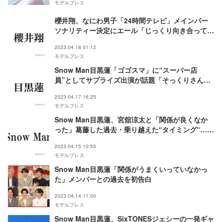
モデルプレス
櫻井翔、なにわ男子「24時間テレビ」メインパー
ソナリティー決定にエール「じっくり向き合ってほ
しい」
2023.04.18 01:12
モデルプレス
Snow Man目黒蓮「ゴゴスマ」に“スーパー店
員”としてサプライズ出演が話題「そっくりさんか
と思った」「ラウールもいた？」
2023.04.17 16:25
モデルプレス
Snow Man目黒蓮、宮舘涼太と「関係が良くなか
った」葛藤した過去・乗り越えた“タイミング“…抱
えた思い吐露
2023.04.15 10:55
モデルプレス
Snow Man目黒蓮「関係がうまくいっていなかっ
た」メンバーとの過去を初告白
2023.04.14 11:00
モデルプレス
Snow Man目黒蓮、SixTONESジェシーの一発ギャ