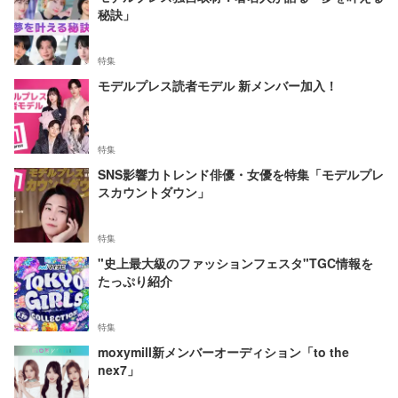
秘訣」
特集
モデルプレス読者モデル 新メンバー加入！
特集
SNS影響力トレンド俳優・女優を特集「モデルプレ
スカウントダウン」
特集
"史上最大級のファッションフェスタ"TGC情報を
たっぷり紹介
特集
moxymill新メンバーオーディション「to the
nex7」