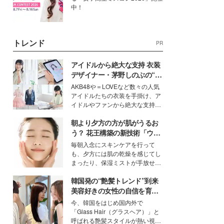
中！
トレンド
PR
アイドルから絶大な支持 衣装
デザイナー・茅野しのぶの“可
愛い”を作る美学＜「シチズン
AKB48や＝LOVEなど数々の人気
クロスシー」インタビュー＞
アイドルたちの衣装を手掛け、ア
イドルやファンから絶大な支持を
得る、株式会社オサレカンパニー
朝より夕方の方が肌がうるお
取締役兼クリエイティブディレク
ター・茅野しのぶ。一人ひとりの
う？ 花王構築の新技術「ウォ
個性に寄り添い、魅力を引き出す
ーターキャプチャリングスキ
毎朝入念にスキンケアを行って
衣装作りは、多くの女性たちに勇
ン（捕水肌）」がスキンケア
も、夕方には肌の乾燥を感じてし
気と自信を与え続けている。
の常識を変える予感
まったり、保湿ミストが手放せな
いという読者も多いのでは？そん
韓国発の“艶髪トレンド”到来
な美容の常識を大きく変える可能
性を秘めた、革新的な「Water
美容好きの女性の自信を育む
Capturing Skin（ウォーターキャ
「ヘアケア事情」って？
今、韓国をはじめ国内外で
プチャリングスキン：捕水肌）」
「Glass Hair（グラスヘア）」と
技術を、花王が構築した。
呼ばれる艶髪スタイルが熱い視線