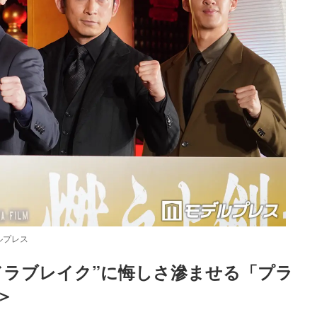
ルプレス
ドラブレイク”に悔しさ滲ませる「プラ
＞
Loaded
:
83.55%