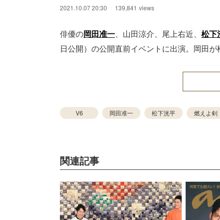
2021.10.07 20:30
139,841
views
俳優の
岡田准一
、山田涼介、尾上右近、
松下
日公開）の公開直前イベントに出演。岡田が
V6
岡田准一
松下洸平
燃えよ剣
関連記事