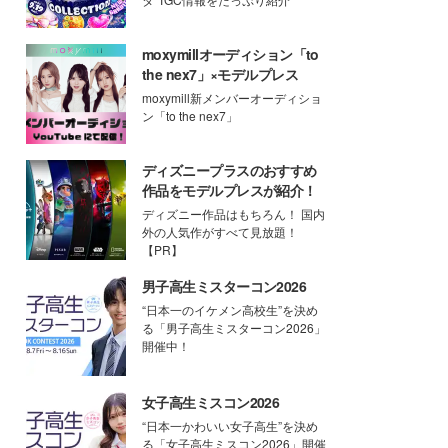
moxymillオーディション「to
the nex7」×モデルプレス
moxymill新メンバーオーディショ
ン「to the nex7」
ディズニープラスのおすすめ
作品をモデルプレスが紹介！
ディズニー作品はもちろん！ 国内
外の人気作がすべて見放題！
【PR】
男子高生ミスターコン2026
“日本一のイケメン高校生”を決め
る「男子高生ミスターコン2026」
開催中！
女子高生ミスコン2026
“日本一かわいい女子高生”を決め
る「女子高生ミスコン2026」開催