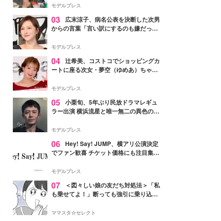
「かっこいい」と反響
モデルプレス
03
広末涼子、病名公表を決断した次男
からの言葉「言い訳にするのも嫌だっ
た」「言うべきか迷った」
モデルプレス
04
辻希美、コストコでショッピングカ
ートに座る次女・夢空（ゆめあ）ちゃん
の姿公開「乗りこなしてる感じが可愛す
ぎ」「成長を感じる」の声
モデルプレス
05
小栗旬、5年ぶり民放ドラマレギュ
ラー出演 横浜流星と唯一無二の異色のバ
ディで初共演【LOST10】
モデルプレス
06
Hey! Say! JUMP、横アリ公演決定
でファン歓喜 チケット価格にも注目集ま
る「激アツ」「平成に戻ったみたい」
モデルプレス
07
＜図々しい娘の友だち対処法＞「私
も乗せてよ！」断っても強引に乗り込ん
でくる友だち【第1話まんが】
ママスタ☆セレクト