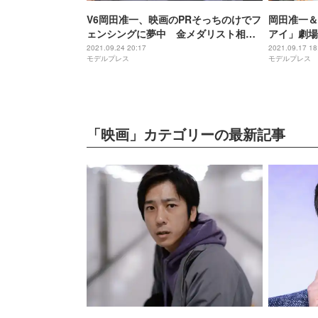
V6岡田准一、映画のPRそっちのけでフ
岡田准一＆
ェンシングに夢中 金メダリスト相手
アイ」劇場
に突きを披露＜燃えよ剣＞
2021.09.24 20:17
2021.09.17 18
モデルプレス
モデルプレス
「映画」カテゴリーの最新記事