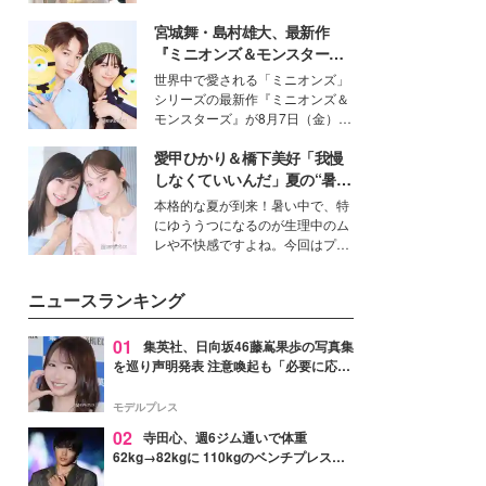
を集めています。メイクやファッ
宮城舞・島村雄大、最新作
ションの完成度を高めるベースと
して、“髪そのものの美しさ”に改
『ミニオンズ＆モンスター
めて注目する人が増えている様
ズ』の魅力熱弁 ハチャメチャ
世界中で愛される「ミニオンズ」
子。今回は、そんな憧れの艶やか
だけじゃない“友情と絆”に感
シリーズの最新作『ミニオンズ＆
な髪を日常で叶える、美容好きの
動
モンスターズ』が8月7日（金）に
女性たちのヘアケア事情を紹介し
公開。モデルプレスでは、“大のミ
ます。
愛甲ひかり＆橋下美好「我慢
ニオン好き”という共通点を持つモ
デルの宮城舞と島村雄大の特別対
しなくていいんだ」夏の“暑さ
談をお届け！それぞれの視点か
対策”の新しい選択肢とは？
本格的な夏が到来！暑い中で、特
ら、今作ならではの魅力や予想外
にゆううつになるのが生理中のム
の感動をもたらす奥深いストーリ
レや不快感ですよね。今回はプラ
ーについて熱く語り合ってもらっ
イベートでも仲良しで旅行好きな
た。
モデル・愛甲ひかりさんと橋下美
ニュースランキング
好さんを迎えて本音で女子会トー
ク。猛暑のお出かけを快適に過ご
すヒントや、2人が感動した夏の
01
集英社、日向坂46藤嶌果歩の写真集
生理の新常識にも迫りました。
を巡り声明発表 注意喚起も「必要に応じ
て法的措置を含む対応を検討」
モデルプレス
02
寺田心、週6ジム通いで体重
62kg→82kgに 110kgのベンチプレス持
ち上げる姿披露「胸板の厚みすごい」