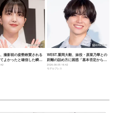
、撮影前の姿勢称賛される
WEST.重岡大毅、妹役・原菜乃華との
てよかったと確信した瞬
距離の詰め方に困惑「基本否定から入
は美しいと誰かが言った】
る会話をしてしまった」【5秒で完全犯
:42
2026.08.05 16:42
モデルプレス
罪を生成する方法】