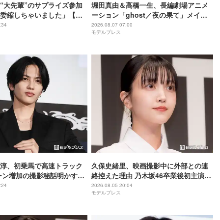
“大先輩”のサプライズ参加
堀田真由＆高橋一生、長編劇場アニメ
委縮しちゃいました」【ブ
ーション「ghost／夜の果て」メイン
】
キャスト声優に決定「子どもの頃に抱
:34
2026.08.07 07:00
モデルプレス
いていた言葉にはできない沢山の感情
を思い出しました」
尊淳、初乗馬で高速トラック
久保史緒里、映画撮影中に外部との連
ーン増加の撮影秘話明かす
絡控えた理由 乃木坂46卒業後初主演で
ム 魂の決戦】
母親役に【世界は美しいと誰かが言っ
:24
2026.08.05 20:04
モデルプレス
た】