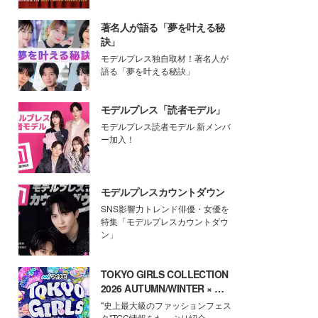
著名人が語る「夢を叶える秘
訣」
モデルプレス独自取材！著名人が
語る「夢を叶える秘訣」
モデルプレス「読者モデル」
モデルプレス読者モデル 新メンバ
ー加入！
モデルプレスカウントダウン
SNS影響力トレンド俳優・女優を
特集「モデルプレスカウントダウ
ン」
TOKYO GIRLS COLLECTION
2026 AUTUMN/WINTER × モ
デルプレス
"史上最大級のファッションフェス
タ"TGC情報をたっぷり紹介