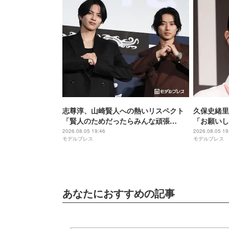
志尊淳、山崎賢人への熱いリスペクト
久保史緒里
「賢人のためだったらみんな頑張
「お願いし
る」“信”としての姿を絶賛【キングダ
間」【世界
2026.08.05 19:46
2026.08.05 19
モデルプレス
モデルプレス
ム 魂の決戦】
あなたにおすすめの記事