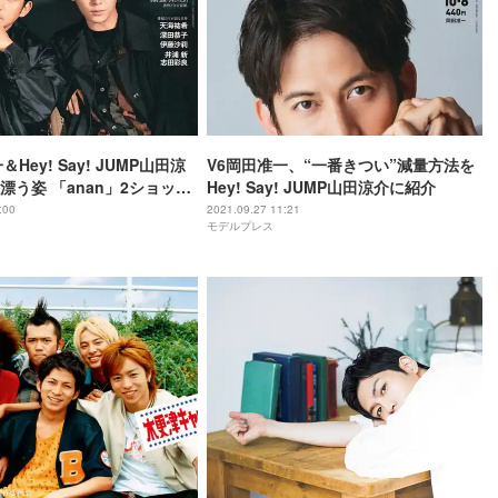
Hey! Say! JUMP山田涼
V6岡田准一、“一番きつい”減量方法を
漂う姿 「anan」2ショット
Hey! Say! JUMP山田涼介に紹介
:00
2021.09.27 11:21
モデルプレス