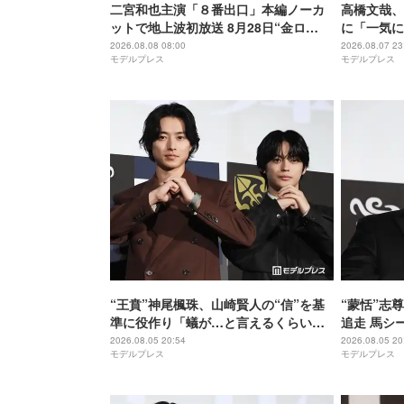
二宮和也主演「８番出口」本編ノーカ
高橋文哉、
ットで地上波初放送 8月28日“金ロ
に「一気に
ー”枠
ルーロック
2026.08.08 08:00
2026.08.07 23
モデルプレス
モデルプレス
“王賁”神尾楓珠、山崎賢人の“信”を基
“蒙恬”志
準に役作り「蟻が…と言えるくらいの
追走 馬シ
説得力がないと」【キングダム 魂の決
【キングダ
2026.08.05 20:54
2026.08.05 20
モデルプレス
モデルプレス
戦】