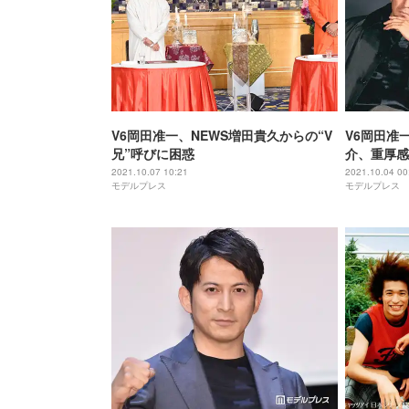
V6岡田准一、NEWS増田貴久からの“V
V6岡田准一＆
兄”呼びに困惑
介、重厚感
表紙
2021.10.07 10:21
2021.10.04 00
モデルプレス
モデルプレス