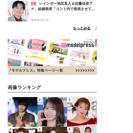
08
レインボー池田直人＆佐藤佳奈ア
ナ、結婚発表「コント内で発表させてい
ただきました」読売テレビ退社は生活拠
点変更のため
モデルプレス
もっとみる
画像ランキング
1
2
3
4
5
6