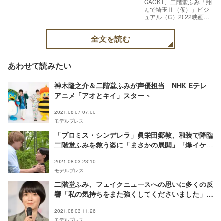
GACKT、二階堂ふみ「翔
んで埼玉Ⅱ（仮）」ビジ
ュアル（C）2022映画
「翔んで埼玉」製作委員
会
全文を読む
あわせて読みたい
神木隆之介＆二階堂ふみが声優担当 NHK Eテレ
アニメ「アオとキイ」スタート
2021.08.07 07:00
モデルプレス
「プロミス・シンデレラ」眞栄田郷敦、和装で降臨
二階堂ふみを救う姿に「まさかの展開」「爆イケ」
と反響殺到
2021.08.03 23:10
モデルプレス
二階堂ふみ、フェイクニュースへの思いに多くの反
響「私の気持ちをまた強くしてくださいました」励
ましの声に感謝
2021.08.03 11:26
モデルプレス