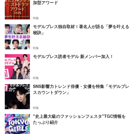
加型アワード
特集
モデルプレス独自取材！著名人が語る「夢を叶える
秘訣」
特集
モデルプレス読者モデル 新メンバー加入！
特集
SNS影響力トレンド俳優・女優を特集「モデルプレ
スカウントダウン」
特集
"史上最大級のファッションフェスタ"TGC情報を
たっぷり紹介