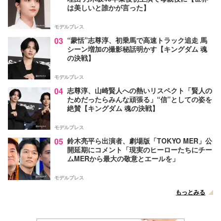
は美しいと誰かが言った】
モデルプレス
03
“蒙恬”志尊淳、初乗馬で高速トラック追走 馬
シーン増加の撮影秘話明かす【キングダム 魂
の決戦】
モデルプレス
04
志尊淳、山崎賢人への熱いリスペクト「賢人の
ためだったらみんな頑張る」“信”としての姿を
絶賛【キングダム 魂の決戦】
モデルプレス
05
鈴木亮平ら出演者、劇場版「TOKYO MER」公
開延期にコメント「現実のヒーローたちにチー
ムMERから最大の敬意とエールを」
モデルプレス
もっとみる