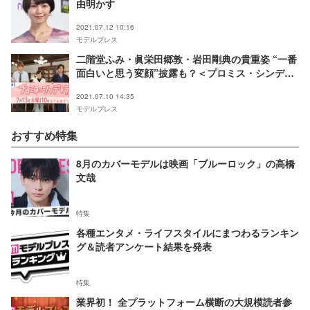
由明かす
2021.07.12 10:16
モデルプレス
二階堂ふみ・眞栄田郷敦・岩田剛典の貴重姿 “一番
面白いと思う変顔”披露も？＜プロミス・シンデレ
ラ＞
2021.07.10 14:35
モデルプレス
おすすめ特集
8月のカバーモデルは映画「ブルーロック」の高橋
文哉
特集
各種エンタメ・ライフスタイルにまつわるランキン
グ＆読者アンケート結果を発表
特集
業界初！ 全プラットフォーム横断の大規模読者参