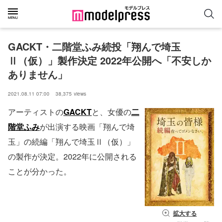
GACKT・二階堂ふみ続投「翔んで埼玉
Ⅱ（仮）」製作決定 2022年公開へ「不安しか
ありません」
2021.08.11 07:00
38,375
views
アーティストの
GACKT
と、女優の
二
階堂ふみ
が出演する映画「翔んで埼
玉」の続編「翔んで埼玉Ⅱ（仮）」
の製作が決定。2022年に公開される
ことが分かった。
拡大する