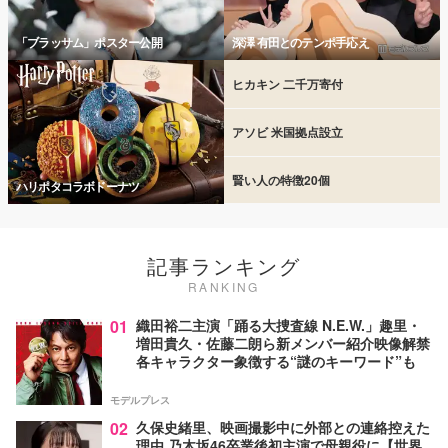
「ブラッサム」ポスター公開
深澤 有田とのテンポ手応え
ヒカキン 二千万寄付
アソビ 米国拠点設立
賢い人の特徴20個
ハリポタコラボドーナツ
記事ランキング
RANKING
01
織田裕二主演「踊る大捜査線 N.E.W.」趣里・
増田貴久・佐藤二朗ら新メンバー紹介映像解禁
各キャラクター象徴する“謎のキーワード”も
モデルプレス
02
久保史緒里、映画撮影中に外部との連絡控えた
理由 乃木坂46卒業後初主演で母親役に【世界