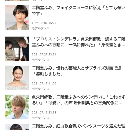
二階堂ふみ、フェイクニュースに訴え「とても辛い
です」
2021.08.02 15:29
モデルプレス
「プロミス・シンデレラ」眞栄田郷敦、涙する二階
堂ふみへの行動に「一気に惚れた」「身長差ときめ
く」と視聴者悶絶
2021.07.27 23:21
モデルプレス
二階堂ふみ、憧れの芸能人とサプライズ対面で涙
「感動しました」
2021.07.17 11:06
モデルプレス
眞栄田郷敦、二階堂ふみへのツンデレに「これはず
るい」「可愛い」の声 岩田剛典との三角関係にも
注目＜プロミス・シンデレラ＞
2021.07.13 23:38
モデルプレス
二階堂ふみ、紅白歌合戦でパンツスーツを選んだ理