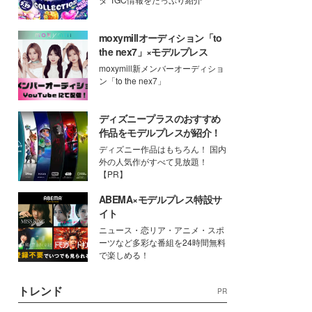
moxymillオーディション「to
the nex7」×モデルプレス
moxymill新メンバーオーディショ
ン「to the nex7」
ディズニープラスのおすすめ
作品をモデルプレスが紹介！
ディズニー作品はもちろん！ 国内
外の人気作がすべて見放題！
【PR】
ABEMA×モデルプレス特設サ
イト
ニュース・恋リア・アニメ・スポ
ーツなど多彩な番組を24時間無料
で楽しめる！
トレンド
PR