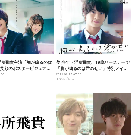
浮所飛貴主演「胸が鳴るのは
美 少年・浮所飛貴、19歳バースデーで
笑顔のポスタービジュアル
「胸が鳴るのは君のせい」特別メイキ
ング映像解禁
:00
2021.02.27 07:00
モデルプレス