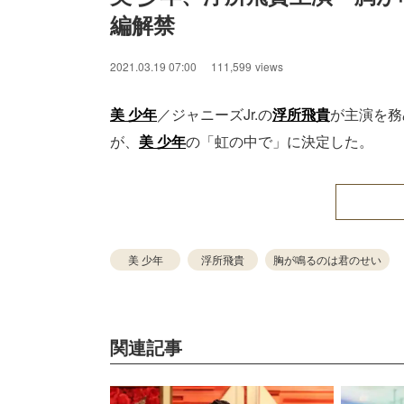
編解禁
2021.03.19 07:00
111,599
views
美 少年
／ジャニーズJr.の
浮所飛貴
が主演を務
が、
美 少年
の「虹の中で」に決定した。
美 少年
浮所飛貴
胸が鳴るのは君のせい
関連記事