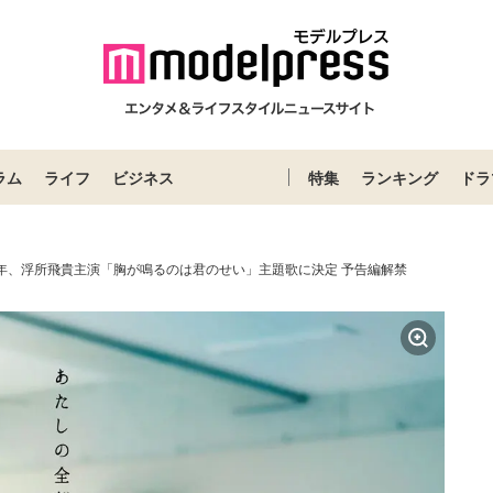
ラム
ライフ
ビジネス
特集
ランキング
ドラ
少年、浮所飛貴主演「胸が鳴るのは君のせい」主題歌に決定 予告編解禁