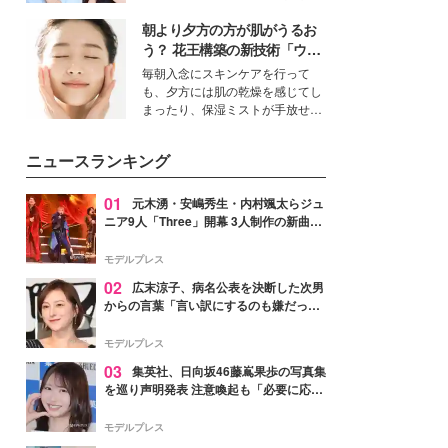
女性たちのヘアケア事情を紹介し
公開。モデルプレスでは、“大のミ
ます。
朝より夕方の方が肌がうるお
ニオン好き”という共通点を持つモ
デルの宮城舞と島村雄大の特別対
う？ 花王構築の新技術「ウォ
談をお届け！それぞれの視点か
ーターキャプチャリングスキ
毎朝入念にスキンケアを行って
ら、今作ならではの魅力や予想外
ン（捕水肌）」がスキンケア
も、夕方には肌の乾燥を感じてし
の感動をもたらす奥深いストーリ
の常識を変える予感
まったり、保湿ミストが手放せな
ーについて熱く語り合ってもらっ
いという読者も多いのでは？そん
た。
な美容の常識を大きく変える可能
ニュースランキング
性を秘めた、革新的な「Water
Capturing Skin（ウォーターキャ
プチャリングスキン：捕水肌）」
01
元木湧・安嶋秀生・内村颯太らジュ
技術を、花王が構築した。
ニア9人「Three」開幕 3人制作の新曲＆
手描きセットに込めた想い「もっと前に
進んで夢を掴みたい」【ゲネプロレポ】
モデルプレス
02
広末涼子、病名公表を決断した次男
からの言葉「言い訳にするのも嫌だっ
た」「言うべきか迷った」
モデルプレス
03
集英社、日向坂46藤嶌果歩の写真集
を巡り声明発表 注意喚起も「必要に応じ
て法的措置を含む対応を検討」
モデルプレス