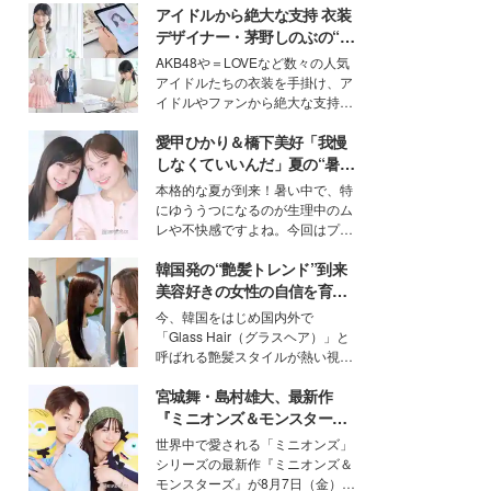
アイドルから絶大な支持 衣装
デザイナー・茅野しのぶの“可
愛い”を作る美学＜「シチズン
AKB48や＝LOVEなど数々の人気
クロスシー」インタビュー＞
アイドルたちの衣装を手掛け、ア
イドルやファンから絶大な支持を
得る、株式会社オサレカンパニー
愛甲ひかり＆橋下美好「我慢
取締役兼クリエイティブディレク
ター・茅野しのぶ。一人ひとりの
しなくていいんだ」夏の“暑さ
個性に寄り添い、魅力を引き出す
対策”の新しい選択肢とは？
本格的な夏が到来！暑い中で、特
衣装作りは、多くの女性たちに勇
にゆううつになるのが生理中のム
気と自信を与え続けている。
レや不快感ですよね。今回はプラ
イベートでも仲良しで旅行好きな
韓国発の“艶髪トレンド”到来
モデル・愛甲ひかりさんと橋下美
好さんを迎えて本音で女子会トー
美容好きの女性の自信を育む
ク。猛暑のお出かけを快適に過ご
「ヘアケア事情」って？
今、韓国をはじめ国内外で
すヒントや、2人が感動した夏の
「Glass Hair（グラスヘア）」と
生理の新常識にも迫りました。
呼ばれる艶髪スタイルが熱い視線
を集めています。メイクやファッ
宮城舞・島村雄大、最新作
ションの完成度を高めるベースと
して、“髪そのものの美しさ”に改
『ミニオンズ＆モンスター
めて注目する人が増えている様
ズ』の魅力熱弁 ハチャメチャ
世界中で愛される「ミニオンズ」
子。今回は、そんな憧れの艶やか
だけじゃない“友情と絆”に感
シリーズの最新作『ミニオンズ＆
な髪を日常で叶える、美容好きの
動
モンスターズ』が8月7日（金）に