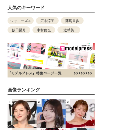
人気のキーワード
ジャニーズJr.
広末涼子
藤嶌果歩
飯田栞月
中村倫也
辻希美
画像ランキング
1
2
3