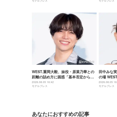
モデルプレス
モデルプレス
た】
ム 魂の決
WEST.重岡大毅、妹役・原菜乃華との
田中みな実
距離の詰め方に困惑「基本否定から入
の場 WE
る会話をしてしまった」【5秒で完全犯
「子役みた
2026.08.05 16:42
2026.08.05 16
モデルプレス
モデルプレス
罪を生成する方法】
全犯罪を生
あなたにおすすめの記事