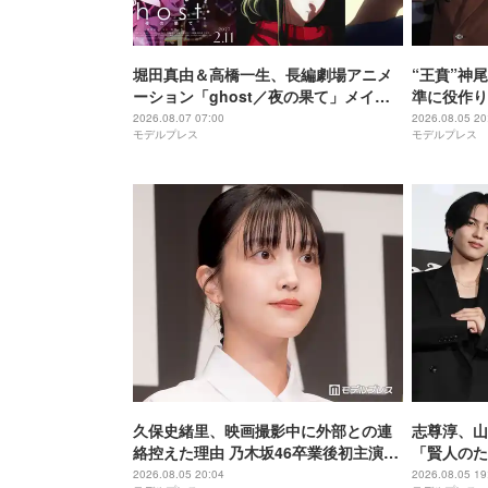
堀田真由＆高橋一生、長編劇場アニメ
“王賁”神
ーション「ghost／夜の果て」メイン
準に役作り
キャスト声優に決定「子どもの頃に抱
説得力がな
2026.08.07 07:00
2026.08.05 20
モデルプレス
モデルプレス
いていた言葉にはできない沢山の感情
戦】
を思い出しました」
久保史緒里、映画撮影中に外部との連
志尊淳、山
絡控えた理由 乃木坂46卒業後初主演で
「賢人のた
母親役に【世界は美しいと誰かが言っ
る」“信”
2026.08.05 20:04
2026.08.05 19