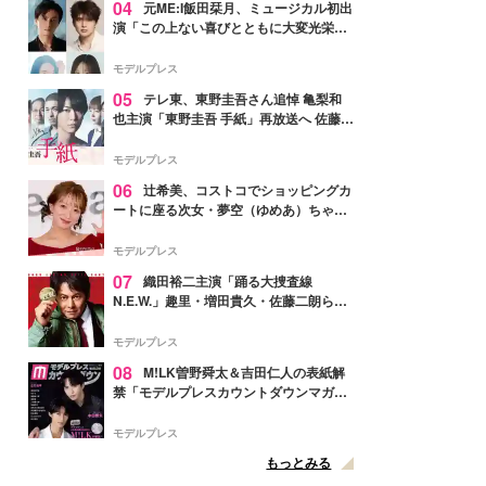
04
元ME:I飯田栞月、ミュージカル初出
演「この上ない喜びとともに大変光栄」
4年ぶり上演「ファントム」城田優らキ
ャスト発表
モデルプレス
05
テレ東、東野圭吾さん追悼 亀梨和
也主演「東野圭吾 手紙」再放送へ 佐藤隆
太・本田翼・中村倫也ら出演
モデルプレス
06
辻希美、コストコでショッピングカ
ートに座る次女・夢空（ゆめあ）ちゃん
の姿公開「乗りこなしてる感じが可愛す
ぎ」「成長を感じる」の声
モデルプレス
07
織田裕二主演「踊る大捜査線
N.E.W.」趣里・増田貴久・佐藤二朗ら新
メンバー紹介映像解禁 各キャラクター象
徴する“謎のキーワード”も
モデルプレス
08
M!LK曽野舜太＆吉田仁人の表紙解
禁「モデルプレスカウントダウンマガジ
ン」巻頭に登場
モデルプレス
もっとみる