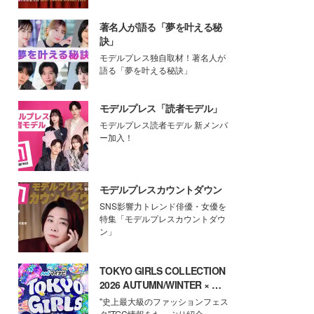
著名人が語る「夢を叶える秘
訣」
モデルプレス独自取材！著名人が
語る「夢を叶える秘訣」
モデルプレス「読者モデル」
モデルプレス読者モデル 新メンバ
ー加入！
モデルプレスカウントダウン
SNS影響力トレンド俳優・女優を
特集「モデルプレスカウントダウ
ン」
TOKYO GIRLS COLLECTION
2026 AUTUMN/WINTER × モ
デルプレス
"史上最大級のファッションフェス
タ"TGC情報をたっぷり紹介