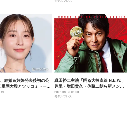
モデルプレス
戦】
、結婚＆妊娠発表後初の公
織田裕二主演「踊る大捜査線 N.E.W.」
ST.重岡大毅とツッコミトーク
趣里・増田貴久・佐藤二朗ら新メンバ
いな子なので…」【5秒で完
ー紹介映像解禁 各キャラクター象徴す
:19
2026.08.05 06:00
モデルプレス
成する方法】
る“謎のキーワード”も