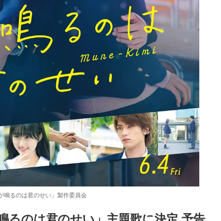
胸が鳴るのは君のせい」製作委員会
鳴るのは君のせい」主題歌に決定 予告