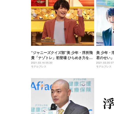
“ジャニーズクイズ部”美 少年・浮所飛
美 少年・
貴「ナゾトレ」初登場 ひらめき力を発
君のせい」
揮
解禁
2021.03.16 05:30
2021.03.05 07
モデルプレス
モデルプレス