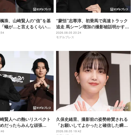
尾楓珠、山崎賢人の“信”を基
“蒙恬”志尊淳、初乗馬で高速トラック
「蟻が…と言えるくらいの
追走 馬シーン増加の撮影秘話明かす
いと」【キングダム 魂の決
【キングダム 魂の決戦】
:54
2026.08.05 20:24
モデルプレス
崎賢人への熱いリスペクト
久保史緒里、撮影前の姿勢称賛される
めだったらみんな頑張
「お願いしてよかったと確信した瞬
としての姿を絶賛【キングダ
間」【世界は美しいと誰かが言った】
:46
2026.08.05 19:42