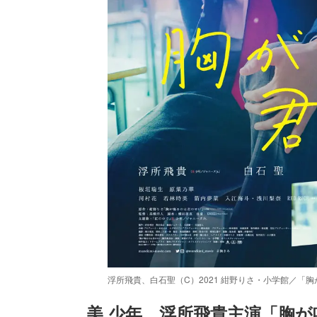
浮所飛貴、白石聖（C）2021 紺野りさ・小学館／「
美 少年、浮所飛貴主演「胸が