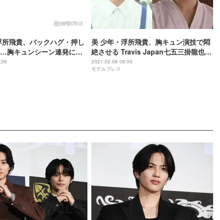
浮所飛貴、バックハグ・押し
美 少年・浮所飛貴、胸キュン演技で悶
…胸キュンシーン連発に視
絶させる Travis Japan七五三掛龍也
「刺激が強い」「胸キュン
は“神すぎる”店員に
:39
2021.02.08 08:00
モデルプレス
止まる」