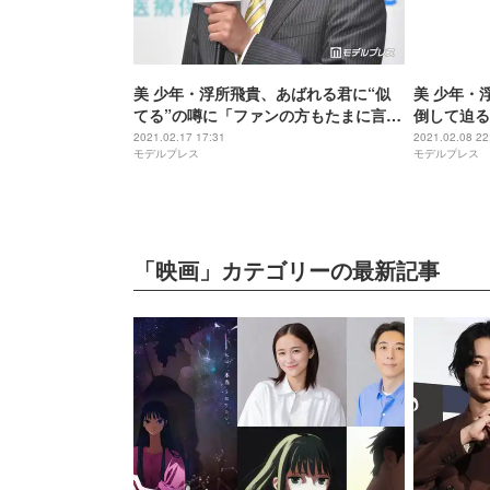
美 少年・浮所飛貴、あばれる君に“似
美 少年・
てる”の噂に「ファンの方もたまに言っ
倒して迫る
てくれる」
聴者もん絶
2021.02.17 17:31
2021.02.08 22
モデルプレス
モデルプレス
すぎて心臓
「映画」カテゴリーの最新記事