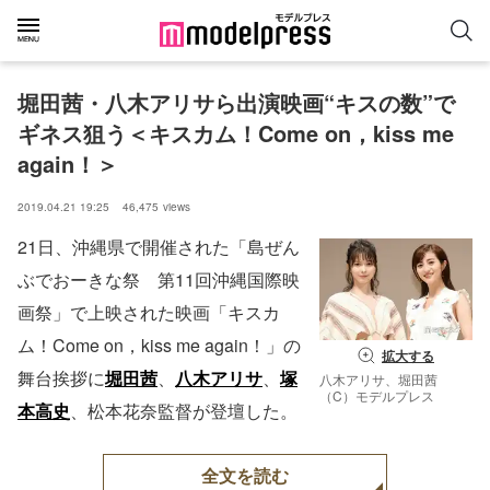
堀田茜・八木アリサら出演映画“キスの数”で
ギネス狙う＜キスカム！Come on，kiss me 
again！＞
2019.04.21 19:25
46,475
views
21日、沖縄県で開催された「島ぜん
ぶでおーきな祭 第11回沖縄国際映
画祭」で上映された映画「キスカ
ム！Come on，kiss me again！」の
拡大する
舞台挨拶に
堀田茜
、
八木アリサ
、
塚
八木アリサ、堀田茜
（C）モデルプレス
本高史
、松本花奈監督が登壇した。
全文を読む