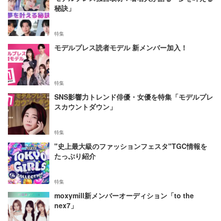
秘訣」
特集
モデルプレス読者モデル 新メンバー加入！
特集
SNS影響力トレンド俳優・女優を特集「モデルプレ
スカウントダウン」
特集
"史上最大級のファッションフェスタ"TGC情報を
たっぷり紹介
特集
moxymill新メンバーオーディション「to the
nex7」