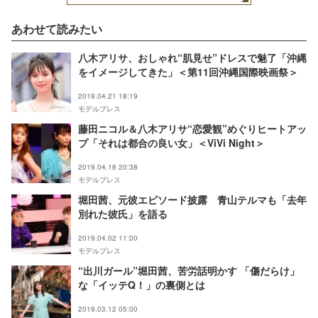
あわせて読みたい
八木アリサ、おしゃれ“肌見せ”ドレスで魅了「沖縄
をイメージしてきた」＜第11回沖縄国際映画祭＞
2019.04.21 18:19
モデルプレス
藤田ニコル＆八木アリサ“恋愛観”めぐりヒートアッ
プ「それは都合の良い女」＜ViVi Night＞
2019.04.18 20:38
モデルプレス
堀田茜、元彼エピソード披露 青山テルマも「去年
別れた彼氏」を語る
2019.04.02 11:00
モデルプレス
“出川ガール”堀田茜、苦労話明かす 「傷だらけ」
な「イッテQ！」の裏側とは
2019.03.12 05:00