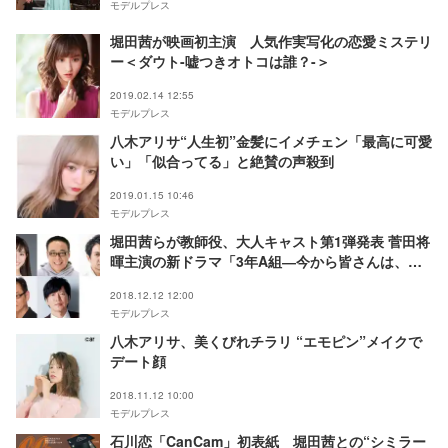
モデルプレス
堀田茜が映画初主演 人気作実写化の恋愛ミステリ
ー＜ダウト-嘘つきオトコは誰？-＞
2019.02.14 12:55
モデルプレス
八木アリサ“人生初”金髪にイメチェン「最高に可愛
い」「似合ってる」と絶賛の声殺到
2019.01.15 10:46
モデルプレス
堀田茜らが教師役、大人キャスト第1弾発表 菅田将
暉主演の新ドラマ「3年A組―今から皆さんは、人
質です―」
2018.12.12 12:00
モデルプレス
八木アリサ、美くびれチラリ “エモピン”メイクで
デート顔
2018.11.12 10:00
モデルプレス
石川恋「CanCam」初表紙 堀田茜との“シミラー