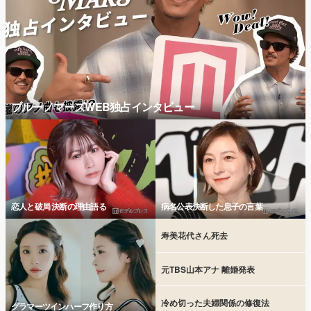
ブルーノマーズWEB独占インタビュー
恋人と破局 決断の理由語る
病名公表決断した息子の言葉
寿美花代さん死去
元TBS山本アナ 離婚発表
冷め切った夫婦関係の修復法
グラマーツインハーフ作り方