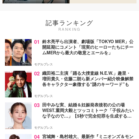
記事ランキング
RANKING
01
鈴木亮平ら出演者、劇場版「TOKYO MER」公
開延期にコメント「現実のヒーローたちにチー
ムMERから最大の敬意とエールを」
モデルプレス
02
織田裕二主演「踊る大捜査線 N.E.W.」趣里・
増田貴久・佐藤二朗ら新メンバー紹介映像解禁
各キャラクター象徴する“謎のキーワード”も
モデルプレス
03
田中みな実、結婚＆妊娠発表後初の公の場
WEST.重岡大毅とツッコミトーク「子役みたい
な子なので…」【5秒で完全犯罪を生成する方
法】
モデルプレス
04
宮城舞・島村雄大、最新作『ミニオンズ＆モン