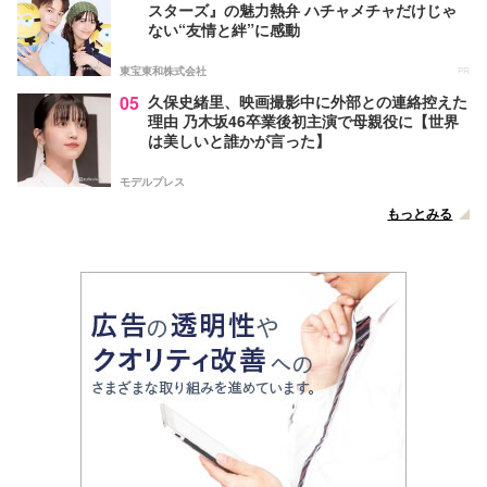
スターズ』の魅力熱弁 ハチャメチャだけじゃ
ない“友情と絆”に感動
東宝東和株式会社
PR
05
久保史緒里、映画撮影中に外部との連絡控えた
理由 乃木坂46卒業後初主演で母親役に【世界
は美しいと誰かが言った】
モデルプレス
もっとみる