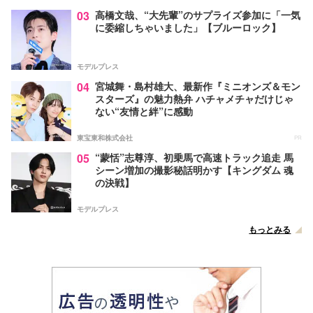
03
高橋文哉、“大先輩”のサプライズ参加に「一気
に委縮しちゃいました」【ブルーロック】
モデルプレス
04
宮城舞・島村雄大、最新作『ミニオンズ＆モン
スターズ』の魅力熱弁 ハチャメチャだけじゃ
ない“友情と絆”に感動
東宝東和株式会社
PR
05
“蒙恬”志尊淳、初乗馬で高速トラック追走 馬
シーン増加の撮影秘話明かす【キングダム 魂
の決戦】
モデルプレス
もっとみる