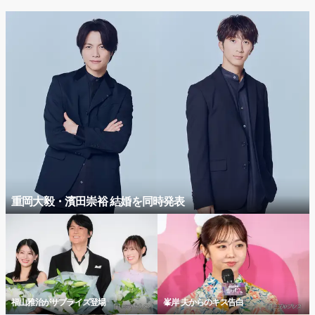
重岡大毅・濱田崇裕 結婚を同時発表
福山雅治がサプライズ登場
峯岸 夫からのキス告白