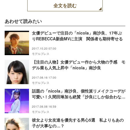
全文を読む
あわせて読みたい
女優デビューで注目の「nicola」南沙良、17年ぶ
りREBECCA新曲MVに主演 関係者も期待寄せる
2017.10.20 07:00
モデルプレス
【注目の人物】女優デビュー作から大物の予感 モ
デル業も人気上昇中「nicola」南沙良
2017.08.16 17:00
モデルプレス
話題の「nicola」南沙良、個性派リメイクコーデが
可愛い！久間田琳加も絶賛「沙良にしか似合わな
い」＜レプティーンフェス＞
2017.08.08 16:59
モデルプレス
彼女より女友達を優先する男心5選 私よりもあの
子が大事なの…？