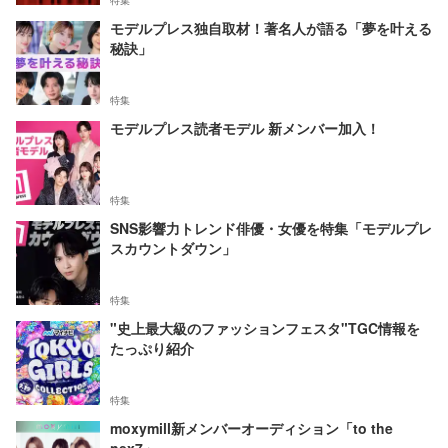
特集
モデルプレス独自取材！著名人が語る「夢を叶える
秘訣」
特集
モデルプレス読者モデル 新メンバー加入！
特集
SNS影響力トレンド俳優・女優を特集「モデルプレ
スカウントダウン」
特集
"史上最大級のファッションフェスタ"TGC情報を
たっぷり紹介
特集
moxymill新メンバーオーディション「to the