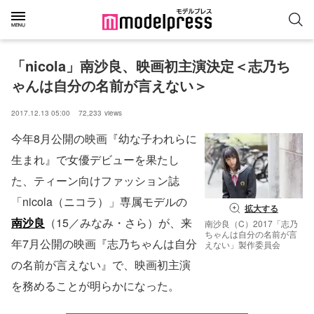
「nicola」南沙良、映画初主演決定＜志乃ち
ゃんは自分の名前が言えない＞
2017.12.13 05:00
72,233
views
今年8月公開の映画『幼な子われらに
生まれ』で女優デビューを果たし
た、ティーン向けファッション誌
「nicola（ニコラ）」専属モデルの
拡大する
南沙良
（15／みなみ・さら）が、来
南沙良（C）2017「志乃
ちゃんは自分の名前が言
年7月公開の映画『志乃ちゃんは自分
えない」製作委員会
の名前が言えない』で、映画初主演
を務めることが明らかになった。