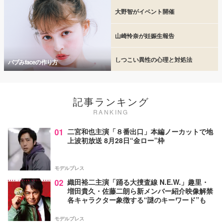
大野智がイベント開催
山崎怜奈が妊娠生報告
しつこい異性の心理と対処法
バブみfaceの作り方
記事ランキング
RANKING
01
二宮和也主演「８番出口」本編ノーカットで地
上波初放送 8月28日“金ロー”枠
モデルプレス
02
織田裕二主演「踊る大捜査線 N.E.W.」趣里・
増田貴久・佐藤二朗ら新メンバー紹介映像解禁
各キャラクター象徴する“謎のキーワード”も
モデルプレス