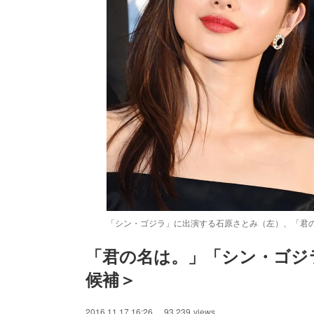
「シン・ゴジラ」に出演する石原さとみ（左）、「君の
「君の名は。」「シン・ゴジ
候補＞
/
Unmute
2016.11.17 16:26
93,239
views