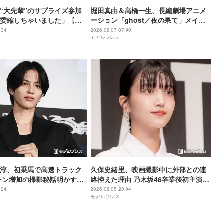
“大先輩”のサプライズ参加
堀田真由＆高橋一生、長編劇場アニメ
委縮しちゃいました」【ブ
ーション「ghost／夜の果て」メイン
】
キャスト声優に決定「子どもの頃に抱
:34
2026.08.07 07:00
モデルプレス
いていた言葉にはできない沢山の感情
を思い出しました」
尊淳、初乗馬で高速トラック
久保史緒里、映画撮影中に外部との連
ーン増加の撮影秘話明かす
絡控えた理由 乃木坂46卒業後初主演で
ム 魂の決戦】
母親役に【世界は美しいと誰かが言っ
:24
2026.08.05 20:04
モデルプレス
た】