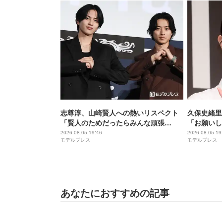
志尊淳、山崎賢人への熱いリスペクト
久保史緒里
「賢人のためだったらみんな頑張
「お願いし
る」“信”としての姿を絶賛【キングダ
間」【世界
2026.08.05 19:46
2026.08.05 19
モデルプレス
モデルプレス
ム 魂の決戦】
あなたにおすすめの記事