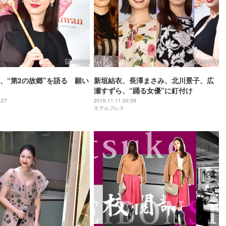
、“第2の故郷”を語る 願い
新垣結衣、長澤まさみ、北川景子、広
瀬すずら、“踊る女優”に釘付け
:27
2016.11.11 20:39
モデルプレス