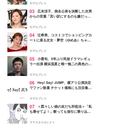
「かっこいい」と反響
モデルプレス
03
広末涼子、病名公表を決断した次男
からの言葉「言い訳にするのも嫌だっ
た」「言うべきか迷った」
モデルプレス
04
辻希美、コストコでショッピングカ
ートに座る次女・夢空（ゆめあ）ちゃん
の姿公開「乗りこなしてる感じが可愛す
ぎ」「成長を感じる」の声
モデルプレス
05
小栗旬、5年ぶり民放ドラマレギュ
ラー出演 横浜流星と唯一無二の異色のバ
ディで初共演【LOST10】
モデルプレス
06
Hey! Say! JUMP、横アリ公演決定
でファン歓喜 チケット価格にも注目集ま
る「激アツ」「平成に戻ったみたい」
モデルプレス
07
＜図々しい娘の友だち対処法＞「私
も乗せてよ！」断っても強引に乗り込ん
でくる友だち【第1話まんが】
ママスタ☆セレクト