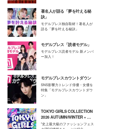
著名人が語る「夢を叶える秘
訣」
モデルプレス独自取材！著名人が
語る「夢を叶える秘訣」
モデルプレス「読者モデル」
モデルプレス読者モデル 新メンバ
ー加入！
モデルプレスカウントダウン
SNS影響力トレンド俳優・女優を
特集「モデルプレスカウントダウ
ン」
TOKYO GIRLS COLLECTION
2026 AUTUMN/WINTER × モ
デルプレス
"史上最大級のファッションフェス
タ"TGC情報をたっぷり紹介