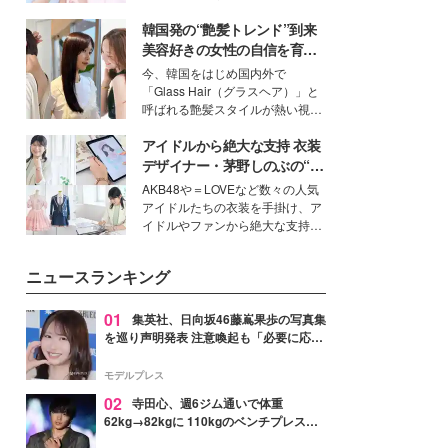
ーについて熱く語り合ってもらっ
イベートでも仲良しで旅行好きな
た。
韓国発の“艶髪トレンド”到来
モデル・愛甲ひかりさんと橋下美
好さんを迎えて本音で女子会トー
美容好きの女性の自信を育む
ク。猛暑のお出かけを快適に過ご
「ヘアケア事情」って？
今、韓国をはじめ国内外で
すヒントや、2人が感動した夏の
「Glass Hair（グラスヘア）」と
生理の新常識にも迫りました。
呼ばれる艶髪スタイルが熱い視線
を集めています。メイクやファッ
アイドルから絶大な支持 衣装
ションの完成度を高めるベースと
して、“髪そのものの美しさ”に改
デザイナー・茅野しのぶの“可
めて注目する人が増えている様
愛い”を作る美学＜「シチズン
AKB48や＝LOVEなど数々の人気
子。今回は、そんな憧れの艶やか
クロスシー」インタビュー＞
アイドルたちの衣装を手掛け、ア
な髪を日常で叶える、美容好きの
イドルやファンから絶大な支持を
女性たちのヘアケア事情を紹介し
得る、株式会社オサレカンパニー
ます。
取締役兼クリエイティブディレク
ニュースランキング
ター・茅野しのぶ。一人ひとりの
個性に寄り添い、魅力を引き出す
衣装作りは、多くの女性たちに勇
01
集英社、日向坂46藤嶌果歩の写真集
気と自信を与え続けている。
を巡り声明発表 注意喚起も「必要に応じ
て法的措置を含む対応を検討」
モデルプレス
02
寺田心、週6ジム通いで体重
62kg→82kgに 110kgのベンチプレス持
ち上げる姿披露「胸板の厚みすごい」