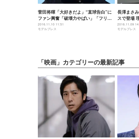
菅田将暉「大好きだよ」“直球告白”に
長澤まさみ
ファン興奮「破壊力やばい」「フリー
スで登場 
ズしそう」
2016.11.10 11:51
2016.11.09 14
モデルプレス
モデルプレス
「映画」カテゴリーの最新記事