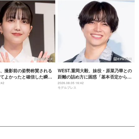
、撮影前の姿勢称賛される
WEST.重岡大毅、妹役・原菜乃華との
てよかったと確信した瞬
距離の詰め方に困惑「基本否定から入
は美しいと誰かが言った】
る会話をしてしまった」【5秒で完全犯
:42
2026.08.05 16:42
モデルプレス
罪を生成する方法】