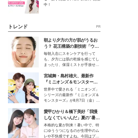
中！
トレンド
PR
朝より夕方の方が肌がうるお
う？ 花王構築の新技術「ウォ
ーターキャプチャリングスキ
毎朝入念にスキンケアを行って
ン（捕水肌）」がスキンケア
も、夕方には肌の乾燥を感じてし
の常識を変える予感
まったり、保湿ミストが手放せな
いという読者も多いのでは？そん
宮城舞・島村雄大、最新作
な美容の常識を大きく変える可能
性を秘めた、革新的な「Water
『ミニオンズ＆モンスター
Capturing Skin（ウォーターキャ
ズ』の魅力熱弁 ハチャメチャ
世界中で愛される「ミニオンズ」
プチャリングスキン：捕水肌）」
だけじゃない“友情と絆”に感
シリーズの最新作『ミニオンズ＆
技術を、花王が構築した。
動
モンスターズ』が8月7日（金）に
公開。モデルプレスでは、“大のミ
愛甲ひかり＆橋下美好「我慢
ニオン好き”という共通点を持つモ
デルの宮城舞と島村雄大の特別対
しなくていいんだ」夏の“暑さ
談をお届け！それぞれの視点か
対策”の新しい選択肢とは？
本格的な夏が到来！暑い中で、特
ら、今作ならではの魅力や予想外
にゆううつになるのが生理中のム
の感動をもたらす奥深いストーリ
レや不快感ですよね。今回はプラ