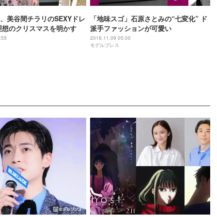
、美谷間チラリのSEXYドレ
「地味スゴ」石原さとみの“七変化” ド
理想のクリスマスを明かす
派手ファッションが可愛い
:55
2016.11.09 05:00
モデルプレス