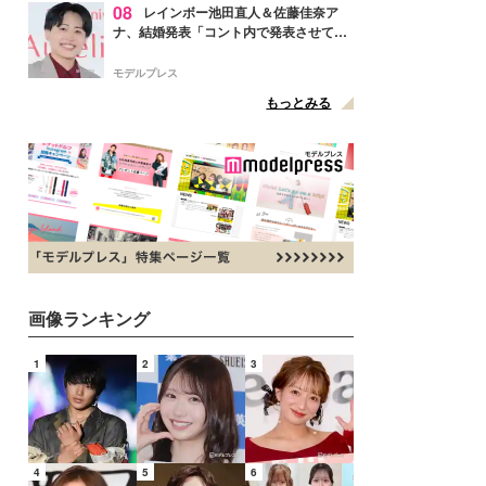
08
レインボー池田直人＆佐藤佳奈ア
ナ、結婚発表「コント内で発表させてい
ただきました」読売テレビ退社は生活拠
点変更のため
モデルプレス
もっとみる
画像ランキング
1
2
3
4
5
6