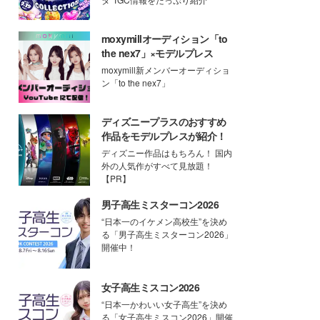
moxymillオーディション「to
the nex7」×モデルプレス
moxymill新メンバーオーディショ
ン「to the nex7」
ディズニープラスのおすすめ
作品をモデルプレスが紹介！
ディズニー作品はもちろん！ 国内
外の人気作がすべて見放題！
【PR】
男子高生ミスターコン2026
“日本一のイケメン高校生”を決め
る「男子高生ミスターコン2026」
開催中！
女子高生ミスコン2026
“日本一かわいい女子高生”を決め
る「女子高生ミスコン2026」開催