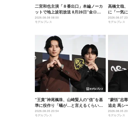
二宮和也主演「８番出口」本編ノーカ
高橋文哉、
ットで地上波初放送 8月28日“金ロ
に「一気に
ー”枠
ルーロック
2026.08.08 08:00
2026.08.07 23
モデルプレス
モデルプレス
“王賁”神尾楓珠、山崎賢人の“信”を基
“蒙恬”志
準に役作り「蟻が…と言えるくらいの
追走 馬シ
説得力がないと」【キングダム 魂の決
【キングダ
2026.08.05 20:54
2026.08.05 20
モデルプレス
モデルプレス
戦】