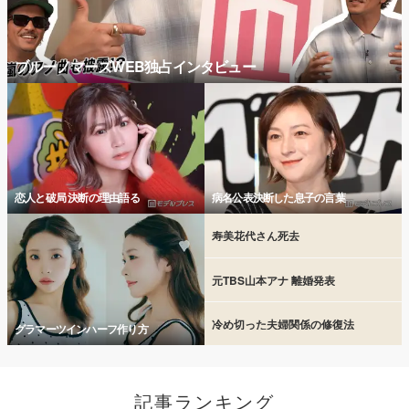
ブルーノマーズWEB独占インタビュー
恋人と破局 決断の理由語る
病名公表決断した息子の言葉
寿美花代さん死去
元TBS山本アナ 離婚発表
冷め切った夫婦関係の修復法
グラマーツインハーフ作り方
記事ランキング