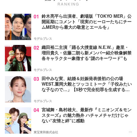
RANKING
01
鈴木亮平ら出演者、劇場版「TOKYO MER」公
開延期にコメント「現実のヒーローたちにチー
ムMERから最大の敬意とエールを」
モデルプレス
02
織田裕二主演「踊る大捜査線 N.E.W.」趣里・
増田貴久・佐藤二朗ら新メンバー紹介映像解禁
各キャラクター象徴する“謎のキーワード”も
モデルプレス
03
田中みな実、結婚＆妊娠発表後初の公の場
WEST.重岡大毅とツッコミトーク「子役みたい
な子なので…」【5秒で完全犯罪を生成する方
法】
モデルプレス
04
宮城舞・島村雄大、最新作『ミニオンズ＆モン
スターズ』の魅力熱弁 ハチャメチャだけじゃ
ない“友情と絆”に感動
東宝東和株式会社
PR