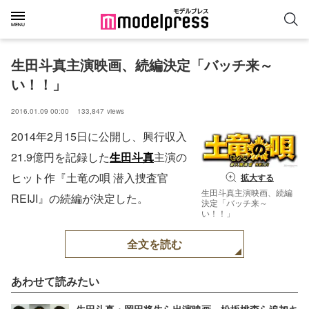
生田斗真主演映画、続編決定「バッチ来～
い！！」
2016.01.09 00:00
133,847
views
2014年2月15日に公開し、興行収入
21.9億円を記録した
生田斗真
主演の
ヒット作『土竜の唄 潜入捜査官
拡大する
生田斗真主演映画、続編
REIJI』の続編が決定した。
決定「バッチ来～
い！！」
全文を読む
あわせて読みたい