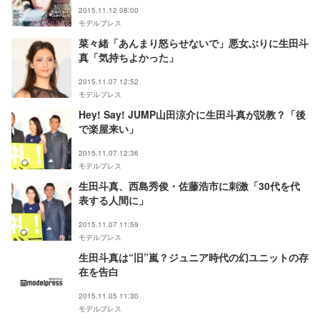
2015.11.12 08:00
モデルプレス
菜々緒「あんまり怒らせないで」悪女ぶりに生田斗
真「気持ちよかった」
2015.11.07 12:52
モデルプレス
Hey! Say! JUMP山田涼介に生田斗真が説教？「後
で楽屋来い」
2015.11.07 12:36
モデルプレス
生田斗真、西島秀俊・佐藤浩市に刺激「30代を代
表する人間に」
2015.11.07 11:59
モデルプレス
生田斗真は“旧”嵐？ジュニア時代の幻ユニットの存
在を告白
2015.11.05 11:30
モデルプレス