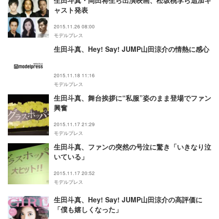
生田斗真・岡田将生ら出演映画、松坂桃李ら追加キ
ャスト発表
2015.11.26 08:00
モデルプレス
生田斗真、Hey! Say! JUMP山田涼介の情熱に感心
2015.11.18 11:16
モデルプレス
生田斗真、舞台挨拶に“私服”姿のまま登場でファン
興奮
2015.11.17 21:29
モデルプレス
生田斗真、ファンの突然の号泣に驚き「いきなり泣
いている」
2015.11.17 20:52
モデルプレス
生田斗真、Hey! Say! JUMP山田涼介の高評価に
「僕も嬉しくなった」