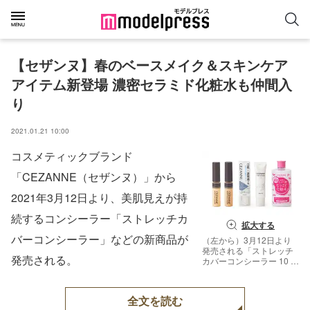
【セザンヌ】春のベースメイク＆スキンケア
アイテム新登場 濃密セラミド化粧水も仲間入
り
2021.01.21 10:00
コスメティックブランド
「CEZANNE（セザンヌ）」から
2021年3月12日より、美肌見えが持
続するコンシーラー「ストレッチカ
拡大する
バーコンシーラー」などの新商品が
（左から）3月12日より
発売される「ストレッチ
発売される。
カバーコンシーラー 10 ラ
イト系」「同 20 ナチュラ
ル系」「UVトーンアップ
ベース」「濃密スキンコ
全文を読む
ンディショナー」（画像