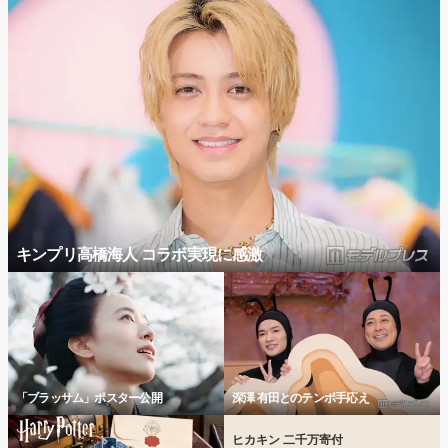
キンプリ高橋海人 コラボ実現に感激
「ブラッサム」ポスター公開
深澤 有田とのテンポ手応え
ヒカキン 二千万寄付