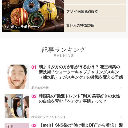
アソビ 米国拠点設立
賢い人の特徴20個
ハリポタコラボドーナツ
記事ランキング
RANKING
01
朝より夕方の方が肌がうるおう？ 花王構築の
新技術「ウォーターキャプチャリングスキン
（捕水肌）」がスキンケアの常識を変える予感
花王株式会社
PR
02
韓国発の“艶髪トレンド”到来 美容好きの女性
の自信を育む「ヘアケア事情」って？
株式会社ファイントゥデイ
PR
03
【melt】SNS発の“付け替えDIY”から着想！ 髪