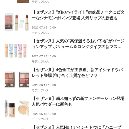
モデルプレス
【セザンヌ】“幻のハイライト”姉妹品チークにビタ
ーなシナモンオレンジ登場 人気リップの新色も
2020.07.15 10:00
モデルプレス
【セザンヌ】人気の“高保湿うるおい下地”がバージ
ョンアップ ボリューム＆ロングタイプの新マスカ
ラも
2020.07.13 10:00
モデルプレス
【セザンヌ】4色全てが主役級、新アイシャドウパ
レット登場 溶け合う上質な色とツヤ
2020.06.11 10:00
モデルプレス
【セザンヌ】崩れ知らずの新ファンデーション登場
人気パウダーに新色も
2020.05.18 10:00
モデルプレス
【セザンヌ】人気No.1アイシャドウに「ハニーブ