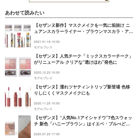
提供：株式会社セザンヌ
化粧品）
あわせて読みたい
【セザンヌ新作】マスクメイクを一気に垢抜け ニ
ュアンスカラーライナー・ブラウンマスカラ・アイ
ブロウなど登場
2021.01.19 10:00
モデルプレス
【セザンヌ】人気チーク「ミックスカラーチーク」
がリニューアル クリアな”透けほわ”発色に
2020.12.23 10:00
モデルプレス
【セザンヌ】濡れツヤティントリップ新登場 色移
りしにくくマスクメイクにも
2020.11.25 10:00
モデルプレス
【セザンヌ】“人気No.1アイシャドウ”7色スウォッ
チ 新色「ハニーブラウン」はイエベ・ブルべどち
らも使える
2020.07.20 17:00