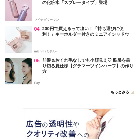
の化粧水「スプレータイプ」登場
マイナビウーマン
04
200円で買えるって凄い！「持ち運びに便
利！」キーホルダー付きのミニアイシャドウ
michill (ミチル)
05
前髪＆おくれ毛なしでも小顔見え♡ 酷暑を乗
り切る夏仕様【グラマーツインハーフ】の作り
方
Ray
もっとみる