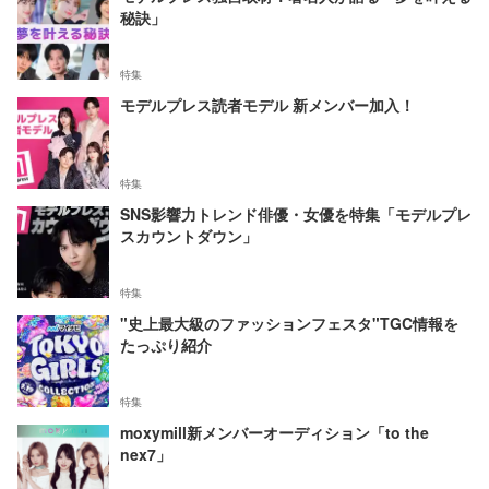
秘訣」
特集
モデルプレス読者モデル 新メンバー加入！
特集
SNS影響力トレンド俳優・女優を特集「モデルプレ
スカウントダウン」
特集
"史上最大級のファッションフェスタ"TGC情報を
たっぷり紹介
特集
moxymill新メンバーオーディション「to the
nex7」