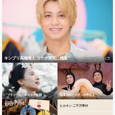
キンプリ高橋海人 コラボ実現に感激
「ブラッサム」ポスター公開
深澤 有田とのテンポ手応え
ヒカキン 二千万寄付