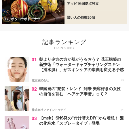
アソビ 米国拠点設立
賢い人の特徴20個
ハリポタコラボドーナツ
記事ランキング
RANKING
01
朝より夕方の方が肌がうるおう？ 花王構築の
新技術「ウォーターキャプチャリングスキン
（捕水肌）」がスキンケアの常識を変える予感
花王株式会社
PR
02
韓国発の“艶髪トレンド”到来 美容好きの女性
の自信を育む「ヘアケア事情」って？
株式会社ファイントゥデイ
PR
03
【melt】SNS発の“付け替えDIY”から着想！ 髪
の化粧水「スプレータイプ」登場