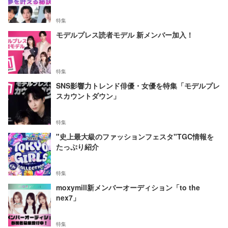
特集
モデルプレス読者モデル 新メンバー加入！
特集
SNS影響力トレンド俳優・女優を特集「モデルプレ
スカウントダウン」
特集
"史上最大級のファッションフェスタ"TGC情報を
たっぷり紹介
特集
moxymill新メンバーオーディション「to the
nex7」
特集