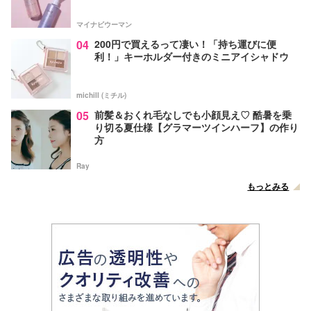
マイナビウーマン
04
200円で買えるって凄い！「持ち運びに便
利！」キーホルダー付きのミニアイシャドウ
michill (ミチル)
05
前髪＆おくれ毛なしでも小顔見え♡ 酷暑を乗
り切る夏仕様【グラマーツインハーフ】の作り
方
Ray
もっとみる