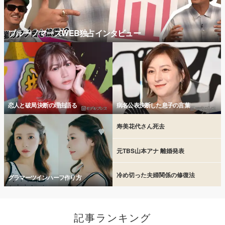
ブルーノマーズWEB独占インタビュー
恋人と破局 決断の理由語る
病名公表決断した息子の言葉
寿美花代さん死去
元TBS山本アナ 離婚発表
冷め切った夫婦関係の修復法
グラマーツインハーフ作り方
記事ランキング