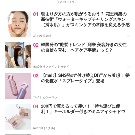
RANKING
01
朝より夕方の方が肌がうるおう？ 花王構築の
新技術「ウォーターキャプチャリングスキン
（捕水肌）」がスキンケアの常識を変える予感
花王株式会社
PR
02
韓国発の“艶髪トレンド”到来 美容好きの女性
の自信を育む「ヘアケア事情」って？
株式会社ファイントゥデイ
PR
03
【melt】SNS発の“付け替えDIY”から着想！ 髪
の化粧水「スプレータイプ」登場
マイナビウーマン
04
200円で買えるって凄い！「持ち運びに便
利！」キーホルダー付きのミニアイシャドウ
michill (ミチル)