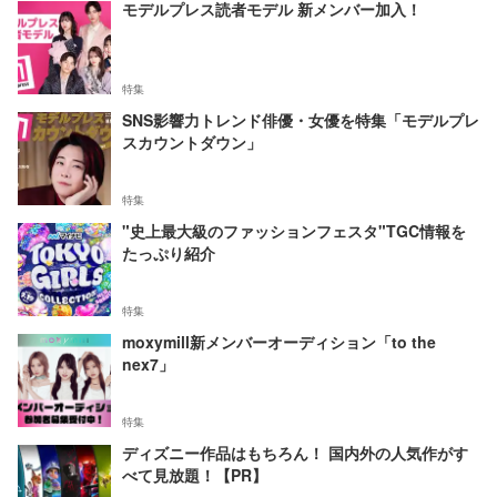
モデルプレス読者モデル 新メンバー加入！
特集
SNS影響力トレンド俳優・女優を特集「モデルプレ
スカウントダウン」
特集
"史上最大級のファッションフェスタ"TGC情報を
たっぷり紹介
特集
moxymill新メンバーオーディション「to the
nex7」
特集
ディズニー作品はもちろん！ 国内外の人気作がす
べて見放題！【PR】