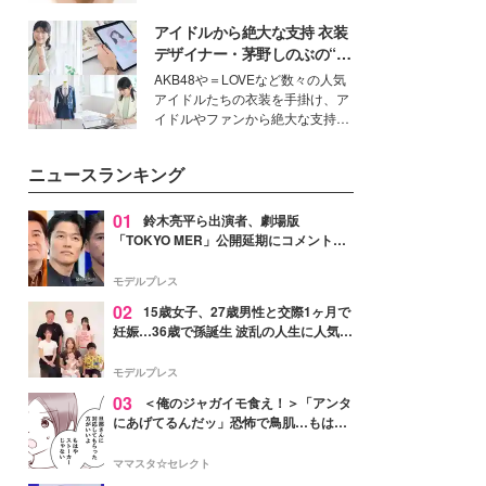
女性たちのヘアケア事情を紹介し
いという読者も多いのでは？そん
ます。
アイドルから絶大な支持 衣装
な美容の常識を大きく変える可能
性を秘めた、革新的な「Water
デザイナー・茅野しのぶの“可
Capturing Skin（ウォーターキャ
愛い”を作る美学＜「シチズン
AKB48や＝LOVEなど数々の人気
プチャリングスキン：捕水肌）」
クロスシー」インタビュー＞
アイドルたちの衣装を手掛け、ア
技術を、花王が構築した。
イドルやファンから絶大な支持を
得る、株式会社オサレカンパニー
取締役兼クリエイティブディレク
ニュースランキング
ター・茅野しのぶ。一人ひとりの
個性に寄り添い、魅力を引き出す
衣装作りは、多くの女性たちに勇
01
鈴木亮平ら出演者、劇場版
気と自信を与え続けている。
「TOKYO MER」公開延期にコメント
「現実のヒーローたちにチームMERから
最大の敬意とエールを」
モデルプレス
02
15歳女子、27歳男性と交際1ヶ月で
妊娠…36歳で孫誕生 波乱の人生に人気タ
レント思わずツッコミ「だいぶ危ねえ
よ！」
モデルプレス
03
＜俺のジャガイモ食え！＞「アンタ
にあげてるんだッ」恐怖で鳥肌…もはや
ストーカー？【第3話まんが】
ママスタ☆セレクト