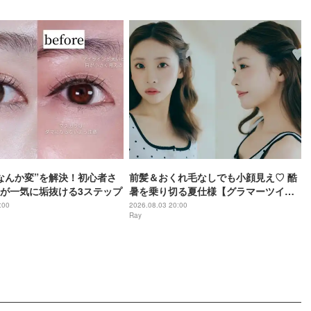
をご紹介〜
なんか変”を解決！初心者さ
前髪＆おくれ毛なしでも小顔見え♡ 酷
が一気に垢抜ける3ステップ
暑を乗り切る夏仕様【グラマーツイン
ハーフ】の作り方
:00
2026.08.03 20:00
Ray