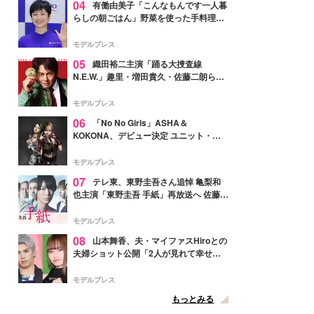
04
有働由美子「こんなもんです一人暮
らしの朝ごはん」野菜を使った手料理公
開「作ってみたい」「ヘルシーで美味し
そう」と反響
モデルプレス
05
織田裕二主演「踊る大捜査線
N.E.W.」趣里・増田貴久・佐藤二朗ら新
メンバー紹介映像解禁 各キャラクター象
徴する“謎のキーワード”も
モデルプレス
06
「No No Girls」ASHA＆
KOKONA、デビュー決定 ユニット・
TAKARAとしてセルフプロデュース楽曲
リリースへ
モデルプレス
07
テレ東、東野圭吾さん追悼 亀梨和
也主演「東野圭吾 手紙」再放送へ 佐藤隆
太・本田翼・中村倫也ら出演
モデルプレス
08
山本舞香、夫・マイファスHiroとの
夫婦ショット公開「2人が見れて幸せ」
「仲の良さが伝わってくる」と反響
モデルプレス
もっとみる