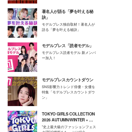
著名人が語る「夢を叶える秘
訣」
モデルプレス独自取材！著名人が
語る「夢を叶える秘訣」
モデルプレス「読者モデル」
モデルプレス読者モデル 新メンバ
ー加入！
モデルプレスカウントダウン
SNS影響力トレンド俳優・女優を
特集「モデルプレスカウントダウ
ン」
TOKYO GIRLS COLLECTION
2026 AUTUMN/WINTER × モ
デルプレス
"史上最大級のファッションフェス
タ"TGC情報をたっぷり紹介