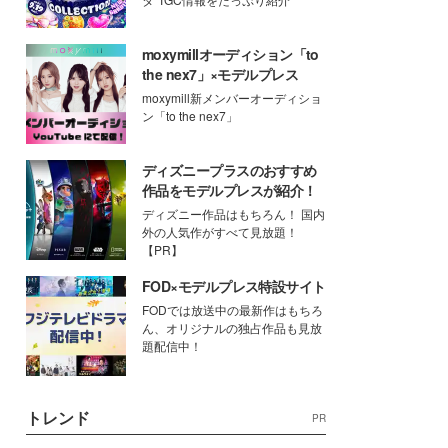
moxymillオーディション「to
the nex7」×モデルプレス
moxymill新メンバーオーディショ
ン「to the nex7」
ディズニープラスのおすすめ
作品をモデルプレスが紹介！
ディズニー作品はもちろん！ 国内
外の人気作がすべて見放題！
【PR】
FOD×モデルプレス特設サイト
FODでは放送中の最新作はもちろ
ん、オリジナルの独占作品も見放
題配信中！
トレンド
PR