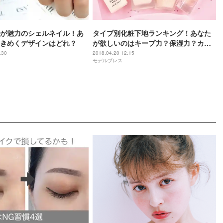
が魅力のシェルネイル！あ
タイプ別化粧下地ランキング！あなた
きめくデザインはどれ？
が欲しいのはキープ力？保湿力？カバ
ー力？
:30
2018.04.20 12:15
モデルプレス