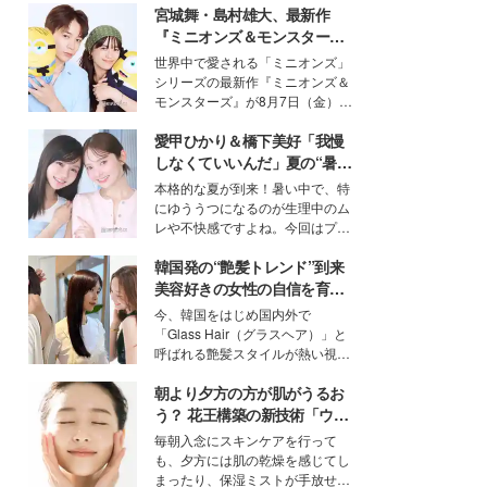
宮城舞・島村雄大、最新作
『ミニオンズ＆モンスター
ズ』の魅力熱弁 ハチャメチャ
世界中で愛される「ミニオンズ」
だけじゃない“友情と絆”に感
シリーズの最新作『ミニオンズ＆
動
モンスターズ』が8月7日（金）に
公開。モデルプレスでは、“大のミ
愛甲ひかり＆橋下美好「我慢
ニオン好き”という共通点を持つモ
デルの宮城舞と島村雄大の特別対
しなくていいんだ」夏の“暑さ
談をお届け！それぞれの視点か
対策”の新しい選択肢とは？
本格的な夏が到来！暑い中で、特
ら、今作ならではの魅力や予想外
にゆううつになるのが生理中のム
の感動をもたらす奥深いストーリ
レや不快感ですよね。今回はプラ
ーについて熱く語り合ってもらっ
イベートでも仲良しで旅行好きな
た。
韓国発の“艶髪トレンド”到来
モデル・愛甲ひかりさんと橋下美
好さんを迎えて本音で女子会トー
美容好きの女性の自信を育む
ク。猛暑のお出かけを快適に過ご
「ヘアケア事情」って？
今、韓国をはじめ国内外で
すヒントや、2人が感動した夏の
「Glass Hair（グラスヘア）」と
生理の新常識にも迫りました。
呼ばれる艶髪スタイルが熱い視線
を集めています。メイクやファッ
朝より夕方の方が肌がうるお
ションの完成度を高めるベースと
して、“髪そのものの美しさ”に改
う？ 花王構築の新技術「ウォ
めて注目する人が増えている様
ーターキャプチャリングスキ
毎朝入念にスキンケアを行って
子。今回は、そんな憧れの艶やか
ン（捕水肌）」がスキンケア
も、夕方には肌の乾燥を感じてし
な髪を日常で叶える、美容好きの
の常識を変える予感
まったり、保湿ミストが手放せな