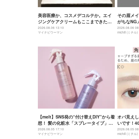
美容医療か、コスメデコルテか。エイ
その眉メイ
ジングケアクリームもここまできた
がちなNG
か！ 18万円のクリームが謳う“100年美
決テク
2026.08.06 13:10
2026.08.06 08
マイナビウーマン
michill (ミチル)
肌”とは？
【melt】SNS発の“付け替えDIY”から着
オバ見えし
想！ 髪の化粧水「スプレータイプ」登
いです！4
場
2026.08.05 17:10
2026.08.05 08
マイナビウーマン
michill (ミチル)