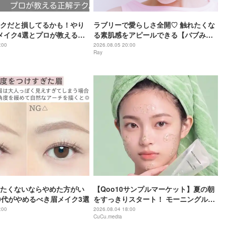
クだと損してるかも！やり
ラブリーで愛らしさ全開♡ 触れたくな
メイク4選とプロが教える解
る素肌感をアピールできる【バブみ
face】の作り方
:00
2026.08.05 20:00
Ray
たくないならやめた方がい
【Qoo10サンプルマーケット】夏の朝
0代がやめるべき眉メイク3選
をすっきりスタート！ モーニングルー
ティンに加えたい朝活コスメ＆インナ
:00
2026.08.04 18:00
CuCu.media
ーケア〜８月１週目アイテムから５品