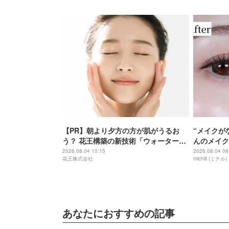
【PR】朝より夕方の方が肌がうるお
“メイクが
う？ 花王構築の新技術「ウォーターキ
んのメイク
ャプチャリングスキン（捕水肌）」が
2026.08.04 10:15
2026.08.04 08
花王株式会社
michill (ミチル)
スキンケアの常識を変える予感
あなたにおすすめの記事