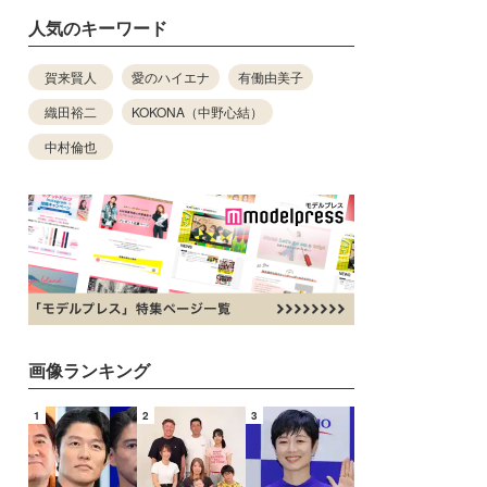
人気のキーワード
賀来賢人
愛のハイエナ
有働由美子
織田裕二
KOKONA（中野心結）
中村倫也
画像ランキング
1
2
3