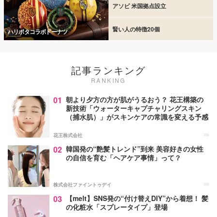
アソビ 米国拠点設立
賢い人の特徴20個
ハリポタコラボドーナツ
記事ランキング
RANKING
01
朝より夕方の方が肌がうるおう？ 花王構築の
新技術「ウォーターキャプチャリングスキン
（捕水肌）」がスキンケアの常識を変える予感
花王株式会社
PR
02
韓国発の“艶髪トレンド”到来 美容好きの女性
の自信を育む「ヘアケア事情」って？
株式会社ファイントゥデイ
PR
03
【melt】SNS発の“付け替えDIY”から着想！ 髪
の化粧水「スプレータイプ」登場