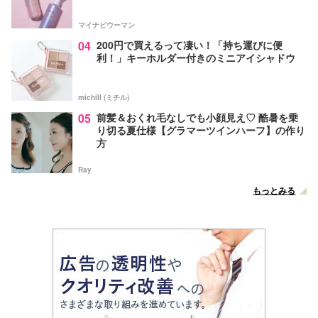
マイナビウーマン
04
200円で買えるって凄い！「持ち運びに便
利！」キーホルダー付きのミニアイシャドウ
michill (ミチル)
05
前髪＆おくれ毛なしでも小顔見え♡ 酷暑を乗
り切る夏仕様【グラマーツインハーフ】の作り
方
Ray
もっとみる