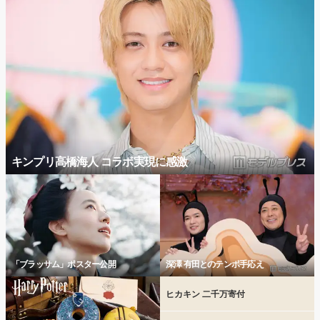
キンプリ高橋海人 コラボ実現に感激
「ブラッサム」ポスター公開
深澤 有田とのテンポ手応え
ヒカキン 二千万寄付