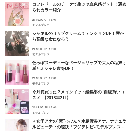
コフレドールのチークで生ツヤ血色感ゲット！褒め
られカラー紹介
2018.03.01 15:00
モデルプレス
シャネルのリップクリームでテンションUP！唇か
ら高級な女になろう
2018.03.01 13:00
モデルプレス
色っぽヌーディーなベージュリップで大人の垢抜け
感とオシャレ度をUP！
2018.03.01 11:00
モデルプレス
今月何買った？メイクイット編集部の“自腹買いコ
スメ”【2018年2月】
2018.02.28 19:00
モデルプレス
＜女子アナの“素”っぴん＞永島優美アナ、ナチュラ
ルビューティの秘訣「フジテレビ×モデルプレス」