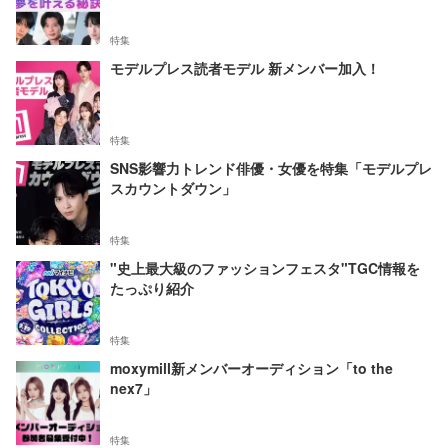
特集
モデルプレス読者モデル 新メンバー加入！
特集
SNS影響力トレンド俳優・女優を特集「モデルプレ
スカウントダウン」
特集
"史上最大級のファッションフェスタ"TGC情報を
たっぷり紹介
特集
moxymill新メンバーオーディション「to the
nex7」
特集