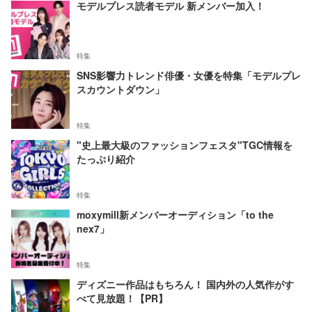
モデルプレス読者モデル 新メンバー加入！
特集
SNS影響力トレンド俳優・女優を特集「モデルプレ
スカウントダウン」
特集
"史上最大級のファッションフェスタ"TGC情報を
たっぷり紹介
特集
moxymill新メンバーオーディション「to the
nex7」
特集
ディズニー作品はもちろん！ 国内外の人気作がす
べて見放題！【PR】