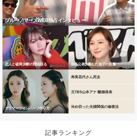
ブルーノマーズWEB独占インタビュー
恋人と破局 決断の理由語る
病名公表決断した息子の言葉
寿美花代さん死去
元TBS山本アナ 離婚発表
冷め切った夫婦関係の修復法
グラマーツインハーフ作り方
記事ランキング