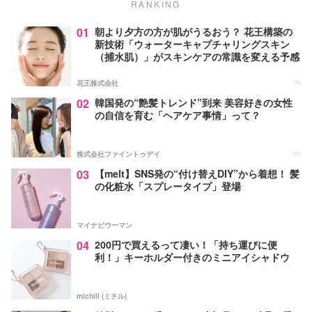
RANKING
01
朝より夕方の方が肌がうるおう？ 花王構築の
新技術「ウォーターキャプチャリングスキン
（捕水肌）」がスキンケアの常識を変える予感
花王株式会社
PR
02
韓国発の“艶髪トレンド”到来 美容好きの女性
の自信を育む「ヘアケア事情」って？
株式会社ファイントゥデイ
PR
03
【melt】SNS発の“付け替えDIY”から着想！ 髪
の化粧水「スプレータイプ」登場
マイナビウーマン
04
200円で買えるって凄い！「持ち運びに便
利！」キーホルダー付きのミニアイシャドウ
michill (ミチル)