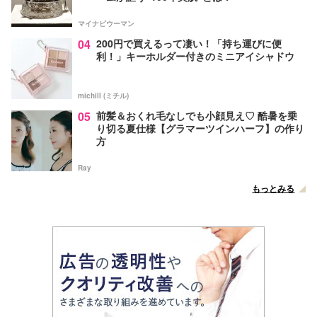
マイナビウーマン
04
200円で買えるって凄い！「持ち運びに便
利！」キーホルダー付きのミニアイシャドウ
michill (ミチル)
05
前髪＆おくれ毛なしでも小顔見え♡ 酷暑を乗
り切る夏仕様【グラマーツインハーフ】の作り
方
Ray
もっとみる