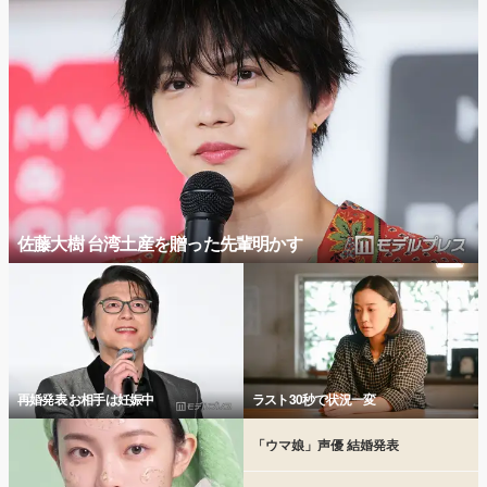
佐藤大樹 台湾土産を贈った先輩明かす
再婚発表 お相手は妊娠中
ラスト30秒で状況一変
「ウマ娘」声優 結婚発表