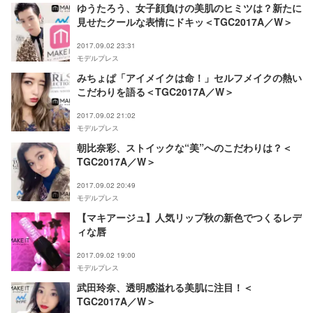
ゆうたろう、女子顔負けの美肌のヒミツは？新たに
見せたクールな表情にドキッ＜TGC2017A／W＞
2017.09.02 23:31
モデルプレス
みちょぱ「アイメイクは命！」セルフメイクの熱い
こだわりを語る＜TGC2017A／W＞
2017.09.02 21:02
モデルプレス
朝比奈彩、ストイックな“美”へのこだわりは？＜
TGC2017A／W＞
2017.09.02 20:49
モデルプレス
【マキアージュ】人気リップ秋の新色でつくるレデ
ィな唇
2017.09.02 19:00
モデルプレス
武田玲奈、透明感溢れる美肌に注目！＜
TGC2017A／W＞