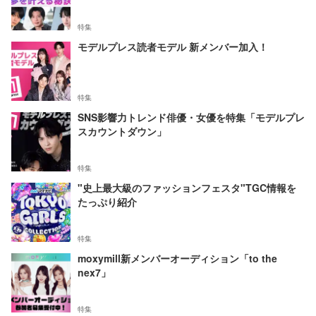
特集
モデルプレス読者モデル 新メンバー加入！
特集
SNS影響力トレンド俳優・女優を特集「モデルプレ
スカウントダウン」
特集
"史上最大級のファッションフェスタ"TGC情報を
たっぷり紹介
特集
moxymill新メンバーオーディション「to the
nex7」
特集