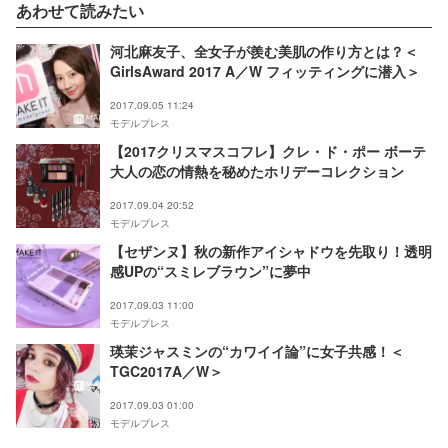
あわせて読みたい
河北麻友子、全女子が羨む美肌の作り方とは？＜
GirlsAward 2017 A／W フィッティングに潜入＞
2017.09.05 11:24
モデルプレス
【2017クリスマスコフレ】クレ・ド・ポー ボーテ
大人の恋の情熱を秘めたホリデーコレクション
2017.09.04 20:52
モデルプレス
【セザンヌ】秋の新作アイシャドウを先取り！透明
感UPの“スミレブラウン”に夢中
2017.09.03 11:00
モデルプレス
瑛茉ジャスミンの“カワイイ論”に女子共感！＜
TGC2017A／W＞
2017.09.03 01:00
モデルプレス