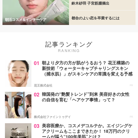
鈴木砂羽 子宮筋腫摘出
都合のよい恋を卒業するには
朝活コスメ＆インナーケア
記事ランキング
RANKING
01
朝より夕方の方が肌がうるおう？ 花王構築の
新技術「ウォーターキャプチャリングスキン
（捕水肌）」がスキンケアの常識を変える予感
花王株式会社
PR
02
韓国発の“艶髪トレンド”到来 美容好きの女性
の自信を育む「ヘアケア事情」って？
株式会社ファイントゥデイ
PR
03
美容医療か、コスメデコルテか。エイジングケ
アクリームもここまできたか！ 18万円のクリ
ームが謳う“100年美肌”とは？