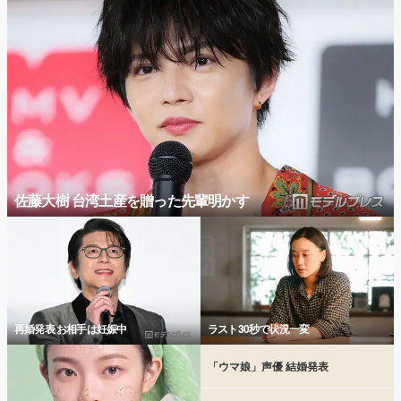
佐藤大樹 台湾土産を贈った先輩明かす
再婚発表 お相手は妊娠中
ラスト30秒で状況一変
「ウマ娘」声優 結婚発表