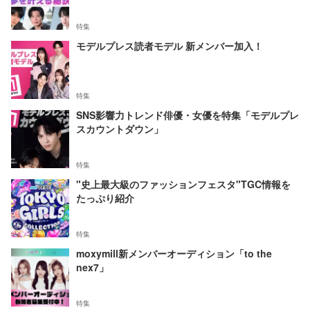
特集
モデルプレス読者モデル 新メンバー加入！
特集
SNS影響力トレンド俳優・女優を特集「モデルプレ
スカウントダウン」
特集
"史上最大級のファッションフェスタ"TGC情報を
たっぷり紹介
特集
moxymill新メンバーオーディション「to the
nex7」
特集