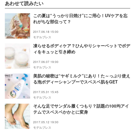
あわせて読みたい
この夏は“うっかり日焼け”にご用心！UVケアを忘
れがちな部位って？
2017.06.18 15:00
モデルプレス
凍らせるボディケア？ひんやりシャーベットでボデ
ィをキュッと引き締め
2017.06.07 19:00
モデルプレス
美肌の秘密は“ヤギミルク”にあり！た～っぷり使え
る泡ボディーシャンプーでスベスベ肌をGET
2017.05.31 15:45
モデルプレス
そんな足でサンダル履くつもり？話題の100均アイ
テムでスベスベかかとに変身
2017.05.12 19:00
モデルプレス