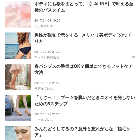
ボディにも桜をまとって。【LALINE】で叶える至
極のバスタイム
2017.04.04 19:00
モデルプレス
男性が視覚で恋をする “メリハリ美ボディ”のつく
り方
2017.03.30 21:30
ヤーマン株式会社
PR
春パンプスの準備はOK？簡単にできるフットケア
方法
2017.03.25 21:00
モデルプレス
「くさっ！」ブーツを脱いだときニオイを発しない
ための5ステップ
2017.03.21 21:00
モデルプレス
みんなどうしてるの？意外と忘れがちな「指毛ケ
ア」