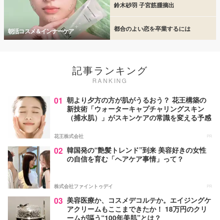
鈴木砂羽 子宮筋腫摘出
都合のよい恋を卒業するには
朝活コスメ＆インナーケア
記事ランキング
RANKING
01
朝より夕方の方が肌がうるおう？ 花王構築の
新技術「ウォーターキャプチャリングスキン
（捕水肌）」がスキンケアの常識を変える予感
花王株式会社
PR
02
韓国発の“艶髪トレンド”到来 美容好きの女性
の自信を育む「ヘアケア事情」って？
株式会社ファイントゥデイ
PR
03
美容医療か、コスメデコルテか。エイジングケ
アクリームもここまできたか！ 18万円のクリ
ームが謳う“100年美肌”とは？