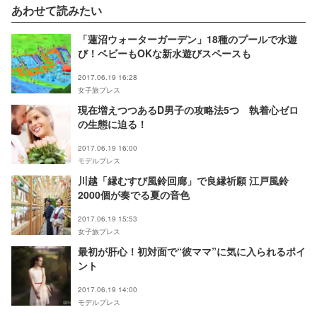
あわせて読みたい
「蓮沼ウォーターガーデン」18種のプールで水遊
び！ベビーもOKな新水遊びスペースも
2017.06.19 16:28
女子旅プレス
現在増えつつあるD男子の攻略法5つ 執着心ゼロ
の生態に迫る！
2017.06.19 16:00
モデルプレス
川越「縁むすび風鈴回廊」で良縁祈願 江戸風鈴
2000個が奏でる夏の音色
2017.06.19 15:53
女子旅プレス
最初が肝心！初対面で“彼ママ”に気に入られるポイ
ント
2017.06.19 14:00
モデルプレス