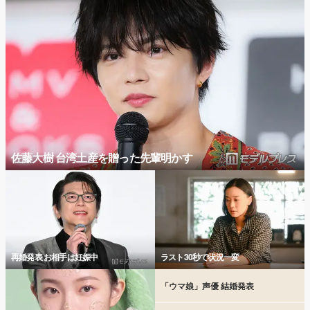
佐藤大樹 台湾土産を贈った先輩明かす
再婚発表 お相手は妊娠中
ラスト30秒で状況一変
「ウマ娘」声優 結婚発表