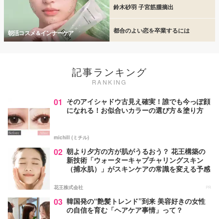
鈴木砂羽 子宮筋腫摘出
都合のよい恋を卒業するには
朝活コスメ＆インナーケア
記事ランキング
RANKING
01
そのアイシャドウ古見え確実！誰でも今っぽ顔
になれる！お似合いカラーの選び方＆塗り方
michill (ミチル)
02
朝より夕方の方が肌がうるおう？ 花王構築の
新技術「ウォーターキャプチャリングスキン
（捕水肌）」がスキンケアの常識を変える予感
花王株式会社
PR
03
韓国発の“艶髪トレンド”到来 美容好きの女性
の自信を育む「ヘアケア事情」って？