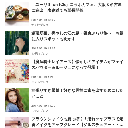
「ユーリ!!! on ICE」コラボカフェ、大阪＆名古屋
に進出 表参道でも延長開催
2017.06.19 13:07
女子旅プレス
遠藤新菜、癒やしの江の島・鎌倉ぶらり旅へ お気
に入りスポットも明かす
2017.06.19 12:07
女子旅プレス
【魔法騎士レイアース】懐かしのアイテムがフェイ
スパウダー＆ルージュになって登場！
2017.06.19 11:35
モデルプレス
頑張りすぎ厳禁！好きな男性に素を出すためにした
いこと
2017.06.19 11:30
モデルプレス
ブラウンシャドウも夏っぽく！濡れツヤプラスで定
番メイクをアップグレード【ジルスチュアート・