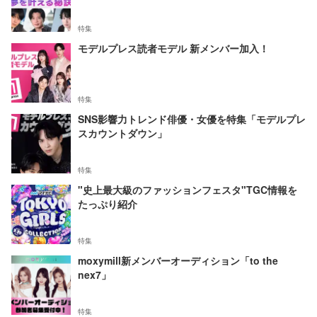
特集
モデルプレス読者モデル 新メンバー加入！
特集
SNS影響力トレンド俳優・女優を特集「モデルプレ
スカウントダウン」
特集
"史上最大級のファッションフェスタ"TGC情報を
たっぷり紹介
特集
moxymill新メンバーオーディション「to the
nex7」
特集