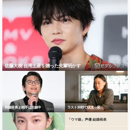
佐藤大樹 台湾土産を贈った先輩明かす
再婚発表 お相手は妊娠中
ラスト30秒で状況一変
「ウマ娘」声優 結婚発表