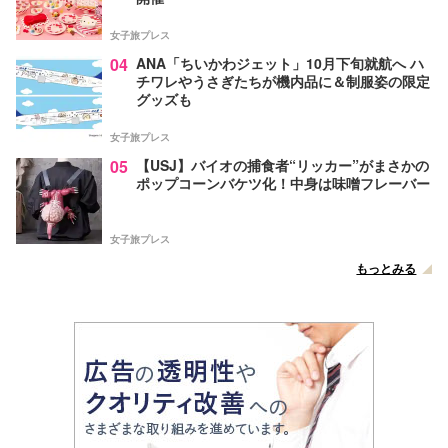
女子旅プレス
04
ANA「ちいかわジェット」10月下旬就航へ ハ
チワレやうさぎたちが機内品に＆制服姿の限定
グッズも
女子旅プレス
05
【USJ】バイオの捕食者“リッカー”がまさかの
ポップコーンバケツ化！中身は味噌フレーバー
女子旅プレス
もっとみる