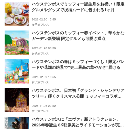
ハウステンボスでミッフィー誕生月をお祝い！限定
グルメやグッズで祝福ムードに包まれる1ヶ月
2026.02.20 15:55
女子旅プレス
ハウステンボスのミッフィー春イベント、華やかな
ガーデン新登場 限定グルメも可愛さ満点
2026.01.28 06:30
女子旅プレス
ハウステンボスの春はミッフィーづくし！限定パレ
ードや花畑の絶景で“史上最高の華やかさ”届ける
2025.12.09 18:55
女子旅プレス
ハウステンボス、日本初「グランド・シャンデリア
ツリー」輝くクリスマス公開 ミッフィーコラボや
マーケット情報も
2025.11.06 23:52
女子旅プレス
ハウステンボスに「エヴァ」新アトラクション、
2026年春誕生 8K映像美とライドモーションが完全