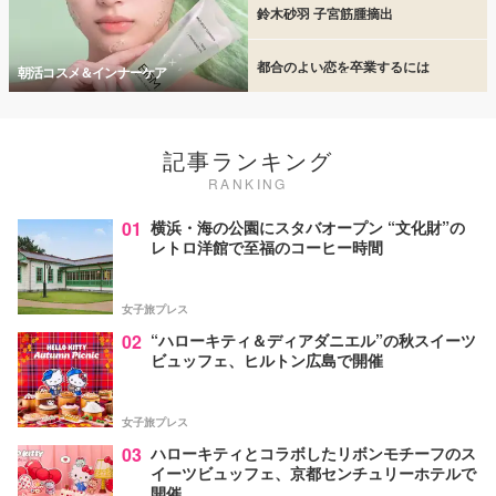
鈴木砂羽 子宮筋腫摘出
都合のよい恋を卒業するには
朝活コスメ＆インナーケア
記事ランキング
RANKING
01
横浜・海の公園にスタバオープン “文化財”の
レトロ洋館で至福のコーヒー時間
女子旅プレス
02
“ハローキティ＆ディアダニエル”の秋スイーツ
ビュッフェ、ヒルトン広島で開催
女子旅プレス
03
ハローキティとコラボしたリボンモチーフのス
イーツビュッフェ、京都センチュリーホテルで
開催