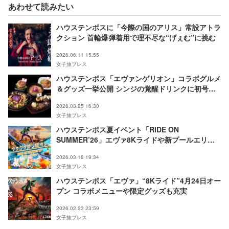
あわせて読みたい
ハウステンボスに「今際の国のアリス」常設アトラ
クション 首輪爆弾着用で理不尽な“げぇむ”に挑む
2026.06.11 15:55
女子旅プレス
ハウステンボス「エヴァンゲリオン」コラボグルメ
＆グッズ一挙公開 シンジの覚醒ドリンクに初号機
ソフト
2026.03.25 16:30
女子旅プレス
ハウステンボス夏イベント「RIDE ON
SUMMER’26」エヴァ8Kライドや新プールエリア
で夏休み時期盛り上げ
2026.03.18 19:34
女子旅プレス
ハウステンボス「エヴァ」“8Kライド”4月24日オー
プン コラボメニューや限定グッズも充実
2026.02.23 23:59
女子旅プレス