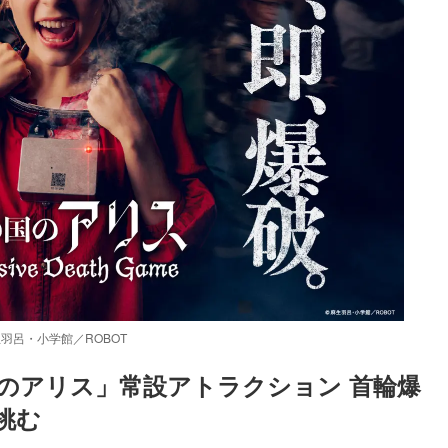
羽呂・小学館／ROBOT
のアリス」常設アトラクション 首輪爆
挑む
Loaded
:
83.55%