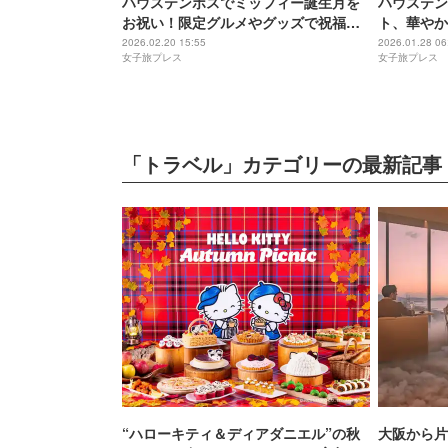
ハウステンボスでミッフィー誕生月を
ハウステン
お祝い！限定グルメやグッズで祝福ム
ト、華やか
ードに包まれる1ヶ月
メも可愛さ
2026.02.20 15:55
2026.01.28 06
女子旅プレス
女子旅プレス
「トラベル」カテゴリーの最新記事
“ハローキティ＆ディアダニエル”の秋
大阪から片