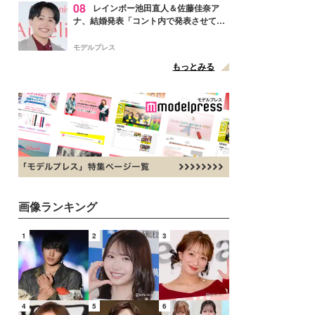
08
レインボー池田直人＆佐藤佳奈ア
ナ、結婚発表「コント内で発表させてい
ただきました」読売テレビ退社は生活拠
点変更のため
モデルプレス
もっとみる
画像ランキング
1
2
3
4
5
6