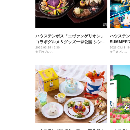
ハウステンボス「エヴァンゲリオン」
ハウステン
コラボグルメ＆グッズ一挙公開 シンジ
SUMMER
の覚醒ドリンクに初号機ソフト
ールエリア
2026.03.25 16:30
2026.03.18 19
女子旅プレス
女子旅プレス