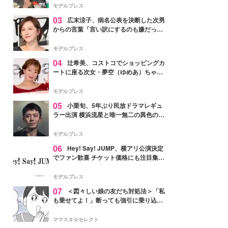
「かっこいい」と反響
モデルプレス
03
広末涼子、病名公表を決断した次男
からの言葉「言い訳にするのも嫌だっ
た」「言うべきか迷った」
モデルプレス
04
辻希美、コストコでショッピングカ
ートに座る次女・夢空（ゆめあ）ちゃん
の姿公開「乗りこなしてる感じが可愛す
ぎ」「成長を感じる」の声
モデルプレス
05
小栗旬、5年ぶり民放ドラマレギュ
ラー出演 横浜流星と唯一無二の異色のバ
ディで初共演【LOST10】
モデルプレス
06
Hey! Say! JUMP、横アリ公演決定
でファン歓喜 チケット価格にも注目集ま
る「激アツ」「平成に戻ったみたい」
モデルプレス
07
＜図々しい娘の友だち対処法＞「私
も乗せてよ！」断っても強引に乗り込ん
でくる友だち【第1話まんが】
ママスタ☆セレクト