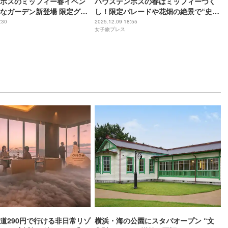
ボスのミッフィー春イベン
ハウステンボスの春はミッフィーづく
なガーデン新登場 限定グル
し！限定パレードや花畑の絶景で“史上
満点
最高の華やかさ”届ける
:30
2025.12.09 18:55
女子旅プレス
道290円で行ける非日常リゾ
横浜・海の公園にスタバオープン “文