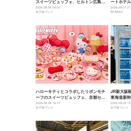
スイーツビュッフェ、ヒルトン広島で
ートホテル
開催
西穴場」の
2026.08.08 08:00
2026.08.07 21
女子旅プレス
All About
ハローキティとコラボしたリボンモチ
JR新大阪
ーフのスイーツビュッフェ、京都セン
東海道新幹
チュリーホテルで開催
2026.08.06 16:17
2026.08.05 15
女子旅プレス
女子旅プレス