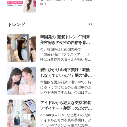
中！
トレンド
PR
韓国発の“艶髪トレンド”到来
美容好きの女性の自信を育む
「ヘアケア事情」って？
今、韓国をはじめ国内外で
「Glass Hair（グラスヘア）」と
呼ばれる艶髪スタイルが熱い視線
を集めています。メイクやファッ
愛甲ひかり＆橋下美好「我慢
ションの完成度を高めるベースと
して、“髪そのものの美しさ”に改
しなくていいんだ」夏の“暑さ
めて注目する人が増えている様
対策”の新しい選択肢とは？
本格的な夏が到来！暑い中で、特
子。今回は、そんな憧れの艶やか
にゆううつになるのが生理中のム
な髪を日常で叶える、美容好きの
レや不快感ですよね。今回はプラ
女性たちのヘアケア事情を紹介し
イベートでも仲良しで旅行好きな
ます。
アイドルから絶大な支持 衣装
モデル・愛甲ひかりさんと橋下美
好さんを迎えて本音で女子会トー
デザイナー・茅野しのぶの“可
ク。猛暑のお出かけを快適に過ご
愛い”を作る美学＜「シチズン
AKB48や＝LOVEなど数々の人気
すヒントや、2人が感動した夏の
クロスシー」インタビュー＞
アイドルたちの衣装を手掛け、ア
生理の新常識にも迫りました。
イドルやファンから絶大な支持を