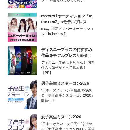
moxymillオーディション「to
the nex7」×モデルプレス
moxymill新メンバーオーディショ
ン「to the nex7」
ディズニープラスのおすすめ
作品をモデルプレスが紹介！
ディズニー作品はもちろん！ 国内
外の人気作がすべて見放題！
【PR】
男子高生ミスターコン2026
“日本一のイケメン高校生”を決め
る「男子高生ミスターコン2026」
開催中！
女子高生ミスコン2026
“日本一かわいい女子高生”を決め
る「女子高生ミスコン2026」開催