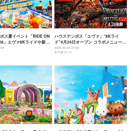
ボス夏イベント「RIDE ON
ハウステンボス「エヴァ」“8Kライ
’26」エヴァ8Kライドや新プ
ド”4月24日オープン コラボメニューや
で夏休み時期盛り上げ
限定グッズも充実
:34
2026.02.23 23:59
女子旅プレス