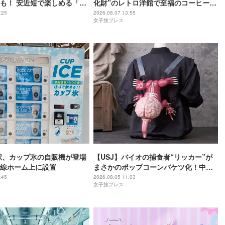
も！ 安近短で楽しめる「関
化財”のレトロ洋館で至福のコーヒー時
おすすめホテル3選
間
:25
2026.08.07 13:55
女子旅プレス
駅、カップ氷の自販機が登場
【USJ】バイオの捕食者“リッカー”が
線ホーム上に設置
まさかのポップコーンバケツ化！中身
は味噌フレーバー
:45
2026.08.05 11:03
女子旅プレス