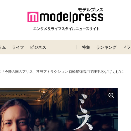
ラム
ライフ
ビジネス
特集
ランキング
ドラ
「今際の国のアリス」常設アトラクション 首輪爆弾着用で理不尽な“げぇむ”に