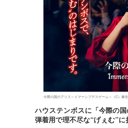
今際の国のアリス～イマーシブデスゲーム～（C）麻生
ハウステンボスに「今際の国
弾着用で理不尽な“げぇむ”に
/
Unmute