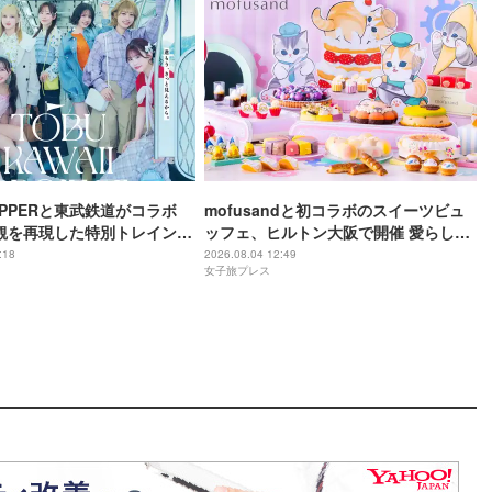
 ZIPPERと東武鉄道がコラボ
mofusandと初コラボのスイーツビュ
観を再現した特別トレイン＆
ッフェ、ヒルトン大阪で開催 愛らしい
限定アナウンス
にゃんこ達がケーキに
:18
2026.08.04 12:49
女子旅プレス