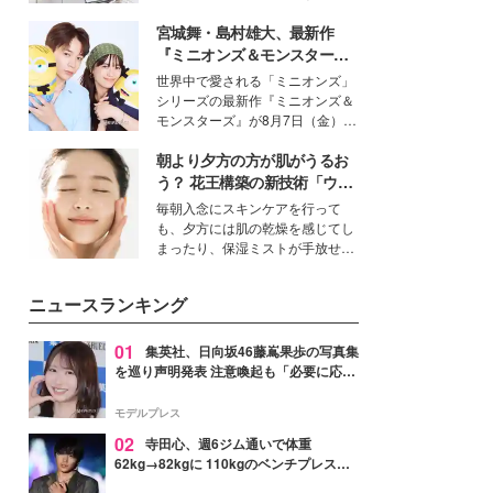
得る、株式会社オサレカンパニー
宮城舞・島村雄大、最新作
取締役兼クリエイティブディレク
ター・茅野しのぶ。一人ひとりの
『ミニオンズ＆モンスター
個性に寄り添い、魅力を引き出す
ズ』の魅力熱弁 ハチャメチャ
世界中で愛される「ミニオンズ」
衣装作りは、多くの女性たちに勇
だけじゃない“友情と絆”に感
シリーズの最新作『ミニオンズ＆
気と自信を与え続けている。
動
モンスターズ』が8月7日（金）に
公開。モデルプレスでは、“大のミ
朝より夕方の方が肌がうるお
ニオン好き”という共通点を持つモ
デルの宮城舞と島村雄大の特別対
う？ 花王構築の新技術「ウォ
談をお届け！それぞれの視点か
ーターキャプチャリングスキ
毎朝入念にスキンケアを行って
ら、今作ならではの魅力や予想外
ン（捕水肌）」がスキンケア
も、夕方には肌の乾燥を感じてし
の感動をもたらす奥深いストーリ
の常識を変える予感
まったり、保湿ミストが手放せな
ーについて熱く語り合ってもらっ
いという読者も多いのでは？そん
た。
な美容の常識を大きく変える可能
ニュースランキング
性を秘めた、革新的な「Water
Capturing Skin（ウォーターキャ
プチャリングスキン：捕水肌）」
01
集英社、日向坂46藤嶌果歩の写真集
技術を、花王が構築した。
を巡り声明発表 注意喚起も「必要に応じ
て法的措置を含む対応を検討」
モデルプレス
02
寺田心、週6ジム通いで体重
62kg→82kgに 110kgのベンチプレス持
ち上げる姿披露「胸板の厚みすごい」