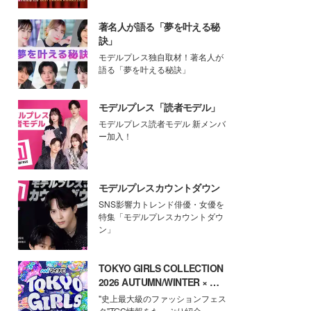
著名人が語る「夢を叶える秘
訣」
モデルプレス独自取材！著名人が
語る「夢を叶える秘訣」
モデルプレス「読者モデル」
モデルプレス読者モデル 新メンバ
ー加入！
モデルプレスカウントダウン
SNS影響力トレンド俳優・女優を
特集「モデルプレスカウントダウ
ン」
TOKYO GIRLS COLLECTION
2026 AUTUMN/WINTER × モ
デルプレス
"史上最大級のファッションフェス
タ"TGC情報をたっぷり紹介