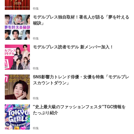
特集
モデルプレス独自取材！著名人が語る「夢を叶える
秘訣」
特集
モデルプレス読者モデル 新メンバー加入！
特集
SNS影響力トレンド俳優・女優を特集「モデルプレ
スカウントダウン」
特集
"史上最大級のファッションフェスタ"TGC情報を
たっぷり紹介
特集