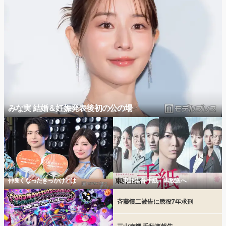
みな実 結婚＆妊娠発表後初の公の場
仲良くなったきっかけとは
「東野圭吾 手紙」再放送へ
斉藤慎二被告に懲役7年求刑
三山凌輝 千秋楽報告