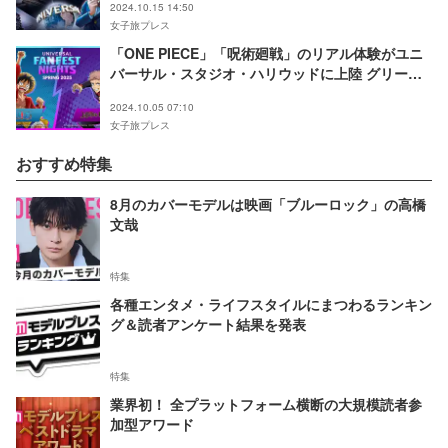
2024.10.15 14:50
女子旅プレス
「ONE PIECE」「呪術廻戦」のリアル体験がユニ
バーサル・スタジオ・ハリウッドに上陸 グリーテ
ィングやコラボグッズも
2024.10.05 07:10
女子旅プレス
おすすめ特集
8月のカバーモデルは映画「ブルーロック」の高橋
文哉
特集
各種エンタメ・ライフスタイルにまつわるランキン
グ＆読者アンケート結果を発表
特集
業界初！ 全プラットフォーム横断の大規模読者参
加型アワード