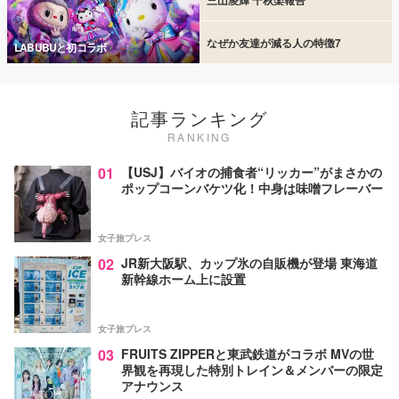
なぜか友達が減る人の特徴7
LABUBUと初コラボ
記事ランキング
RANKING
01
【USJ】バイオの捕食者“リッカー”がまさかの
ポップコーンバケツ化！中身は味噌フレーバー
女子旅プレス
02
JR新大阪駅、カップ氷の自販機が登場 東海道
新幹線ホーム上に設置
女子旅プレス
03
FRUITS ZIPPERと東武鉄道がコラボ MVの世
界観を再現した特別トレイン＆メンバーの限定
アナウンス