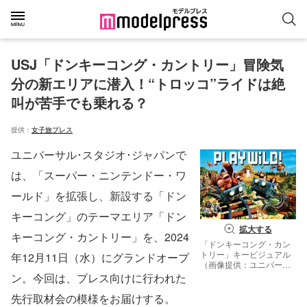
USJ「ドンキーコング・カントリー」冒険気
分の新エリアに潜入！“トロッコ”ライドは絶
叫が苦手でも乗れる？
提供：
女子旅プレス
ユニバーサル･スタジオ･ジャパンで
は、「スーパー・ニンテンドー・ワ
ールド」を拡張し、新設する「ドン
キーコング」のテーマエリア「ドン
拡大する
キーコング・カントリー」を、2024
「ドンキーコング・カン
トリー」キービジュアル
年12月11日（水）にグランドオープ
（画像提供：ユニバーサ
ル・スタジオ・ジャパ
ン。今回は、プレス向けに行われた
ン）
先行取材会の模様をお届けする。