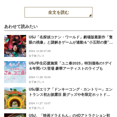
全文を読む
あわせて読みたい
USJ「名探偵コナン・ワールド」劇場版最新作「隻
眼の残像」と謎解きゲームが連動＆“小五郎の妻”妃
英理も初登場
2024.12.08 07:29
女子旅プレス
USJ学生応援施策「ユニ春2025」特別価格の1デイ
＆年間パス登場 豪華アーティストのライブも
2024.11.28 16:04
女子旅プレス
USJ新エリア「ドンキーコング・カントリー」エン
トランス初お披露目 新グッズや冬限定ホットドリ
ンクも公開
2024.11.27 13:07
女子旅プレス
USJ、「映画ドラえもん」の4Dアトラクション初