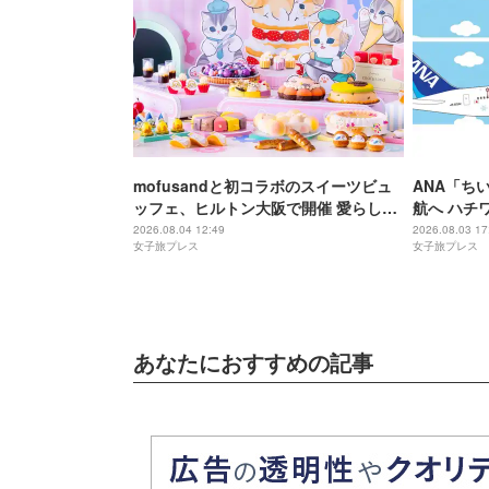
mofusandと初コラボのスイーツビュ
ANA「ち
ッフェ、ヒルトン大阪で開催 愛らしい
航へ ハチ
にゃんこ達がケーキに
＆制服姿の
2026.08.04 12:49
2026.08.03 17
女子旅プレス
女子旅プレス
あなたにおすすめの記事