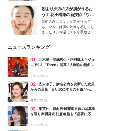
得る、株式会社オサレカンパニー
朝より夕方の方が肌がうるお
取締役兼クリエイティブディレク
ター・茅野しのぶ。一人ひとりの
う？ 花王構築の新技術「ウォ
個性に寄り添い、魅力を引き出す
ーターキャプチャリングスキ
毎朝入念にスキンケアを行って
衣装作りは、多くの女性たちに勇
ン（捕水肌）」がスキンケア
も、夕方には肌の乾燥を感じてし
気と自信を与え続けている。
の常識を変える予感
まったり、保湿ミストが手放せな
いという読者も多いのでは？そん
な美容の常識を大きく変える可能
ニュースランキング
性を秘めた、革新的な「Water
Capturing Skin（ウォーターキャ
プチャリングスキン：捕水肌）」
01
元木湧・安嶋秀生・内村颯太らジュ
技術を、花王が構築した。
ニア9人「Three」開幕 3人制作の新曲＆
手描きセットに込めた想い「もっと前に
進んで夢を掴みたい」【ゲネプロレポ】
モデルプレス
02
広末涼子、病名公表を決断した次男
からの言葉「言い訳にするのも嫌だっ
た」「言うべきか迷った」
モデルプレス
03
集英社、日向坂46藤嶌果歩の写真集
を巡り声明発表 注意喚起も「必要に応じ
て法的措置を含む対応を検討」
モデルプレス