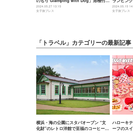
のもり Glamping with Dog」浴槽付の
ランピング
広々空間＆芝生ドッグランも
に囲まれた
2024.05.27 13:15
2024.05.15 14
女子旅プレス
女子旅プレス
「トラベル」カテゴリーの最新記事
横浜・海の公園にスタバオープン “文
ハローキテ
化財”のレトロ洋館で至福のコーヒー時
ーフのスイ