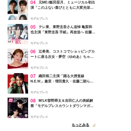
04
元ME:I飯田栞月、ミュージカル初出
演「この上ない喜びとともに大変光栄」
4年ぶり上演「ファントム」城田優らキ
ャスト発表
モデルプレス
05
テレ東、東野圭吾さん追悼 亀梨和
也主演「東野圭吾 手紙」再放送へ 佐藤隆
太・本田翼・中村倫也ら出演
モデルプレス
06
辻希美、コストコでショッピングカ
ートに座る次女・夢空（ゆめあ）ちゃん
の姿公開「乗りこなしてる感じが可愛す
ぎ」「成長を感じる」の声
モデルプレス
07
織田裕二主演「踊る大捜査線
N.E.W.」趣里・増田貴久・佐藤二朗ら新
メンバー紹介映像解禁 各キャラクター象
徴する“謎のキーワード”も
モデルプレス
08
M!LK曽野舜太＆吉田仁人の表紙解
禁「モデルプレスカウントダウンマガジ
ン」巻頭に登場
モデルプレス
もっとみる