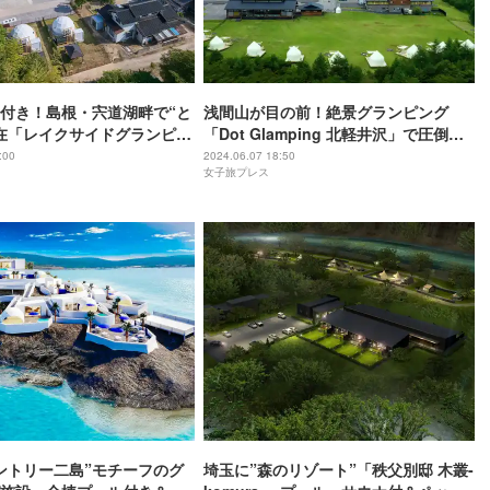
付き！島根・宍道湖畔で“と
浅間山が目の前！絶景グランピング
在「レイクサイドグランピン
「Dot Glamping 北軽井沢」で圧倒的
な大自然を感じる
:00
2024.06.07 18:50
女子旅プレス
ントリー二島”モチーフのグ
埼玉に”森のリゾート”「秩父別邸 木叢-