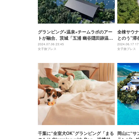
グランピング×温泉×チームラボのアー
全棟サウナ
トが融合、茨城「五浦 幽谷隠田跡温
とのう”滞
泉」2024年秋開業
グ出雲」
2024.07.06 23:45
2024.06.17 17
女子旅プレス
女子旅プレス
千葉に“全室犬OK”グランピング「まる
岡山に“サ