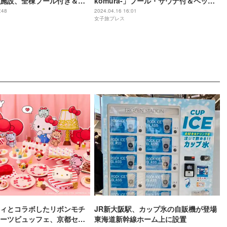
施設、全棟プール付き＆海
komura-」プール・サウナ付＆ペット
楽園で非日常ステイ
可の全8部屋
:48
2024.04.16 16:01
女子旅プレス
ィとコラボしたリボンモチ
JR新大阪駅、カップ氷の自販機が登場
ーツビュッフェ、京都セン
東海道新幹線ホーム上に設置