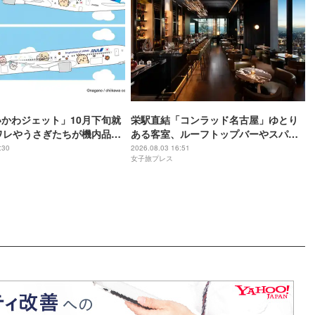
いかわジェット」10月下旬就
栄駅直結「コンラッド名古屋」ゆとり
ワレやうさぎたちが機内品に
ある客室、ルーフトップバーやスパで
限定グッズも
贅沢気分の滞在を
:30
2026.08.03 16:51
女子旅プレス