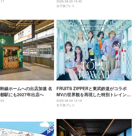
テルで開催
:17
2026.08.05 15:45
女子旅プレス
幹線ホームへの出店加速 名
FRUITS ZIPPERと東武鉄道がコラボ
都駅にも2027年出店へ
MVの世界観を再現した特別トレイン＆
メンバーの限定アナウンス
:50
2026.08.04 13:18
女子旅プレス