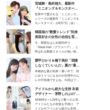
宮城舞・島村雄大、最新作
『ミニオンズ＆モンスター
ズ』の魅力熱弁 ハチャメチャ
世界中で愛される「ミニオンズ」
だけじゃない“友情と絆”に感
シリーズの最新作『ミニオンズ＆
動
モンスターズ』が8月7日（金）に
公開。モデルプレスでは、“大のミ
韓国発の“艶髪トレンド”到来
ニオン好き”という共通点を持つモ
デルの宮城舞と島村雄大の特別対
美容好きの女性の自信を育む
談をお届け！それぞれの視点か
「ヘアケア事情」って？
今、韓国をはじめ国内外で
ら、今作ならではの魅力や予想外
「Glass Hair（グラスヘア）」と
の感動をもたらす奥深いストーリ
呼ばれる艶髪スタイルが熱い視線
ーについて熱く語り合ってもらっ
を集めています。メイクやファッ
た。
愛甲ひかり＆橋下美好「我慢
ションの完成度を高めるベースと
して、“髪そのものの美しさ”に改
しなくていいんだ」夏の“暑さ
めて注目する人が増えている様
対策”の新しい選択肢とは？
本格的な夏が到来！暑い中で、特
子。今回は、そんな憧れの艶やか
にゆううつになるのが生理中のム
な髪を日常で叶える、美容好きの
レや不快感ですよね。今回はプラ
女性たちのヘアケア事情を紹介し
イベートでも仲良しで旅行好きな
ます。
アイドルから絶大な支持 衣装
モデル・愛甲ひかりさんと橋下美
好さんを迎えて本音で女子会トー
デザイナー・茅野しのぶの“可
ク。猛暑のお出かけを快適に過ご
愛い”を作る美学＜「シチズン
AKB48や＝LOVEなど数々の人気
すヒントや、2人が感動した夏の
クロスシー」インタビュー＞
アイドルたちの衣装を手掛け、ア
生理の新常識にも迫りました。
イドルやファンから絶大な支持を