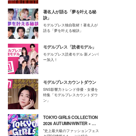
著名人が語る「夢を叶える秘
訣」
モデルプレス独自取材！著名人が
語る「夢を叶える秘訣」
モデルプレス「読者モデル」
モデルプレス読者モデル 新メンバ
ー加入！
モデルプレスカウントダウン
SNS影響力トレンド俳優・女優を
特集「モデルプレスカウントダウ
ン」
TOKYO GIRLS COLLECTION
2026 AUTUMN/WINTER × モ
デルプレス
"史上最大級のファッションフェス
タ"TGC情報をたっぷり紹介