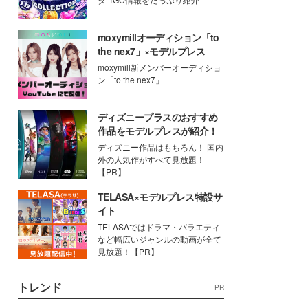
moxymillオーディション「to
the nex7」×モデルプレス
moxymill新メンバーオーディショ
ン「to the nex7」
ディズニープラスのおすすめ
作品をモデルプレスが紹介！
ディズニー作品はもちろん！ 国内
外の人気作がすべて見放題！
【PR】
TELASA×モデルプレス特設サ
イト
TELASAではドラマ・バラエティ
など幅広いジャンルの動画が全て
見放題！【PR】
トレンド
PR