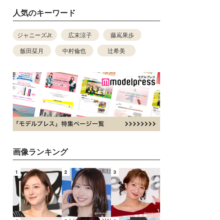
人気のキーワード
ジャニーズJr.
広末涼子
藤嶌果歩
飯田栞月
中村倫也
辻希美
画像ランキング
1
2
3