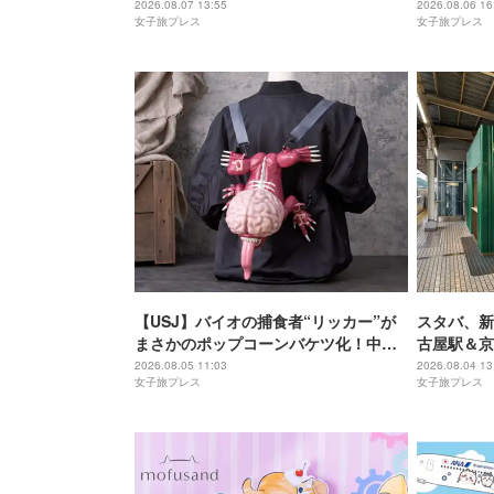
間
チュリーホ
2026.08.07 13:55
2026.08.06 16
女子旅プレス
女子旅プレス
【USJ】バイオの捕食者“リッカー”が
スタバ、新
まさかのポップコーンバケツ化！中身
古屋駅＆京
は味噌フレーバー
2026.08.05 11:03
2026.08.04 13
女子旅プレス
女子旅プレス