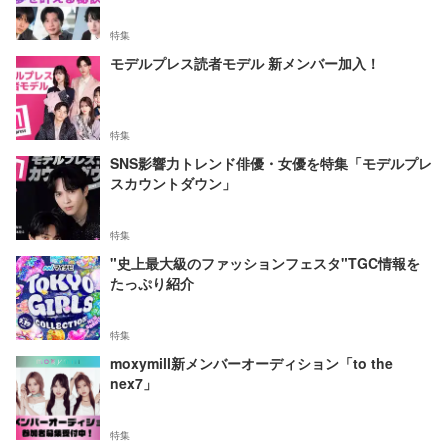
特集
モデルプレス読者モデル 新メンバー加入！
特集
SNS影響力トレンド俳優・女優を特集「モデルプレ
スカウントダウン」
特集
"史上最大級のファッションフェスタ"TGC情報を
たっぷり紹介
特集
moxymill新メンバーオーディション「to the
nex7」
特集