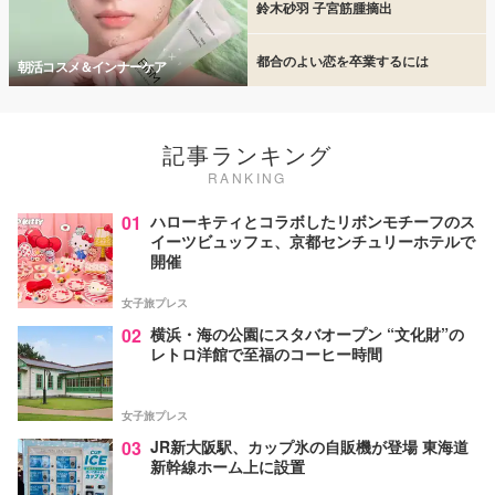
鈴木砂羽 子宮筋腫摘出
都合のよい恋を卒業するには
朝活コスメ＆インナーケア
記事ランキング
RANKING
01
ハローキティとコラボしたリボンモチーフのス
イーツビュッフェ、京都センチュリーホテルで
開催
女子旅プレス
02
横浜・海の公園にスタバオープン “文化財”の
レトロ洋館で至福のコーヒー時間
女子旅プレス
03
JR新大阪駅、カップ氷の自販機が登場 東海道
新幹線ホーム上に設置