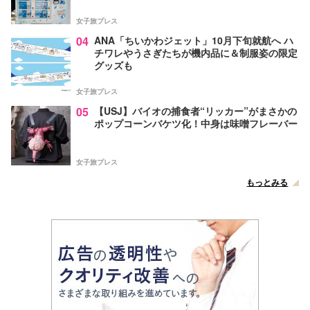
女子旅プレス
04
ANA「ちいかわジェット」10月下旬就航へ ハ
チワレやうさぎたちが機内品に＆制服姿の限定
グッズも
女子旅プレス
05
【USJ】バイオの捕食者“リッカー”がまさかの
ポップコーンバケツ化！中身は味噌フレーバー
女子旅プレス
もっとみる