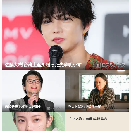
佐藤大樹 台湾土産を贈った先輩明かす
再婚発表 お相手は妊娠中
ラスト30秒で状況一変
「ウマ娘」声優 結婚発表