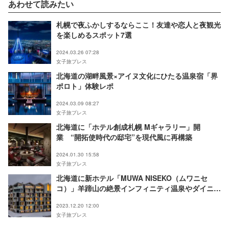
あわせて読みたい
札幌で夜ふかしするならここ！友達や恋人と夜観光
を楽しめるスポット7選
2024.03.26 07:28
女子旅プレス
北海道の湖畔風景×アイヌ文化にひたる温泉宿「界
ポロト」体験レポ
2024.03.09 08:27
女子旅プレス
北海道に「ホテル創成札幌 Mギャラリー」開
業 “開拓使時代の邸宅”を現代風に再構築
2024.01.30 15:58
女子旅プレス
北海道に新ホテル「MUWA NISEKO（ムワニセ
コ）」羊蹄山の絶景インフィニティ温泉やダイニン
グなど完備
2023.12.20 12:00
女子旅プレス