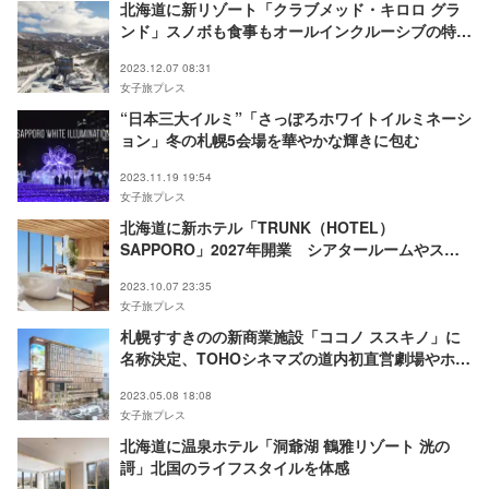
北海道に新リゾート「クラブメッド・キロロ グラ
ンド」スノボも食事もオールインクルーシブの特別
なバカンスを満喫
2023.12.07 08:31
女子旅プレス
“日本三大イルミ”「さっぽろホワイトイルミネーシ
ョン」冬の札幌5会場を華やかな輝きに包む
2023.11.19 19:54
女子旅プレス
北海道に新ホテル「TRUNK（HOTEL）
SAPPORO」2027年開業 シアタールームやスパ
など整備
2023.10.07 23:35
女子旅プレス
札幌すすきのの新商業施設「ココノ ススキノ」に
名称決定、TOHOシネマズの道内初直営劇場やホテ
ル入居
2023.05.08 18:08
女子旅プレス
北海道に温泉ホテル「洞爺湖 鶴雅リゾート 洸の
謌」北国のライフスタイルを体感