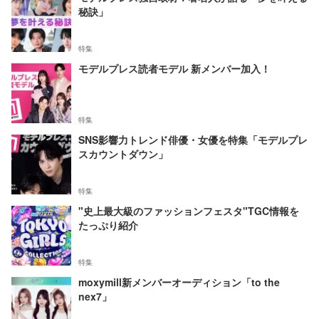
秘訣」
特集
モデルプレス読者モデル 新メンバー加入！
特集
SNS影響力トレンド俳優・女優を特集「モデルプレ
スカウントダウン」
特集
"史上最大級のファッションフェスタ"TGC情報を
たっぷり紹介
特集
moxymill新メンバーオーディション「to the
nex7」