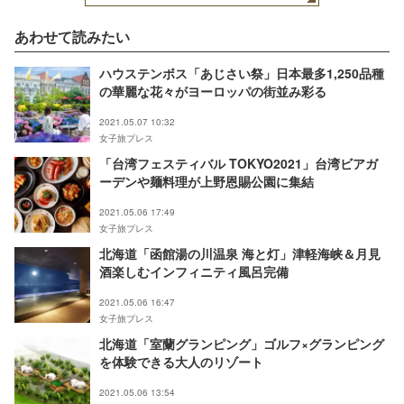
あわせて読みたい
ハウステンボス「あじさい祭」日本最多1,250品種
の華麗な花々がヨーロッパの街並み彩る
2021.05.07 10:32
女子旅プレス
「台湾フェスティバル TOKYO2021」台湾ビアガ
ーデンや麺料理が上野恩賜公園に集結
2021.05.06 17:49
女子旅プレス
北海道「函館湯の川温泉 海と灯」津軽海峡＆月見
酒楽しむインフィニティ風呂完備
2021.05.06 16:47
女子旅プレス
北海道「室蘭グランピング」ゴルフ×グランピング
を体験できる大人のリゾート
2021.05.06 13:54