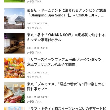
女子旅プレス
仙台初・ドームテントに泊まれるグランピング施設
「Glamping Spa Sendai 杜 ～KOMOREBI～」誕
生
2021.05.05 17:19
女子旅プレス
東京・谷中「YANAKA SOW」自宅感覚で泊まれる
キッチン家電付ホテル
2021.05.05 16:53
女子旅プレス
「サマースイーツブッフェ with ハーゲンダッツ」
京王プラザホテル八王子で開催
2021.05.02 08:00
女子旅プレス
東京「プルミエメ」“理想の朝食”を1日中楽しめる
隠れ家カフェ
2021.05.01 08:00
女子旅プレス
「ラブ・キティ」猫スイーツいっぱいのデザートビ