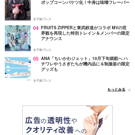
ポップコーンバケツ化！中身は味噌フレーバー
女子旅プレス
04
FRUITS ZIPPERと東武鉄道がコラボ MVの世
界観を再現した特別トレイン＆メンバーの限定
アナウンス
女子旅プレス
05
ANA「ちいかわジェット」10月下旬就航へ ハ
チワレやうさぎたちが機内品に＆制服姿の限定
グッズも
女子旅プレス
もっとみる