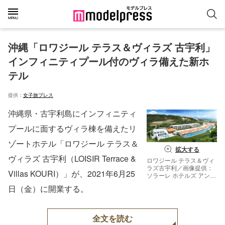
沖縄「ロワジール テラス＆ヴィラズ 古宇利」
インフィニティプール付のヴィラ備えた新ホ
テル
提供：
女子旅プレス
沖縄県・古宇利島にインフィニティ
プールに面するヴィラ棟を備えたリ
ゾートホテル「ロワジール テラス＆
拡大する
ヴィラズ 古宇利（LOISIR Terrace &
ロワジール テラス＆ヴィ
ラズ古宇利／画像提供：
Villas KOURI）」が、2021年6月25
ソラーレ ホテルズ アンド
リゾーツ
日（金）に開業する。
全文を読む