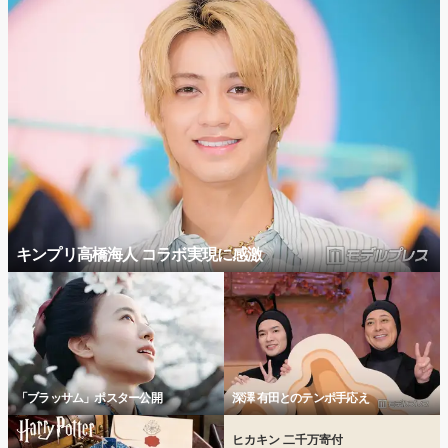
キンプリ高橋海人 コラボ実現に感激
「ブラッサム」ポスター公開
深澤 有田とのテンポ手応え
ヒカキン 二千万寄付