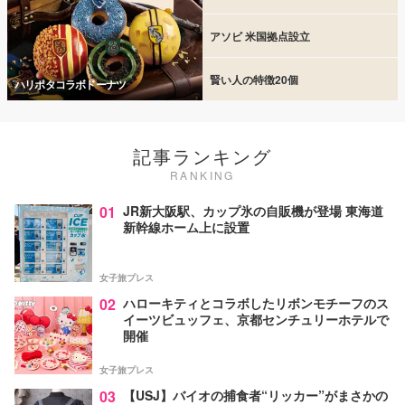
アソビ 米国拠点設立
賢い人の特徴20個
ハリポタコラボドーナツ
記事ランキング
RANKING
01
JR新大阪駅、カップ氷の自販機が登場 東海道
新幹線ホーム上に設置
女子旅プレス
02
ハローキティとコラボしたリボンモチーフのス
イーツビュッフェ、京都センチュリーホテルで
開催
女子旅プレス
03
【USJ】バイオの捕食者“リッカー”がまさかの