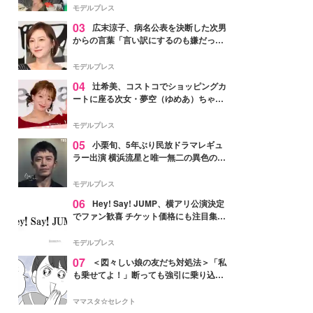
「かっこいい」と反響
モデルプレス
03
広末涼子、病名公表を決断した次男
からの言葉「言い訳にするのも嫌だっ
た」「言うべきか迷った」
モデルプレス
04
辻希美、コストコでショッピングカ
ートに座る次女・夢空（ゆめあ）ちゃん
の姿公開「乗りこなしてる感じが可愛す
ぎ」「成長を感じる」の声
モデルプレス
05
小栗旬、5年ぶり民放ドラマレギュ
ラー出演 横浜流星と唯一無二の異色のバ
ディで初共演【LOST10】
モデルプレス
06
Hey! Say! JUMP、横アリ公演決定
でファン歓喜 チケット価格にも注目集ま
る「激アツ」「平成に戻ったみたい」
モデルプレス
07
＜図々しい娘の友だち対処法＞「私
も乗せてよ！」断っても強引に乗り込ん
でくる友だち【第1話まんが】
ママスタ☆セレクト