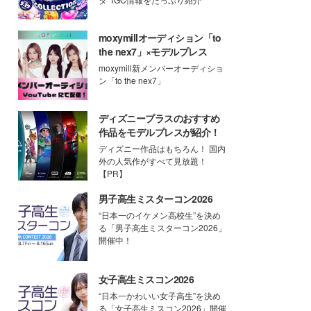
moxymillオーディション「to
the nex7」×モデルプレス
moxymill新メンバーオーディショ
ン「to the nex7」
ディズニープラスのおすすめ
作品をモデルプレスが紹介！
ディズニー作品はもちろん！ 国内
外の人気作がすべて見放題！
【PR】
男子高生ミスターコン2026
“日本一のイケメン高校生”を決め
る「男子高生ミスターコン2026」
開催中！
女子高生ミスコン2026
“日本一かわいい女子高生”を決め
る「女子高生ミスコン2026」開催