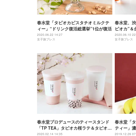
春水堂「タピオカピスタチオミルクテ
春水堂、渋
ィー」“ドリンク復活総選挙”1位が復活
ピオカ”＆
2020.06.22 14:27
2020.06.10 22
女子旅プレス
女子旅プレス
春水堂プロデュースのティースタンド
春水堂「タ
「TP TEA」タピオカ桜ラテ＆タピオカ
ティー」濃
麦茶ラテ登場
2020.02.14 14:35
2019.12.26 07