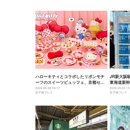
ハローキティとコラボしたリボンモチ
JR新大阪
ーフのスイーツビュッフェ、京都セン
東海道新幹
チュリーホテルで開催
2026.08.06 16:17
2026.08.05 15
女子旅プレス
女子旅プレス