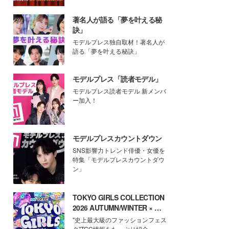
著名人が語る「夢を叶える秘
訣」
モデルプレス独自取材！著名人が
語る「夢を叶える秘訣」
モデルプレス「読者モデル」
モデルプレス読者モデル 新メンバ
ー加入！
モデルプレスカウントダウン
SNS影響力トレンド俳優・女優を
特集「モデルプレスカウントダウ
ン」
TOKYO GIRLS COLLECTION
2026 AUTUMN/WINTER × モ
デルプレス
"史上最大級のファッションフェス
タ"TGC情報をたっぷり紹介