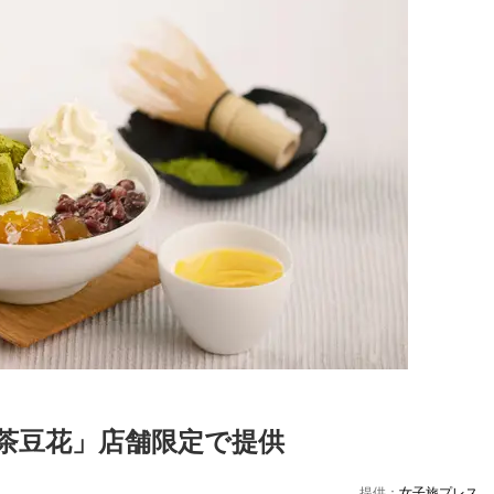
抹茶豆花」店舗限定で提供
Loaded
:
52.23%
提供：
女子旅プレス