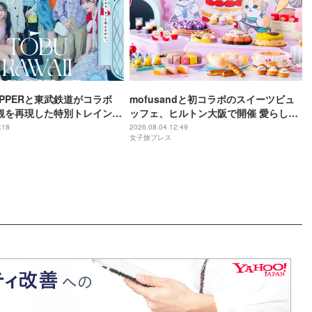
 ZIPPERと東武鉄道がコラボ
mofusandと初コラボのスイーツビュ
観を再現した特別トレイン＆
ッフェ、ヒルトン大阪で開催 愛らしい
限定アナウンス
にゃんこ達がケーキに
:18
2026.08.04 12:49
女子旅プレス