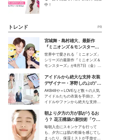
中！
トレンド
PR
宮城舞・島村雄大、最新作
『ミニオンズ＆モンスター
ズ』の魅力熱弁 ハチャメチャ
世界中で愛される「ミニオンズ」
だけじゃない“友情と絆”に感
シリーズの最新作『ミニオンズ＆
動
モンスターズ』が8月7日（金）に
公開。モデルプレスでは、“大のミ
アイドルから絶大な支持 衣装
ニオン好き”という共通点を持つモ
デルの宮城舞と島村雄大の特別対
デザイナー・茅野しのぶの“可
談をお届け！それぞれの視点か
愛い”を作る美学＜「シチズン
AKB48や＝LOVEなど数々の人気
ら、今作ならではの魅力や予想外
クロスシー」インタビュー＞
アイドルたちの衣装を手掛け、ア
の感動をもたらす奥深いストーリ
イドルやファンから絶大な支持を
ーについて熱く語り合ってもらっ
得る、株式会社オサレカンパニー
た。
朝より夕方の方が肌がうるお
取締役兼クリエイティブディレク
ター・茅野しのぶ。一人ひとりの
う？ 花王構築の新技術「ウォ
個性に寄り添い、魅力を引き出す
ーターキャプチャリングスキ
毎朝入念にスキンケアを行って
衣装作りは、多くの女性たちに勇
ン（捕水肌）」がスキンケア
も、夕方には肌の乾燥を感じてし
気と自信を与え続けている。
の常識を変える予感
まったり、保湿ミストが手放せな