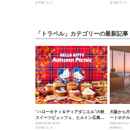
女子旅プレス
女子旅プレス
「トラベル」カテゴリーの最新記事
“ハローキティ＆ディアダニエル”の秋
大阪から片
スイーツビュッフェ、ヒルトン広島で
ートホテル
開催
西穴場」の
2026.08.08 08:00
2026.08.07 21
女子旅プレス
All About