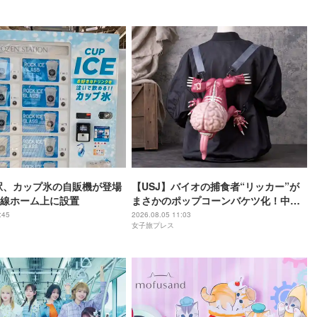
駅、カップ氷の自販機が登場
【USJ】バイオの捕食者“リッカー”が
線ホーム上に設置
まさかのポップコーンバケツ化！中身
は味噌フレーバー
:45
2026.08.05 11:03
女子旅プレス