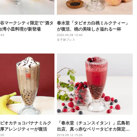
谷マークシティ限定で“酒タ
春水堂「タピオカ白桃ミルクティー」
台湾小皿料理が新登場
が復活、桃の美味しさ溢れる一杯
:43
2020.05.08 13:40
女子旅プレス
ピオカチョコバナナミルク
「春水堂（チュンスイタン）」広島初
厚アレンジティーが復活
出店、真っ赤なベリータピオカ限定登
場
:00
2019.09.12 15:26