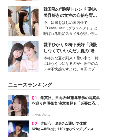
いという読者も多いのでは？そん
韓国発の“艶髪トレンド”到来
な美容の常識を大きく変える可能
性を秘めた、革新的な「Water
美容好きの女性の自信を育む
Capturing Skin（ウォーターキャ
「ヘアケア事情」って？
今、韓国をはじめ国内外で
プチャリングスキン：捕水肌）」
「Glass Hair（グラスヘア）」と
技術を、花王が構築した。
呼ばれる艶髪スタイルが熱い視線
を集めています。メイクやファッ
愛甲ひかり＆橋下美好「我慢
ションの完成度を高めるベースと
して、“髪そのものの美しさ”に改
しなくていいんだ」夏の“暑さ
めて注目する人が増えている様
対策”の新しい選択肢とは？
本格的な夏が到来！暑い中で、特
子。今回は、そんな憧れの艶やか
にゆううつになるのが生理中のム
な髪を日常で叶える、美容好きの
レや不快感ですよね。今回はプラ
女性たちのヘアケア事情を紹介し
イベートでも仲良しで旅行好きな
ます。
モデル・愛甲ひかりさんと橋下美
ニュースランキング
好さんを迎えて本音で女子会トー
ク。猛暑のお出かけを快適に過ご
すヒントや、2人が感動した夏の
01
集英社、日向坂46藤嶌果歩の写真集
生理の新常識にも迫りました。
を巡り声明発表 注意喚起も「必要に応じ
て法的措置を含む対応を検討」
モデルプレス
02
寺田心、週6ジム通いで体重
62kg→82kgに 110kgのベンチプレス持
ち上げる姿披露「胸板の厚みすごい」