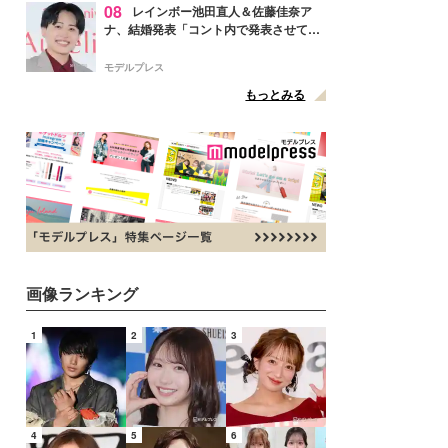
08
レインボー池田直人＆佐藤佳奈ア
ナ、結婚発表「コント内で発表させてい
ただきました」読売テレビ退社は生活拠
点変更のため
モデルプレス
もっとみる
画像ランキング
1
2
3
4
5
6