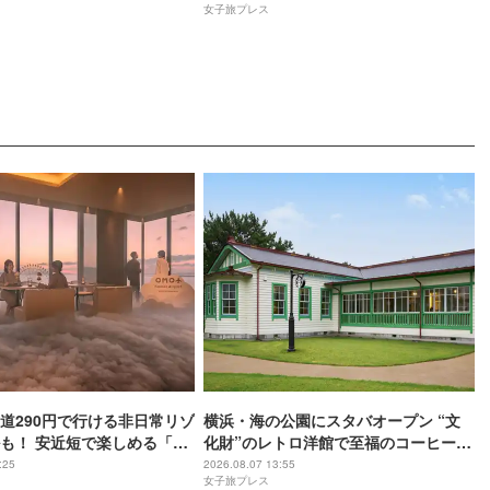
女子旅プレス
道290円で行ける非日常リゾ
横浜・海の公園にスタバオープン “文
も！ 安近短で楽しめる「関
化財”のレトロ洋館で至福のコーヒー時
おすすめホテル3選
間
:25
2026.08.07 13:55
女子旅プレス