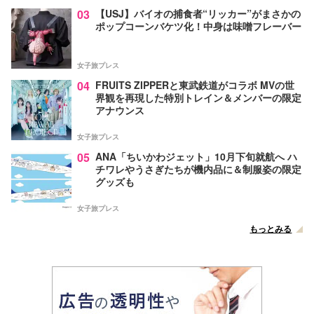
03
【USJ】バイオの捕食者“リッカー”がまさかの
ポップコーンバケツ化！中身は味噌フレーバー
女子旅プレス
04
FRUITS ZIPPERと東武鉄道がコラボ MVの世
界観を再現した特別トレイン＆メンバーの限定
アナウンス
女子旅プレス
05
ANA「ちいかわジェット」10月下旬就航へ ハ
チワレやうさぎたちが機内品に＆制服姿の限定
グッズも
女子旅プレス
もっとみる