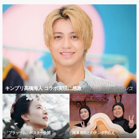
キンプリ高橋海人 コラボ実現に感激
「ブラッサム」ポスター公開
深澤 有田とのテンポ手応え