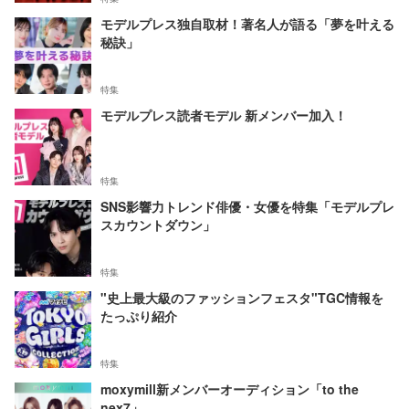
モデルプレス独自取材！著名人が語る「夢を叶える
秘訣」
特集
モデルプレス読者モデル 新メンバー加入！
特集
SNS影響力トレンド俳優・女優を特集「モデルプレ
スカウントダウン」
特集
"史上最大級のファッションフェスタ"TGC情報を
たっぷり紹介
特集
moxymill新メンバーオーディション「to the
nex7」