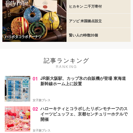
ヒカキン 二千万寄付
アソビ 米国拠点設立
賢い人の特徴20個
ハリポタコラボドーナツ
記事ランキング
RANKING
01
JR新大阪駅、カップ氷の自販機が登場 東海道
新幹線ホーム上に設置
女子旅プレス
02
ハローキティとコラボしたリボンモチーフのス
イーツビュッフェ、京都センチュリーホテルで
開催
女子旅プレス