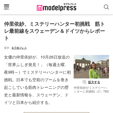
仲里依紗、ミステリーハンター初挑戦　筋ト
レ最前線をスウェーデン＆ドイツからレポー
ト
提供：
女子旅プレス
女優の仲里依紗が、10月26日放送の
「世界ふしぎ発見！」（毎週土曜、
夜9時～）でミステリーハンターに初
挑戦。日本でも空前のブームを巻き
拡大する
起こしている筋肉トレーニングの歴
仲里依紗がミステリーハ
ンターに初挑戦（C）TBS
史と最新情報を、スウェーデン、ド
イツと日本から紹介する。