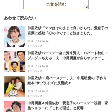
全文を読む
あわせて読みたい
仲里依紗「ママはそのままで良いからね」愛息子の
言葉に感動「心の中でそっと泣きました」
2019.10.23 16:54
モデルプレス
仲里依紗バースデー会に賀来賢人・ロバート秋山・
ブルゾンちえみ…夫・中尾明慶が自らオファーし撮
影「最高の愛」
2019.10.19 20:39
モデルプレス
仲里依紗30歳バースデー、夫・中尾明慶の“手作り
絵本”サプライズに反響続々
2019.10.18 20:15
モデルプレス
中尾明慶＆仲里依紗、愛息子のバースデー祝福 家
族ショットに「これぞ理想」と反響