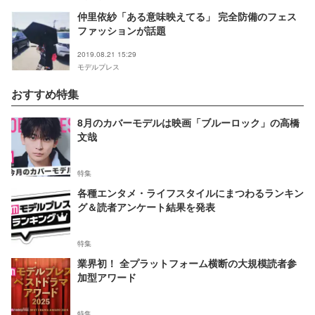
仲里依紗「ある意味映えてる」 完全防備のフェス
ファッションが話題
2019.08.21 15:29
モデルプレス
おすすめ特集
8月のカバーモデルは映画「ブルーロック」の高橋
文哉
特集
各種エンタメ・ライフスタイルにまつわるランキン
グ＆読者アンケート結果を発表
特集
業界初！ 全プラットフォーム横断の大規模読者参
加型アワード
特集