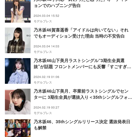
ョンでのハプニング告白
2024.03.04 15:52
モデルプレス
乃木坂46賀喜遥香「アイドルは向いてない」それ
でもオーディション受けた理由 当時の不安告白
2024.03.04 14:03
モデルプレス
乃木坂46山下美月ラストシングル“3期生全員選
抜”が話題 フロントメンバーにも反響「すごすぎ
る」
2024.02.19 01:06
モデルプレス
乃木坂46山下美月、卒業前ラストシングルでセン
ターに 3期生全員が選抜入り＜35thシングルフォー
メーション＞
2024.02.19 00:27
モデルプレス
乃木坂46、35thシングルリリース決定 選抜発表日
も解禁