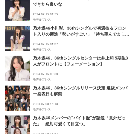
できたら良いな」
2024.07.15 01:55
モデルプレス
乃木坂46小川彩、36thシングルで初選抜＆フロン
ト入りの躍進「勢いがすごい」「待ち望んでまし
た」と反響続々
2024.07.15 01:37
モデルプレス
乃木坂46、36thシングルセンターは井上和 5期生3
人がフロントに【フォーメーション】
2024.07.15 00:53
モデルプレス
乃木坂46、36thシングルリリース決定 選抜メンバ
ー発表日も解禁
2024.07.08 16:13
モデルプレス
乃木坂46メンバーの“バイト歴”が話題「意外だっ
た」「絶対可愛くて目立つ」
2024.05.20 16:57