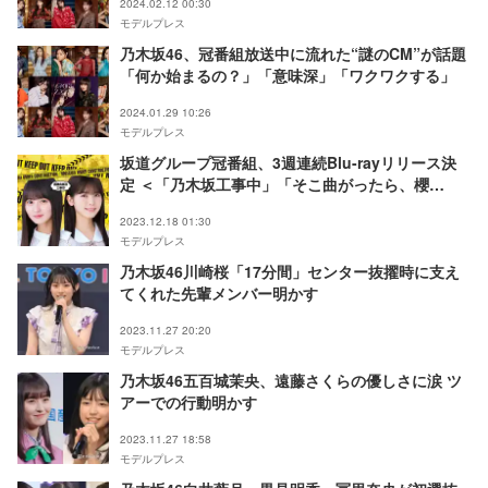
2024.02.12 00:30
モデルプレス
乃木坂46、冠番組放送中に流れた“謎のCM”が話題
「何か始まるの？」「意味深」「ワクワクする」
2024.01.29 10:26
モデルプレス
坂道グループ冠番組、3週連続Blu-rayリリース決
定 ＜「乃木坂工事中」「そこ曲がったら、櫻
坂？」「日向坂で会いましょう」＞
2023.12.18 01:30
モデルプレス
乃木坂46川崎桜「17分間」センター抜擢時に支え
てくれた先輩メンバー明かす
2023.11.27 20:20
モデルプレス
乃木坂46五百城茉央、遠藤さくらの優しさに涙 ツ
アーでの行動明かす
2023.11.27 18:58
モデルプレス