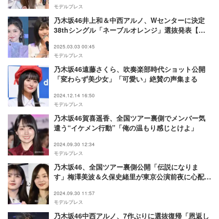
モデルプレス
乃木坂46井上和＆中西アルノ、Wセンターに決定
38thシングル「ネーブルオレンジ」選抜発表【フ
ォーメーション】
2025.03.03 00:45
モデルプレス
乃木坂46遠藤さくら、吹奏楽部時代ショット公開
「変わらず美少女」「可愛い」絶賛の声集まる
2024.12.14 16:50
モデルプレス
乃木坂46賀喜遥香、全国ツアー裏側でメンバー気
遣う“イケメン行動”「俺の温もり感じとけよ」
2024.09.30 12:34
モデルプレス
乃木坂46、全国ツアー裏側公開「伝説になりま
す」梅澤美波＆久保史緒里が東京公演前夜に心配し
ていたことは？
2024.09.30 11:57
モデルプレス
乃木坂46中西アルノ、7作ぶりに選抜復帰「恩返し