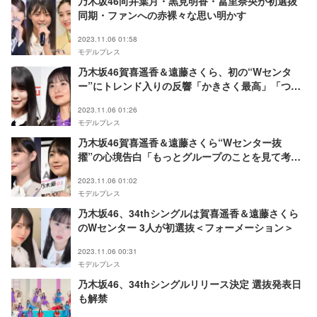
乃木坂46向井葉月・黒見明香・冨里奈央が初選抜
同期・ファンへの赤裸々な思い明かす
2023.11.06 01:58
モデルプレス
乃木坂46賀喜遥香＆遠藤さくら、初の“Wセンタ
ー”にトレンド入りの反響「かきさく最高」「つい
にきた」
2023.11.06 01:26
モデルプレス
乃木坂46賀喜遥香＆遠藤さくら“Wセンター抜
擢”の心境告白「もっとグループのことを見て考え
なきゃいけない」
2023.11.06 01:02
モデルプレス
乃木坂46、34thシングルは賀喜遥香＆遠藤さくら
のWセンター 3人が初選抜＜フォーメーション＞
2023.11.06 00:31
モデルプレス
乃木坂46、34thシングルリリース決定 選抜発表日
も解禁