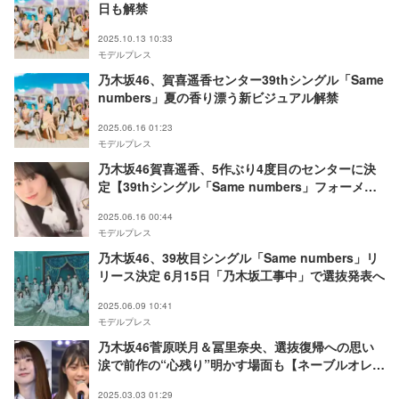
日も解禁
2025.10.13 10:33
モデルプレス
乃木坂46、賀喜遥香センター39thシングル「Same
numbers」夏の香り漂う新ビジュアル解禁
2025.06.16 01:23
モデルプレス
乃木坂46賀喜遥香、5作ぶり4度目のセンターに決
定【39thシングル「Same numbers」フォーメー
ション】
2025.06.16 00:44
モデルプレス
乃木坂46、39枚目シングル「Same numbers」リ
リース決定 6月15日「乃木坂工事中」で選抜発表へ
2025.06.09 10:41
モデルプレス
乃木坂46菅原咲月＆冨里奈央、選抜復帰への思い
涙で前作の“心残り”明かす場面も【ネーブルオレン
ジ】
2025.03.03 01:29