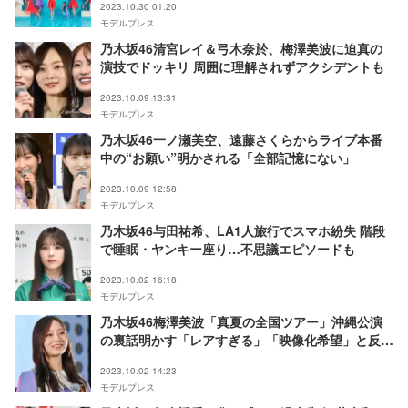
2023.10.30 01:20
モデルプレス
乃木坂46清宮レイ＆弓木奈於、梅澤美波に迫真の
演技でドッキリ 周囲に理解されずアクシデントも
2023.10.09 13:31
モデルプレス
乃木坂46一ノ瀬美空、遠藤さくらからライブ本番
中の“お願い”明かされる「全部記憶にない」
2023.10.09 12:58
モデルプレス
乃木坂46与田祐希、LA1人旅行でスマホ紛失 階段
で睡眠・ヤンキー座り…不思議エピソードも
2023.10.02 16:18
モデルプレス
乃木坂46梅澤美波「真夏の全国ツアー」沖縄公演
の裏話明かす「レアすぎる」「映像化希望」と反響
続々
2023.10.02 14:23
モデルプレス