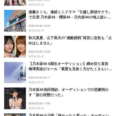
モデルプレス
遠藤さくら、連続ミニドラマ「引越し探偵サクラ」
で主演 乃木坂46・櫻坂46・日向坂46の地上波レギ
ュラーが放送時間お引越し
2024.03.22 12:00
モデルプレス
秋元真夏、山下美月の“過酷挑戦”発言に忠告も「止
めはしません」
2024.03.05 12:39
モデルプレス
【乃木坂46 6期生オーディション】締め切り直前
梅澤美波がエール「素質を見抜く方がたくさんい
る」「自信がないのは当たり前」
2024.03.04 20:17
モデルプレス
乃木坂46池田瑛紗、オーディションでの悲劇明か
す「放心状態だった」
2024.03.04 17:06
モデルプレス
乃木坂46小川彩「終わったと思った」オーディシ