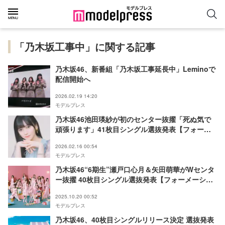
「乃木坂工事中」に関する記事
乃木坂46、新番組「乃木坂工事延長中」Leminoで
配信開始へ
2026.02.19 14:20
モデルプレス
乃木坂46池田瑛紗が初のセンター抜擢「死ぬ気で
頑張ります」41枚目シングル選抜発表【フォーメ
ーション】
2026.02.16 00:54
モデルプレス
乃木坂46“6期生”瀬戸口心月＆矢田萌華がWセンタ
ー抜擢 40枚目シングル選抜発表【フォーメーショ
ン】
2025.10.20 00:52
モデルプレス
乃木坂46、40枚目シングルリリース決定 選抜発表