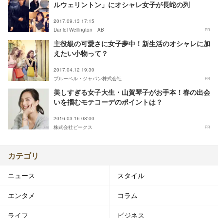
ルウェリントン」にオシャレ女子が長蛇の列
2017.09.13 17:15
Daniel Wellington AB
PR
主役級の可愛さに女子夢中！新生活のオシャレに加
えたい小物って？
2017.04.12 19:30
ブルーベル・ジャパン株式会社
PR
美しすぎる女子大生・山賀琴子がお手本！春の出会
いを掴むモテコーデのポイントは？
2016.03.16 08:00
株式会社ピークス
PR
カテゴリ
ニュース
スタイル
エンタメ
コラム
ライフ
ビジネス