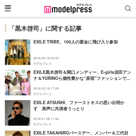
「黒木啓司」に関する記事
EXILE TRIBE、100人の宴会に飛び入り参加
2016.06.15 00:00
モデルプレス
EXILE黒木啓司＆関口メンディー、E-girls須田アン
ナ＆YURINOら個性豊かな“原宿”ファッションで集
結
2016.03.18 17:06
モデルプレス
EXILE ATSUSHI、ファーストキスの思い出明か
す 美声に共演者うっとり
2016.01.08 11:42
モデルプレス
EXILE TAKAHIROバースデー、メンバー＆三代目