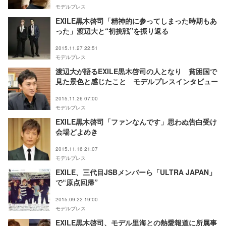
モデルプレス
EXILE黒木啓司「精神的に参ってしまった時期もあ
った」渡辺大と“初挑戦”を振り返る
2015.11.27 22:51
モデルプレス
渡辺大が語るEXILE黒木啓司の人となり 貧困国で
見た景色と感じたこと モデルプレスインタビュー
2015.11.26 07:00
モデルプレス
EXILE黒木啓司「ファンなんです」思わぬ告白受け
会場どよめき
2015.11.16 21:07
モデルプレス
EXILE、三代目JSBメンバーら「ULTRA JAPAN」
で“原点回帰”
2015.09.22 19:00
モデルプレス
EXILE黒木啓司、モデル里海との熱愛報道に所属事