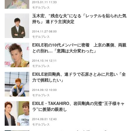
2015.01.11 11:33
モデルプレス
玉木宏、“残念な夫”になる「レッテルを貼られた気
持ち」 連ドラ主演決定
2014.11.27 08:00
モデルプレス
EXILE初の10代メンバーに密着 上京の裏側、両親
との別れ…「意識は大分変わった」
2014.10.14 12:11
モデルプレス
EXILE岩田剛典、連ドラで石原さとみに片思い「全
力で挑戦したい」
2014.09.12 10:00
モデルプレス
EXILE・TAKAHIRO、岩田剛典の完璧“王子様キャ
ラ”に羨望の眼差し
2014.09.01 12:40
モデルプレス