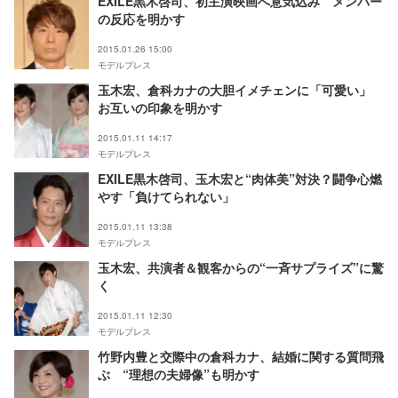
EXILE黒木啓司、初主演映画へ意気込み メンバー
の反応を明かす
2015.01.26 15:00
モデルプレス
玉木宏、倉科カナの大胆イメチェンに「可愛い」
お互いの印象を明かす
2015.01.11 14:17
モデルプレス
EXILE黒木啓司、玉木宏と“肉体美”対決？闘争心燃
やす「負けてられない」
2015.01.11 13:38
モデルプレス
玉木宏、共演者＆観客からの“一斉サプライズ”に驚
く
2015.01.11 12:30
モデルプレス
竹野内豊と交際中の倉科カナ、結婚に関する質問飛
ぶ “理想の夫婦像”も明かす