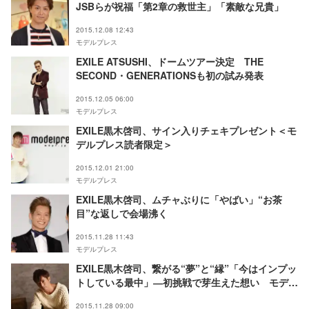
JSBらが祝福「第2章の救世主」「素敵な兄貴」
2015.12.08 12:43
モデルプレス
EXILE ATSUSHI、ドームツアー決定 THE
SECOND・GENERATIONSも初の試み発表
2015.12.05 06:00
モデルプレス
EXILE黒木啓司、サイン入りチェキプレゼント＜モ
デルプレス読者限定＞
2015.12.01 21:00
モデルプレス
EXILE黒木啓司、ムチャぶりに「やばい」“お茶
目”な返しで会場沸く
2015.11.28 11:43
モデルプレス
EXILE黒木啓司、繋がる“夢”と“縁”「今はインプッ
トしている最中」―初挑戦で芽生えた想い モデル
プレスインタビュー
2015.11.28 09:00