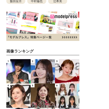
飯田栞月
中村倫也
辻希美
画像ランキング
1
2
3
4
5
6