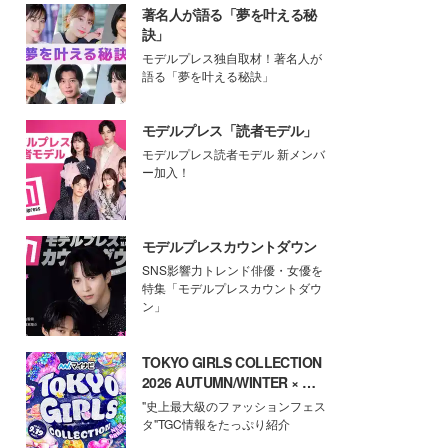
著名人が語る「夢を叶える秘
訣」
モデルプレス独自取材！著名人が
語る「夢を叶える秘訣」
モデルプレス「読者モデル」
モデルプレス読者モデル 新メンバ
ー加入！
モデルプレスカウントダウン
SNS影響力トレンド俳優・女優を
特集「モデルプレスカウントダウ
ン」
TOKYO GIRLS COLLECTION
2026 AUTUMN/WINTER × モ
デルプレス
"史上最大級のファッションフェス
タ"TGC情報をたっぷり紹介