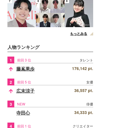
7
8
9
もっとみる
人物ランキング
1
前回 3 位
タレント
藤嶌果歩
176,142 pt.
2
前回 5 位
女優
広末涼子
36,557 pt.
3
NEW
俳優
寺田心
34,333 pt.
4
前回 1 位
クリエイター