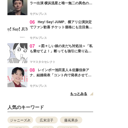
ラー出演 横浜流星と唯一無二の異色のバ
ディで初共演【LOST10】
モデルプレス
06
Hey! Say! JUMP、横アリ公演決定
でファン歓喜 チケット価格にも注目集ま
る「激アツ」「平成に戻ったみたい」
モデルプレス
07
＜図々しい娘の友だち対処法＞「私
も乗せてよ！」断っても強引に乗り込ん
でくる友だち【第1話まんが】
ママスタ☆セレクト
08
レインボー池田直人＆佐藤佳奈ア
ナ、結婚発表「コント内で発表させてい
ただきました」読売テレビ退社は生活拠
点変更のため
モデルプレス
もっとみる
人気のキーワード
ジャニーズJr.
広末涼子
藤嶌果歩