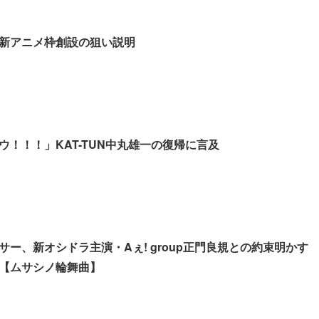
新アニメ枠創設の狙い説明
ウ！！！」KAT-TUN中丸雄一の復帰に言及
ー、新オシドラ主演・Aぇ! group正門良規との約束明かす
も【ムサシノ輪舞曲】