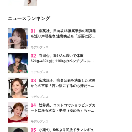
ニュースランキング
01
集英社、日向坂46藤嶌果歩の写真集
を巡り声明発表 注意喚起も「必要に応じ
て法的措置を含む対応を検討」
モデルプレス
02
寺田心、週6ジム通いで体重
62kg→82kgに 110kgのベンチプレス持
ち上げる姿披露「胸板の厚みすごい」
「かっこいい」と反響
モデルプレス
03
広末涼子、病名公表を決断した次男
からの言葉「言い訳にするのも嫌だっ
た」「言うべきか迷った」
モデルプレス
04
辻希美、コストコでショッピングカ
ートに座る次女・夢空（ゆめあ）ちゃん
の姿公開「乗りこなしてる感じが可愛す
ぎ」「成長を感じる」の声
モデルプレス
05
小栗旬、5年ぶり民放ドラマレギュ