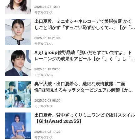
2025.05.21 12:11
モデルプレス
出口夏希、ミニ丈シャネルコーデで美脚披露 かく
しごと明かす「すっごい恥ずかしくて…」【か「」
く「」し「」ご「」と「】
2025.05.13 21:04
モデルプレス
Aぇ! group佐野晶哉「脱いだらすごいですよ」ト
レーニングの成果をアピール【か「」く「」し「」
ご「」と「】
2025.05.13 20:50
モデルプレス
奥平大兼・出口夏希ら、繊細な表情披露 “二面
性”垣間見えるキャラクタービジュアル解禁【か
「」く「」し「」ご「」と「】
2025.05.08 08:00
モデルプレス
出口夏希、背中ざっくりミニワンピで抜群スタイル
【GirlsAward 2025SS】
2025.05.03 17:23
モデルプレス