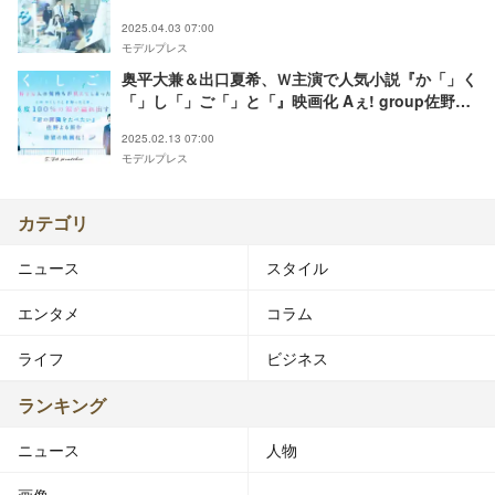
禁【か「」く「」し「」ご「」と「】
2025.04.03 07:00
モデルプレス
奥平大兼＆出口夏希、Ｗ主演で人気小説『か「」く
「」し「」ご「」と「』映画化 Aぇ! group佐野晶
哉らも出演
2025.02.13 07:00
モデルプレス
カテゴリ
ニュース
スタイル
エンタメ
コラム
ライフ
ビジネス
ランキング
ニュース
人物