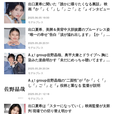
出口夏希に聞いた「誰かに喋りたくなる裏話」 映
画『か「」く「」し「」ご「」と「』インタビュー
2025.06.05 19:00
モデルプレス
出口夏希、美脚＆美背中大胆披露のブルードレス姿
“唯一の幸せ”告白「涙が溢れ出します」【か「」く
「」し「」ご「」と「】
2025.05.29 20:51
モデルプレス
Aぇ! group佐野晶哉、奥平大兼とドライブへ 胸に
染みた楽曲明かす「未だにめっちゃ聴いてます」
【か「」く「」し「」ご「」と「】
2025.05.29 20:34
モデルプレス
Aぇ! group佐野晶哉の“二面性”が『か「」く「」
し「」ご「」と「』役柄と重なる 監督が説明
2025.05.21 12:18
モデルプレス
出口夏希は「スターになっていく」映画監督が太鼓
判 現場での切り替え明かす