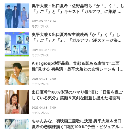
奥平大兼・出口夏希・佐野晶哉ら『か「」く「」し
「」ご「」と「』キャスト「ガルアワ」に集結 ド
レスアップでお揃い“「」ポーズ”【GirlsAward
2025.05.03 17:14
2025SS】
モデルプレス
奥平大兼＆出口夏希W主演映画『か「」く「」し
「」ご「」と「』、「ガルアワ」SPステージ決定
【GirlsAward 2025S／S】
2025.04.28 13:24
モデルプレス
Aぇ! group佐野晶哉、笑顔＆影ある表情で“二面
性”見せる 初共演・奥平大兼との友情シーンも【か
「」く「」し「」ご「」と「】
2025.04.24 12:00
モデルプレス
出口夏希“100%体現のハマり役”演じ「日常を過ご
している気分」笑顔＆真剣な眼差し捉えた場面写真
解禁【か「」く「」し「」ご「」と「】
2025.04.18 17:00
モデルプレス
ちゃんみな、初映画主題歌に決定 奥平大兼＆出口
夏希の恋模様描く“純度100％”予告・ビジュアル解