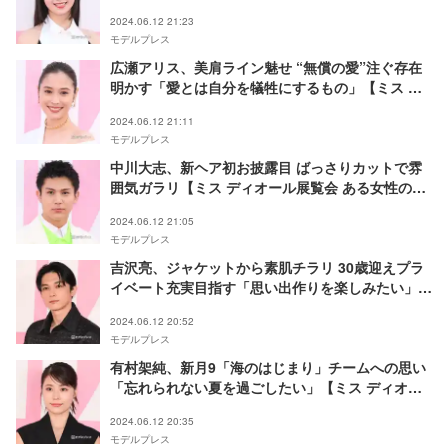
ある⼥性の物語】
2024.06.12 21:23
モデルプレス
広瀬アリス、美肩ライン魅せ “無償の愛”注ぐ存在
明かす「愛とは自分を犠牲にするもの」【ミス デ
ィオール展覧会 ある⼥性の物語】
2024.06.12 21:11
モデルプレス
中川大志、新ヘア初お披露目 ばっさりカットで雰
囲気ガラリ【ミス ディオール展覧会 ある女性の物
語】
2024.06.12 21:05
モデルプレス
吉沢亮、ジャケットから素肌チラリ 30歳迎えプラ
イベート充実目指す「思い出作りを楽しみたい」
【ミス ディオール展覧会 ある女性の物語】
2024.06.12 20:52
モデルプレス
有村架純、新月9「海のはじまり」チームへの思い
「忘れられない夏を過ごしたい」【ミス ディオー
ル展覧会 ある女性の物語】
2024.06.12 20:35
モデルプレス