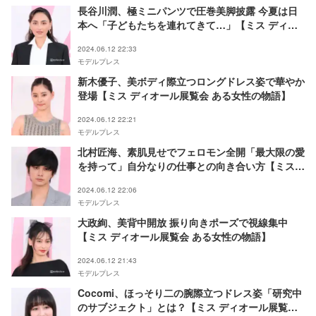
長谷川潤、極ミニパンツで圧巻美脚披露 今夏は日
本へ「子どもたちを連れてきて…」【ミス ディオ
ール展覧会 ある⼥性の物語】
2024.06.12 22:33
モデルプレス
新木優子、美ボディ際立つロングドレス姿で華やか
登場【ミス ディオール展覧会 ある⼥性の物語】
2024.06.12 22:21
モデルプレス
北村匠海、素肌見せでフェロモン全開「最大限の愛
を持って」自分なりの仕事との向き合い方【ミス
ディオール展覧会 ある⼥性の物語】
2024.06.12 22:06
モデルプレス
大政絢、美背中開放 振り向きポーズで視線集中
【ミス ディオール展覧会 ある⼥性の物語】
2024.06.12 21:43
モデルプレス
Cocomi、ほっそり二の腕際立つドレス姿「研究中
のサブジェクト」とは？【ミス ディオール展覧会