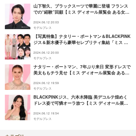
山下智久、ブラックスーツで華麗に登場 フランス
での“経験”回顧【ミス ディオール展覧会 ある女性
の物語】
2024.06.12 20:03
モデルプレス
【写真特集】ナタリー・ポートマン＆BLACKPINK
ジス＆新木優子ら豪華セレブリティ集結「ミス デ
ィオール展覧会 ある⼥性の物語」
2024.06.12 20:00
モデルプレス
ナタリー・ポートマン、7年ぶり来日 変形ドレスで
美太ももチラ見せ【ミス ディオール展覧会 ある女
性の物語】
2024.06.12 19:59
モデルプレス
BLACKPINKジス、六本木降臨 美デコルテ煌めく
ドレス姿で可憐オーラ放つ【ミス ディオール展覧
会 ある女性の物語】
2024.06.12 19:54
モデルプレス