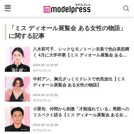
「ミス ディオール展覧会 ある⼥性の物語」
に関する記事
八木莉可子、シックなモノトーン衣装で色白美肌輝
く 4月に大学卒業【ミス ディオール展覧会 ある⼥
性の物語】
2024.06.12 22:59
モデルプレス
中村アン、胸元ざっくりドレスで色気放出【ミス
ディオール展覧会 ある⼥性の物語】
2024.06.12 22:52
モデルプレス
小栗旬、仲間から刺激「才能溢れている」周囲への
リスペクト語る【ミス ディオール展覧会 ある⼥性
の物語】
2024.06.12 22:36
モデルプレス