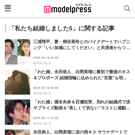
「私たち結婚しました5」に関する記事
三浦翔平、妻・桐谷美玲とのバイクデートでハプニ
ング「いい加減にしてください」と共演者からツッ
コミ
2024.05.18 00:08
モデルプレス
「わた婚」永田崇人、白間美瑠に最初で最後のキス
＆プロポーズ 結婚指輪に込められた“言葉”も明ら
かに＜私たち結婚しました 5＞
2024.05.18 00:06
モデルプレス
「わた婚」堀未央奈＆百瀬拓実、別れの結婚式で涙
サプライズ動画＆“美しくて切ない”ラストに感動の
声＜私たち結婚しました 5＞
2024.05.17 23:59
モデルプレス
永田崇人、白間美瑠に涙の頬キス サウナデートで