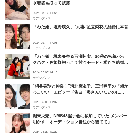
水着姿も揃って披露
2024.05.13 11:54
モデルプレス
「わた婚」塩野瑛久、“元妻”足立梨花の結婚に本音
2024.05.11 17:08
モデルプレス
「わた婚」堀未央奈＆百瀬拓実、50秒の密着バッ
クハグ・お姫様抱っこで甘々モード＜私たち結婚し
ました 5＞
2024.05.07 14:13
モデルプレス
“桐谷美玲と仲良し”河北麻友子、三浦翔平の「超か
っこいい」エピソード告白「奥さんいないのに…」
2024.05.04 11:37
モデルプレス
堀未央奈、NMB48握手会に参加していた メンバー
明かす「オーディション番組から観てて」
2024.04.27 12:23