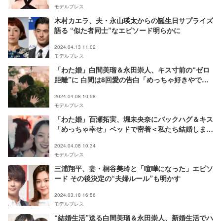
モデルプレス
木村カエラ、夫・永山瑛太からの誕生日サプライズ
語る “似た者同士”なエピソード明らかに
2024.04.13 11:02
モデルプレス
「わた婚」白間美瑠＆永田崇人、キス寸前の“ゼロ
距離”に 白間は8回愛の告白「めっちゃ好きやで」
＜私たち結婚しました 5＞
2024.04.08 10:58
モデルプレス
「わた婚」百瀬拓実、堀未央奈にバックハグ＆キス
「めっちゃ幸せ」ベッドで密着＜私たち結婚しまし
た 5＞
2024.04.08 10:34
モデルプレス
三浦翔平、妻・桐谷美玲と「喧嘩になった」エピソ
ード その後決定の“夫婦ルール”も明かす
2024.03.18 16:56
モデルプレス
“結婚生活”送る白間美瑠＆永田崇人、新婚生活でハ