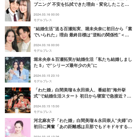
プニング 不安を払拭できた理由・変化したこと
は？＜「私たち結婚しました 5」インタビュー＞
2024.03.16 00:00
モデルプレス
“結婚生活”送る百瀬拓実、堀未央奈に初日から「素
でいられた」理由 最終目標は“逆転の関係性”＜
「私たち結婚しました 5」インタビュー＞
2024.03.16 00:00
モデルプレス
堀未央奈＆百瀬拓実が結婚生活「私たち結婚しまし
た 5」で“シリーズ最年少の夫”に
2024.03.15 23:10
モデルプレス
「わた婚」白間美瑠＆永田崇人、番組初“海外挙
式”で結婚生活スタート 初日から寝室で急接近？＜
私たち結婚しました 5＞
2024.03.15 15:00
モデルプレス
河北麻友子「わた婚」白間美瑠＆永田崇人“夫婦”の
初日に興奮「あの距離感は旦那でもドキドキする」
友永真也＆岩間恵夫婦も来場
2024.03.15 13:26