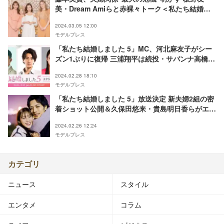
美・Dream Amiらと赤裸々トーク＜私たち結婚し
ました 5＞
2024.03.05 12:00
モデルプレス
「私たち結婚しました 5」MC、河北麻友子がシー
ズン1ぶりに復帰 三浦翔平は続投・サバンナ高橋が
新加入
2024.02.28 18:10
モデルプレス
「私たち結婚しました 5」放送決定 新夫婦2組の密
着ショット公開＆久保田悠来・貴島明日香らがエー
ル
2024.02.26 12:24
モデルプレス
カテゴリ
ニュース
スタイル
エンタメ
コラム