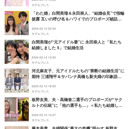
モデルプレス
「わた婚」白間美瑠＆永田崇人、“結婚会見”で指輪
披露 互いの呼び名＆ハワイでのプロポーズ秘話告
白＜私たち結婚しました 5＞
2024.03.14 20:34
モデルプレス
白間美瑠が“元アイドル妻”に 永田崇人と「私たち
結婚しました 5」で結婚生活
2024.03.14 12:00
モデルプレス
河北麻友子、元アイドルたちの“禁断の結婚生活”に
期待 三浦翔平＆サバンナ高橋も新夫婦の印象語る
＜私たち結婚しました 5＞
2024.03.13 18:00
モデルプレス
板野友美、夫・高橋奎二選手のプロポーズが“ヤク
ルトの伝統”に「他の選手も…」＜私たち結婚しま
した 5＞
2024.03.10 13:37
モデルプレス
藤本美貴、夫婦関係“最大の危機”明かす 板野友