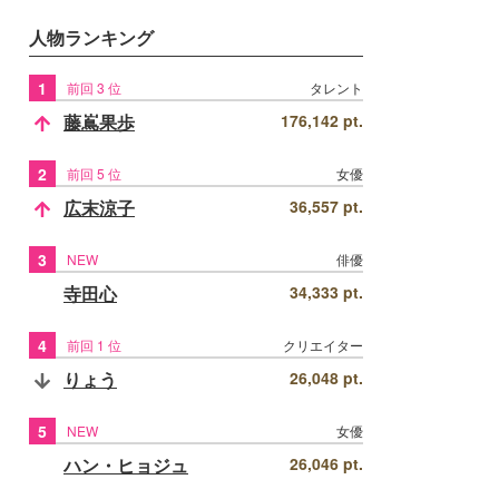
人物ランキング
1
前回 3 位
タレント
藤嶌果歩
176,142 pt.
2
前回 5 位
女優
広末涼子
36,557 pt.
3
NEW
俳優
寺田心
34,333 pt.
4
前回 1 位
クリエイター
りょう
26,048 pt.
5
NEW
女優
ハン・ヒョジュ
26,046 pt.