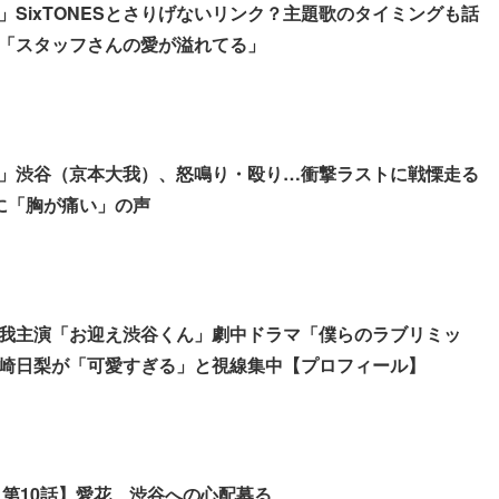
」SixTONESとさりげないリンク？主題歌のタイミングも話
「スタッフさんの愛が溢れてる」
」渋谷（京本大我）、怒鳴り・殴り…衝撃ラストに戦慄走る
”に「胸が痛い」の声
京本大我主演「お迎え渋谷くん」劇中ドラマ「僕らのラブリミッ
崎日梨が「可愛すぎる」と視線集中【プロフィール】
 第10話】愛花、渋谷への心配募る