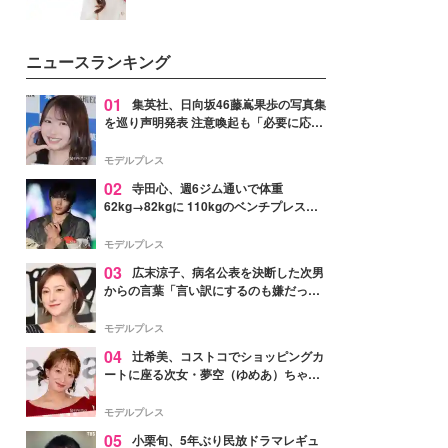
ニュースランキング
01
集英社、日向坂46藤嶌果歩の写真集
を巡り声明発表 注意喚起も「必要に応じ
て法的措置を含む対応を検討」
モデルプレス
02
寺田心、週6ジム通いで体重
62kg→82kgに 110kgのベンチプレス持
ち上げる姿披露「胸板の厚みすごい」
「かっこいい」と反響
モデルプレス
03
広末涼子、病名公表を決断した次男
からの言葉「言い訳にするのも嫌だっ
た」「言うべきか迷った」
モデルプレス
04
辻希美、コストコでショッピングカ
ートに座る次女・夢空（ゆめあ）ちゃん
の姿公開「乗りこなしてる感じが可愛す
ぎ」「成長を感じる」の声
モデルプレス
05
小栗旬、5年ぶり民放ドラマレギュ