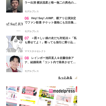
ラー出演 横浜流星と唯一無二の異色のバ
ディで初共演【LOST10】
モデルプレス
06
Hey! Say! JUMP、横アリ公演決定
でファン歓喜 チケット価格にも注目集ま
る「激アツ」「平成に戻ったみたい」
モデルプレス
07
＜図々しい娘の友だち対処法＞「私
も乗せてよ！」断っても強引に乗り込ん
でくる友だち【第1話まんが】
ママスタ☆セレクト
08
レインボー池田直人＆佐藤佳奈ア
ナ、結婚発表「コント内で発表させてい
ただきました」読売テレビ退社は生活拠
点変更のため
モデルプレス
もっとみる