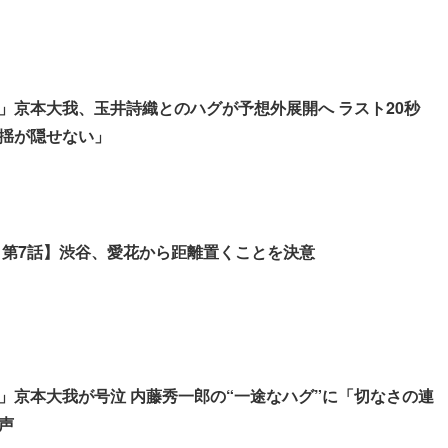
」京本大我、玉井詩織とのハグが予想外展開へ ラスト20秒
揺が隠せない」
 第7話】渋谷、愛花から距離置くことを決意
」京本大我が号泣 内藤秀一郎の“一途なハグ”に「切なさの連
声