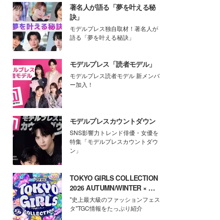
著名人が語る「夢を叶える秘
訣」
モデルプレス独自取材！著名人が
語る「夢を叶える秘訣」
モデルプレス「読者モデル」
モデルプレス読者モデル 新メンバ
ー加入！
モデルプレスカウントダウン
SNS影響力トレンド俳優・女優を
特集「モデルプレスカウントダウ
ン」
TOKYO GIRLS COLLECTION
2026 AUTUMN/WINTER × モ
デルプレス
"史上最大級のファッションフェス
タ"TGC情報をたっぷり紹介