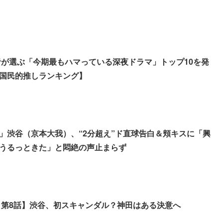
読者が選ぶ「今期最もハマっている深夜ドラマ」トップ10を発
国民的推しランキング】
」渋谷（京本大我）、“2分超え”ド直球告白＆頬キスに「興
うるっときた」と悶絶の声止まらず
 第8話】渋谷、初スキャンダル？神田はある決意へ