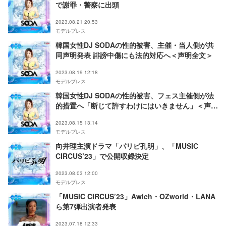
で謝罪・警察に出頭
2023.08.21 20:53
モデルプレス
韓国女性DJ SODAの性的被害、主催・当人側が共
同声明発表 誹謗中傷にも法的対応へ＜声明全文＞
2023.08.19 12:18
モデルプレス
韓国女性DJ SODAの性的被害、フェス主催側が法
的措置へ「断じて許すわけにはいきません」＜声明
全文＞
2023.08.15 13:14
モデルプレス
向井理主演ドラマ「パリピ孔明」、「MUSIC
CIRCUS’23」で公開収録決定
2023.08.03 12:00
モデルプレス
「MUSIC CIRCUS’23」Awich・OZworld・LANA
ら第7弾出演者発表
2023.07.18 12:33