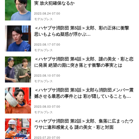
実 放火犯確保なるか
2023.08.24 07:00
モデルプレス
＜ハヤブサ消防団 第5話＞太郎、彩の正体に衝撃
思いもよらぬ疑惑が浮かぶ…
2023.08.17 07:00
モデルプレス
＜ハヤブサ消防団 第4話＞太郎、謎の美女・彩と恋
に発展 絶望の淵に突き落とす衝撃の事実とは
2023.08.10 07:00
モデルプレス
＜ハヤブサ消防団 第3話＞太郎ら消防団メンバー震
撼させる最悪の事件とは 彩が隠していることも明
らかに？
2023.08.03 07:00
モデルプレス
＜ハヤブサ消防団 第2話＞太郎、集落に広まったウ
ワサに違和感覚える 謎の美女・彩と対面
2023.07.20 07:00