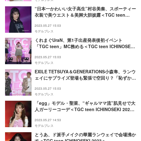
“日本一かわいい女子高生”村谷美奏、スポーティー
衣装で美ウエスト＆美脚大胆披露＜TGC teen
ICHINOSEKI 2023＞
2023.05.27 15:03
モデルプレス
くれまぐUraN、第1子出産発表後初イベント
「TGC teen」MC務める＜TGC teen ICHINOSEKI
2023＞
2023.05.27 15:03
モデルプレス
EXILE TETSUYA＆GENERATIONS小森隼、ランウ
ェイにサプライズ登場も緊張で空回り？「恥ずかし
くて…」＜TGC teen ICHINOSEKI 2023＞
2023.05.27 15:03
モデルプレス
「egg」モデル・聖菜、“ギャルママ流”肌見せで大
人ガーリーコーデ＜TGC teen ICHINOSEKI 2023
＞
2023.05.27 14:53
モデルプレス
とうあ、ド派手メイクの華麗ランウェイで会場沸か
す＜TGC teen ICHINOSEKI 2023＞