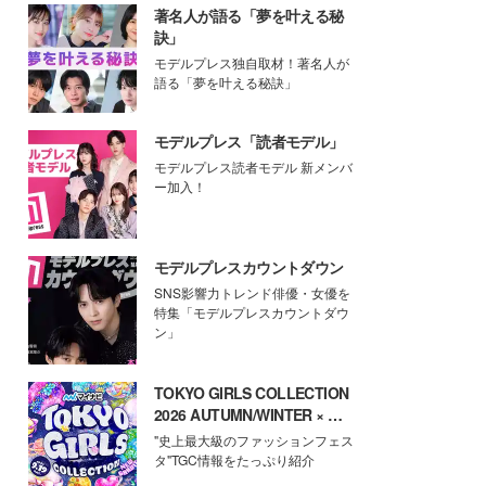
著名人が語る「夢を叶える秘
訣」
モデルプレス独自取材！著名人が
語る「夢を叶える秘訣」
モデルプレス「読者モデル」
モデルプレス読者モデル 新メンバ
ー加入！
モデルプレスカウントダウン
SNS影響力トレンド俳優・女優を
特集「モデルプレスカウントダウ
ン」
TOKYO GIRLS COLLECTION
2026 AUTUMN/WINTER × モ
デルプレス
"史上最大級のファッションフェス
タ"TGC情報をたっぷり紹介