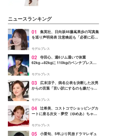
ニュースランキング
01
集英社、日向坂46藤嶌果歩の写真集
を巡り声明発表 注意喚起も「必要に応じ
て法的措置を含む対応を検討」
モデルプレス
02
寺田心、週6ジム通いで体重
62kg→82kgに 110kgのベンチプレス持
ち上げる姿披露「胸板の厚みすごい」
「かっこいい」と反響
モデルプレス
03
広末涼子、病名公表を決断した次男
からの言葉「言い訳にするのも嫌だっ
た」「言うべきか迷った」
モデルプレス
04
辻希美、コストコでショッピングカ
ートに座る次女・夢空（ゆめあ）ちゃん
の姿公開「乗りこなしてる感じが可愛す
ぎ」「成長を感じる」の声
モデルプレス
05
小栗旬、5年ぶり民放ドラマレギュ