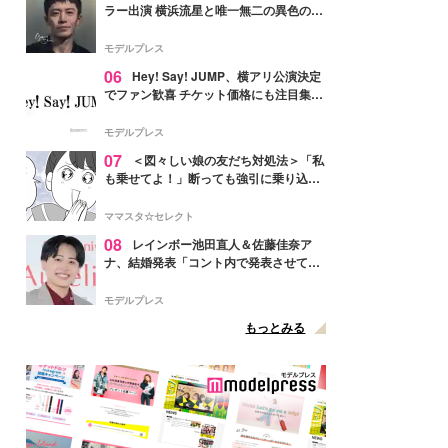
ラー出演 横浜流星と唯一無二の異色のバ
ディで初共演【LOST10】
モデルプレス
06
Hey! Say! JUMP、横アリ公演決定
でファン歓喜 チケット価格にも注目集ま
る「激アツ」「平成に戻ったみたい」
モデルプレス
07
＜図々しい娘の友だち対処法＞「私
も乗せてよ！」断っても強引に乗り込ん
でくる友だち【第1話まんが】
ママスタ☆セレクト
08
レインボー池田直人＆佐藤佳奈ア
ナ、結婚発表「コント内で発表させてい
ただきました」読売テレビ退社は生活拠
点変更のため
モデルプレス
もっとみる