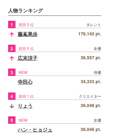
人物ランキング
1
前回 3 位
タレント
藤嶌果歩
176,142 pt.
2
前回 5 位
女優
広末涼子
36,557 pt.
3
NEW
俳優
寺田心
34,333 pt.
4
前回 1 位
クリエイター
りょう
26,048 pt.
5
NEW
女優
ハン・ヒョジュ
26,046 pt.