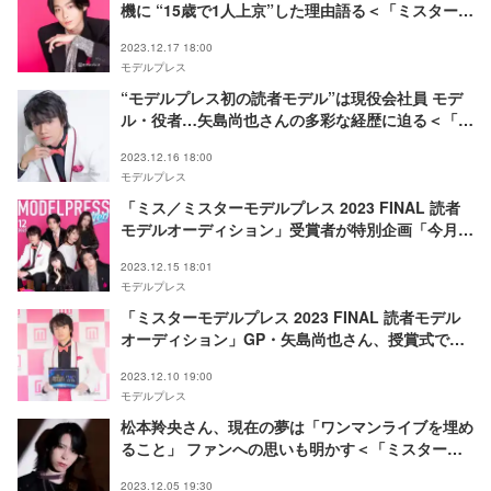
機に “15歳で1人上京”した理由語る＜「ミスターモ
デルプレス 2023 FINAL 読者モデルオーディショ
2023.12.17 18:00
ン」準GPインタビュー＞
モデルプレス
“モデルプレス初の読者モデル”は現役会社員 モデ
ル・役者…矢島尚也さんの多彩な経歴に迫る＜「ミ
スターモデルプレス 2023 FINAL 読者モデルオー
2023.12.16 18:00
ディション」GPインタビュー連載Vol.1＞
モデルプレス
「ミス／ミスターモデルプレス 2023 FINAL 読者
モデルオーディション」受賞者が特別企画「今月の
カバーモデルNEO」12月に集結
2023.12.15 18:01
モデルプレス
「ミスターモデルプレス 2023 FINAL 読者モデル
オーディション」GP・矢島尚也さん、授賞式でフ
ァンに感謝 今後の目標も明かす
2023.12.10 19:00
モデルプレス
松本羚央さん、現在の夢は「ワンマンライブを埋め
ること」 ファンへの思いも明かす＜「ミスターモ
デルプレスオーディション 2023 SUMMER」GPイ
2023.12.05 19:30