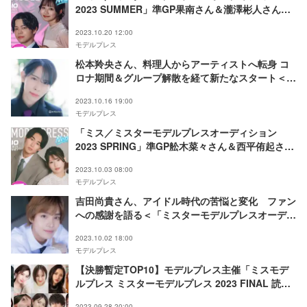
2023 SUMMER」準GP果南さん＆瀧澤彬人さん、
モデルプレス特別企画「今月のカバーモデル
2023.10.20 12:00
NEO」10月に登場
モデルプレス
松本羚央さん、料理人からアーティストへ転身 コ
ロナ期間＆グループ解散を経て新たなスタート＜
「ミスターモデルプレスオーディション 2023
2023.10.16 19:00
SUMMER」GPインタビュー連載Vol.1＞
モデルプレス
「ミス／ミスターモデルプレスオーディション
2023 SPRING」準GP舩木菜々さん＆西平侑起さ
ん、モデルプレス特別企画「今月のカバーモデル
2023.10.03 08:00
NEO」10月に登場
モデルプレス
吉田尚貴さん、アイドル時代の苦悩と変化 ファン
への感謝を語る＜「ミスターモデルプレスオーディ
ション 2023 SPRING」GPインタビュー連載Vol.2
2023.10.02 18:00
＞
モデルプレス
【決勝暫定TOP10】モデルプレス主催「ミスモデ
ルプレス ミスターモデルプレス 2023 FINAL 読者
モデルオーディション」＜決勝審査＞
2023.09.28 20:00