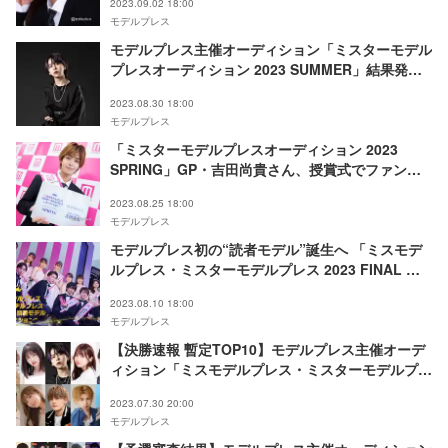
2023.09.02 18:00
ンタビュー連載Vol.1＞
モデルプレス
モデルプレス主催オーディション「ミスターモデル
プレスオーディション 2023 SUMMER」結果発
表 グランプリは松本羚央さん
2023.08.30 18:00
モデルプレス
「ミスターモデルプレスオーディション 2023
SPRING」GP・吉田尚貴さん、授賞式でファンに
感謝 地元・名古屋への思い明かす
2023.08.25 18:00
モデルプレス
モデルプレス初の“読者モデル”誕生へ 「ミスモデ
ルプレス・ミスターモデルプレス 2023 FINAL 読
者モデルオーディション」開催決定
2023.08.10 18:00
モデルプレス
【決勝速報 暫定TOP10】モデルプレス主催オーデ
ィション「ミスモデルプレス・ミスターモデルプレ
スオーディション 2023 SUMMER」＜決勝審査＞
2023.07.30 20:00
モデルプレス