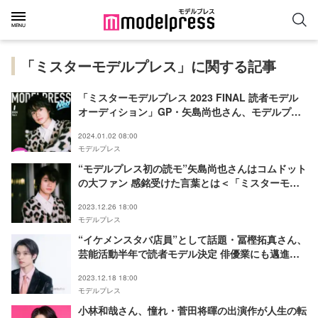
「ミスターモデルプレス」に関する記事
「ミスターモデルプレス 2023 FINAL 読者モデル
オーディション」GP・矢島尚也さん、モデルプレ
ス特別企画「今月のカバーモデルNEO」1月に登場
2024.01.02 08:00
モデルプレス
“モデルプレス初の読モ”矢島尚也さんはコムドット
の大ファン 感銘受けた言葉とは＜「ミスターモデ
ルプレス 2023 FINAL 読者モデルオーディショ
2023.12.26 18:00
ン」GPインタビュー連載Vol.2＞
モデルプレス
“イケメンスタバ店員”として話題・冨樫拓真さん、
芸能活動半年で読者モデル決定 俳優業にも邁進中
＜「ミスターモデルプレス 2023 FINAL 読者モデ
2023.12.18 18:00
ルオーディション」編集部賞インタビュー＞
モデルプレス
小林和哉さん、憧れ・菅田将暉の出演作が人生の転