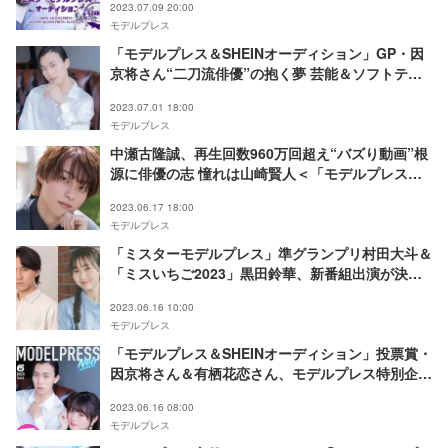
2023.07.09 20:00
プレスオーディション 2023 SUMMER」
モデルプレス
「モデルプレス＆SHEINオーディション」GP・因
京将さん“二刀流俳優”の抱く夢 芸能＆ソフトテニ
スコーチを続ける理由とは？＜「モデルプレス連
2023.07.01 18:00
載」Vol.3＞
モデルプレス
中瀬古隆誠、再生回数960万回超え“バズり動画”根
源に俳優の志 憧れは山崎賢人＜「モデルプレス＆
SHEINオーディション」準GPインタビュー＞
2023.06.17 18:00
モデルプレス
「ミスターモデルプレス」準グランプリ村田大斗＆
「ミスいちご2023」黒田鈴華、新番組出演が決
定 インフォメーション担当に就任
2023.06.16 10:00
モデルプレス
「モデルプレス＆SHEINオーディション」投票賞・
因京将さん＆有栖花恋さん、モデルプレス特別企画
「今月のカバーモデルNEO」6月に登場
2023.06.16 08:00
モデルプレス