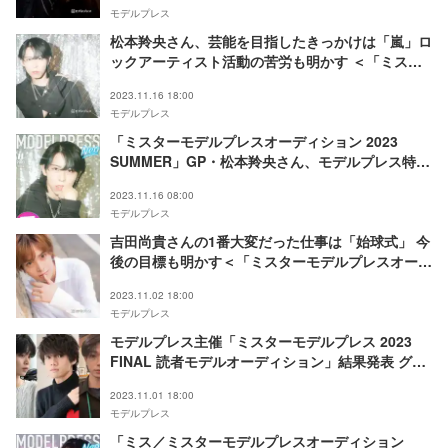
ンタビュー連載Vol.3＞
モデルプレス
松本羚央さん、芸能を目指したきっかけは「嵐」ロ
ックアーティスト活動の苦労も明かす ＜「ミスタ
ーモデルプレスオーディション 2023 SUMMER」
2023.11.16 18:00
GPインタビュー連載Vol.2＞
モデルプレス
「ミスターモデルプレスオーディション 2023
SUMMER」GP・松本羚央さん、モデルプレス特別
企画「今月のカバーモデルNEO」11月に登場
2023.11.16 08:00
モデルプレス
吉田尚貴さんの1番大変だった仕事は「始球式」 今
後の目標も明かす＜「ミスターモデルプレスオーデ
ィション 2023 SPRING」GPインタビュー連載
2023.11.02 18:00
Vol.3＞
モデルプレス
モデルプレス主催「ミスターモデルプレス 2023
FINAL 読者モデルオーディション」結果発表 グラ
ンプリは矢島尚也さん
2023.11.01 18:00
モデルプレス
「ミス／ミスターモデルプレスオーディション