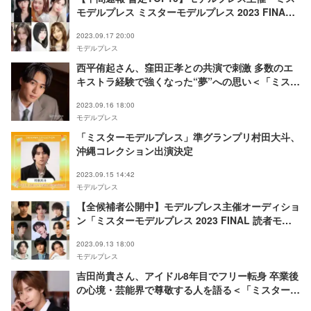
モデルプレス ミスターモデルプレス 2023 FINAL
読者モデルオーディション」＜予選審査＞
2023.09.17 20:00
モデルプレス
西平侑起さん、窪田正孝との共演で刺激 多数のエ
キストラ経験で強くなった“夢”への思い＜「ミスタ
ーモデルプレスオーディション 2023 SPRING」準
2023.09.16 18:00
GPインタビュー＞
モデルプレス
「ミスターモデルプレス」準グランプリ村田大斗、
沖縄コレクション出演決定
2023.09.15 14:42
モデルプレス
【全候補者公開中】モデルプレス主催オーディショ
ン「ミスターモデルプレス 2023 FINAL 読者モデ
ルオーディション」＜予選審査＞
2023.09.13 18:00
モデルプレス
吉田尚貴さん、アイドル8年目でフリー転身 卒業後
の心境・芸能界で尊敬する人を語る＜「ミスターモ
デルプレスオーディション 2023 SPRING」GPイ