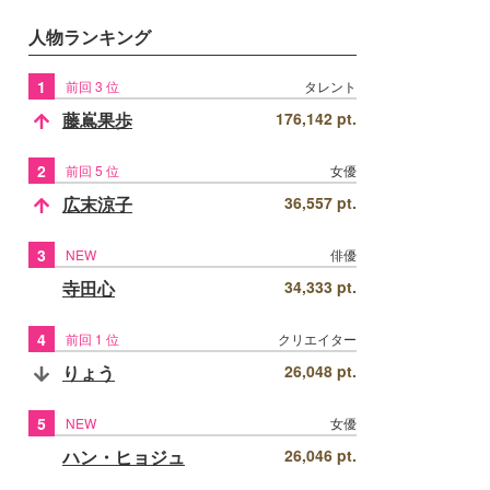
人物ランキング
1
前回 3 位
タレント
藤嶌果歩
176,142 pt.
2
前回 5 位
女優
広末涼子
36,557 pt.
3
NEW
俳優
寺田心
34,333 pt.
4
前回 1 位
クリエイター
りょう
26,048 pt.
5
NEW
女優
ハン・ヒョジュ
26,046 pt.