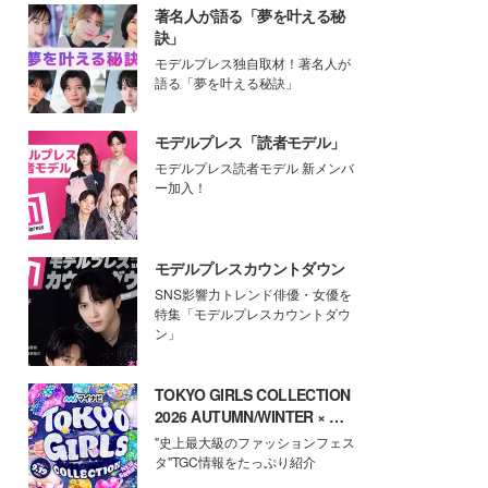
著名人が語る「夢を叶える秘
訣」
モデルプレス独自取材！著名人が
語る「夢を叶える秘訣」
モデルプレス「読者モデル」
モデルプレス読者モデル 新メンバ
ー加入！
モデルプレスカウントダウン
SNS影響力トレンド俳優・女優を
特集「モデルプレスカウントダウ
ン」
TOKYO GIRLS COLLECTION
2026 AUTUMN/WINTER × モ
デルプレス
"史上最大級のファッションフェス
タ"TGC情報をたっぷり紹介