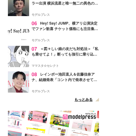
ラー出演 横浜流星と唯一無二の異色のバ
ディで初共演【LOST10】
モデルプレス
06
Hey! Say! JUMP、横アリ公演決定
でファン歓喜 チケット価格にも注目集ま
る「激アツ」「平成に戻ったみたい」
モデルプレス
07
＜図々しい娘の友だち対処法＞「私
も乗せてよ！」断っても強引に乗り込ん
でくる友だち【第1話まんが】
ママスタ☆セレクト
08
レインボー池田直人＆佐藤佳奈ア
ナ、結婚発表「コント内で発表させてい
ただきました」読売テレビ退社は生活拠
点変更のため
モデルプレス
もっとみる