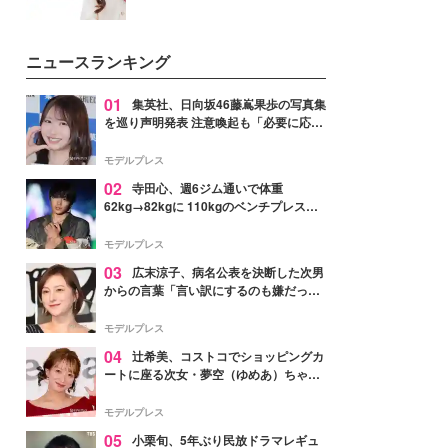
ニュースランキング
01
集英社、日向坂46藤嶌果歩の写真集
を巡り声明発表 注意喚起も「必要に応じ
て法的措置を含む対応を検討」
モデルプレス
02
寺田心、週6ジム通いで体重
62kg→82kgに 110kgのベンチプレス持
ち上げる姿披露「胸板の厚みすごい」
「かっこいい」と反響
モデルプレス
03
広末涼子、病名公表を決断した次男
からの言葉「言い訳にするのも嫌だっ
た」「言うべきか迷った」
モデルプレス
04
辻希美、コストコでショッピングカ
ートに座る次女・夢空（ゆめあ）ちゃん
の姿公開「乗りこなしてる感じが可愛す
ぎ」「成長を感じる」の声
モデルプレス
05
小栗旬、5年ぶり民放ドラマレギュ