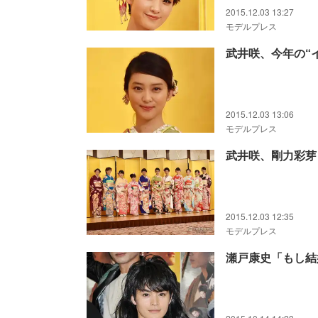
2015.12.03 13:27
モデルプレス
武井咲、今年の“
2015.12.03 13:06
モデルプレス
武井咲、剛力彩芽
2015.12.03 12:35
モデルプレス
瀬戸康史「もし結