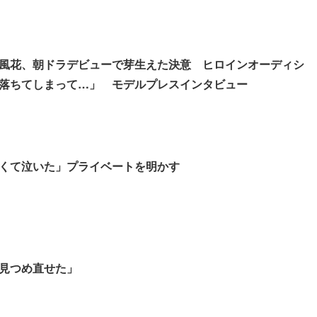
芝風花、朝ドラデビューで芽生えた決意 ヒロインオーディシ
落ちてしまって…」 モデルプレスインタビュー
くて泣いた」プライベートを明かす
見つめ直せた」