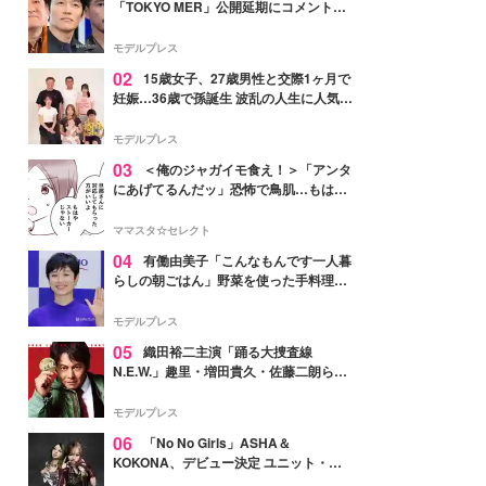
「TOKYO MER」公開延期にコメント
「現実のヒーローたちにチームMERから
最大の敬意とエールを」
モデルプレス
02
15歳女子、27歳男性と交際1ヶ月で
妊娠…36歳で孫誕生 波乱の人生に人気タ
レント思わずツッコミ「だいぶ危ねえ
よ！」
モデルプレス
03
＜俺のジャガイモ食え！＞「アンタ
にあげてるんだッ」恐怖で鳥肌…もはや
ストーカー？【第3話まんが】
ママスタ☆セレクト
04
有働由美子「こんなもんです一人暮
らしの朝ごはん」野菜を使った手料理公
開「作ってみたい」「ヘルシーで美味し
そう」と反響
モデルプレス
05
織田裕二主演「踊る大捜査線
N.E.W.」趣里・増田貴久・佐藤二朗ら新
メンバー紹介映像解禁 各キャラクター象
徴する“謎のキーワード”も
モデルプレス
06
「No No Girls」ASHA＆
KOKONA、デビュー決定 ユニット・
TAKARAとしてセルフプロデュース楽曲