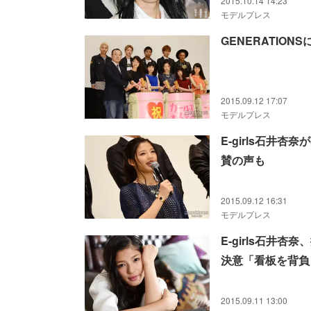
2015.10.14 14:23
モデルプレス
GENERATIO
2015.09.12 17:07
モデルプレス
E-girls石井
賛の声も
2015.09.12 16:31
モデルプレス
E-girls石井
決意「看板を背負
2015.09.11 13:00