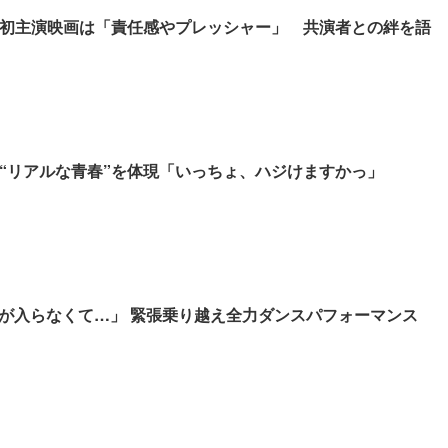
杏奈、初主演映画は「責任感やプレッシャー」 共演者との絆を語
杏奈、“リアルな青春”を体現「いっちょ、ハジけますかっ」
が入らなくて…」 緊張乗り越え全力ダンスパフォーマンス