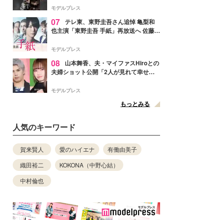
リリースへ
モデルプレス
07
テレ東、東野圭吾さん追悼 亀梨和
也主演「東野圭吾 手紙」再放送へ 佐藤隆
太・本田翼・中村倫也ら出演
モデルプレス
08
山本舞香、夫・マイファスHiroとの
夫婦ショット公開「2人が見れて幸せ」
「仲の良さが伝わってくる」と反響
モデルプレス
もっとみる
人気のキーワード
賀来賢人
愛のハイエナ
有働由美子
織田裕二
KOKONA（中野心結）
中村倫也