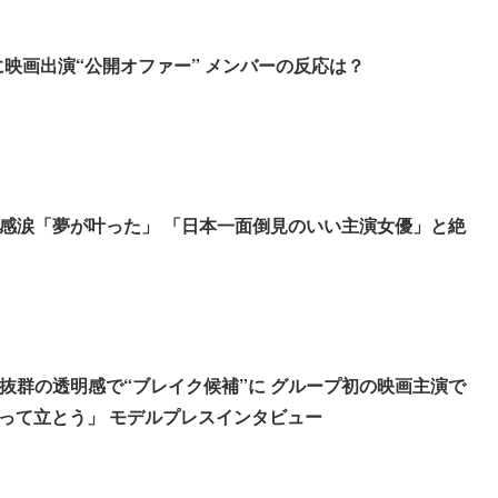
NSに映画出演“公開オファー” メンバーの反応は？
杏奈が感涙「夢が叶った」 「日本一面倒見のいい主演女優」と絶
杏奈、抜群の透明感で“ブレイク候補”に グループ初の映画主演で
って立とう」 モデルプレスインタビュー