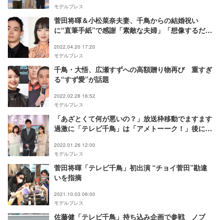
モデルプレス
菅田将暉＆小松菜奈夫妻、千鳥からの結婚祝い
に“直筆手紙”で感謝「素敵な夫婦」「想像するだけ
でにやける」
2022.04.20 17:20
モデルプレス
千鳥・大悟、広瀬すずへの高額贈り物再び 重すぎ
る“すず愛”が話題
2022.02.28 16:52
モデルプレス
「あざとくて何が悪いの？」放送枠移動でますます
過激に「テレビ千鳥」は「アメトーーク！」後に放
送へ
2022.01.26 12:00
モデルプレス
菅田将暉「テレビ千鳥」初出演 “チョイ菅田”勘違
いを指摘
2021.10.03 06:00
モデルプレス
佐藤健「テレビ千鳥」持ち込み企画で参戦 ノブ