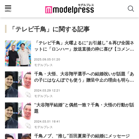
「テレビ千鳥」に関する記事
「テレビ千鳥」火曜よるに“お引越し”＆再び全国ネ
ットに「ロンハー」放送直後の枠に喜び【コメン
ト】
2025.09.05 01:20
モデルプレス
千鳥・大悟、大谷翔平選手への結婚祝いが話題「あ
の子にはなんぼでも使う」贈呈中止の理由も明らか
に
2024.03.29 12:21
モデルプレス
“大谷翔平結婚”と偶然一致？千鳥・大悟の行動が話
題
2024.03.01 19:41
モデルプレス
千鳥ノブ、“推し”百田夏菜子の結婚にメッセージ