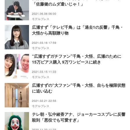
「佐藤健のムダ遣いじゃ！」
2021.06.06 06:00
モデルプレス
広瀬すず「テレビ千鳥」は「過去1の反響」千鳥・
大悟から高額贈り物
2021.03.16 17:59
モデルプレス
“広瀬すずガチファン”千鳥・大悟、広瀬のために
15万ピアス購入 9万ワンピースに続き
2021.03.15 11:33
モデルプレス
広瀬すずの“大ファン”千鳥・大悟、自らを極限状態
に追い込む
2021.02.21 22:55
モデルプレス
テレ朝・弘中綾香アナ、ジョーカーコスプレに反響
殺到「悪役でも可愛すぎ」
2020.11.23 11:23