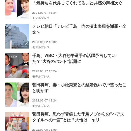
「気持ちを代弁してくれてる」と共感の声相次ぐ
2024.03.01 18:34
モデルプレス
テレビ朝日「テレビ千鳥」内の演出表現を謝罪＜全
文＞
2023.05.22 13:02
モデルプレス
千鳥、WBC・大谷翔平選手の活躍予言してい
た？“大谷のバント”話題に
2023.03.17 13:24
モデルプレス
菅田将暉、妻・小松菜奈との結婚祝いで戸惑ったこ
と明かす
2022.09.07 12:24
モデルプレス
菅田将暉、思わず苦笑した千鳥ノブからの“ヘアス
タイルへの一言”とは？大悟はニヤリ
2022.09.05 06:00