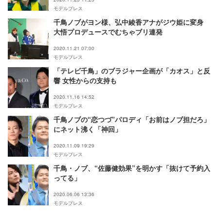
モデルプレス
千鳥ノブがヨン様、弘中綾香アナがジウ姫に変身
大悟プロデュースでむちゃブリ連発
2020.11.21 07:00
モデルプレス
「テレビ千鳥」のブラジャー企画が「カオス」と反
響 女性からの支持も
2020.11.16 14:52
モデルプレス
千鳥ノブの“恋つづ”パロディ「お前はノブ担だろ」
にネット沸く「神回」
2020.11.09 19:29
モデルプレス
千鳥・ノブ、“佐藤健効果”を明かす「抜けて予約入
ってる」
2020.06.06 13:36
モデルプレス